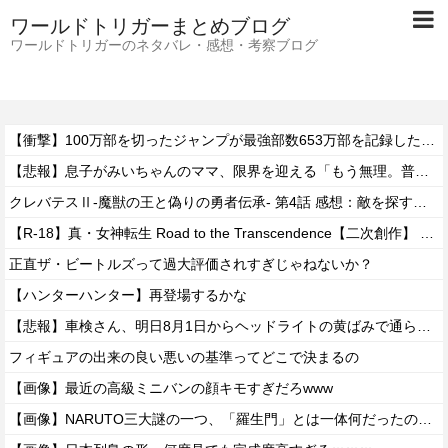
ワールドトリガーまとめブログ
ワールドトリガーのネタバレ・感想・考察ブログ
【衝撃】100万部を切ったジャンプが最強部数653万部を記録した時の週刊少年ジャンプの面子がヤバすぎる
【悲報】息子がみいちゃんのママ、限界を迎える「もう無理。普通の家庭を築きたい。普通の子育てをしたい。」
クレバテスⅡ-魔獣の王と偽りの勇者伝承- 第4話 感想：敵を探すよりトアの書を餌に誘き出す作戦！
【R-18】真・女神転生 Road to the Transcendence【二次創作】 第２０話
正直ザ・ビートルズって過大評価されすぎじゃねないか？
【ハンターハンター】再登場するかな
【悲報】車検さん、明日8月1日からヘッドライトの黄ばみで通らなくなる模様…
フィギュアの出来の良い悪いの基準ってどこで決まるの
【画像】最近の高級ミニバンの顔キモすぎだろwww
【画像】NARUTO三大謎の一つ、「羅生門」とは一体何だったのか！？