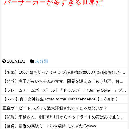
バーサーカーが多すぎる世界だ
2017/11/1
未分類
【衝撃】100万部を切ったジャンプが最強部数653万部を記録した時の週刊少年ジャンプの面子がヤバすぎる
【悲報】息子がみいちゃんのママ、限界を迎える「もう無理。普通の家庭を築きたい。普通の子育てをしたい。」
【フレームアームズ・ガール】「ドゥルガーI〈Bunny Style〉」プラモデル【駿河屋 予約開始】
【R-18】真・女神転生 Road to the Transcendence【二次創作】 第２０話
正直ザ・ビートルズって過大評価されすぎじゃねないか？
【悲報】車検さん、明日8月1日からヘッドライトの黄ばみで通らなくなる模様…
【画像】最近の高級ミニバンの顔キモすぎだろwww