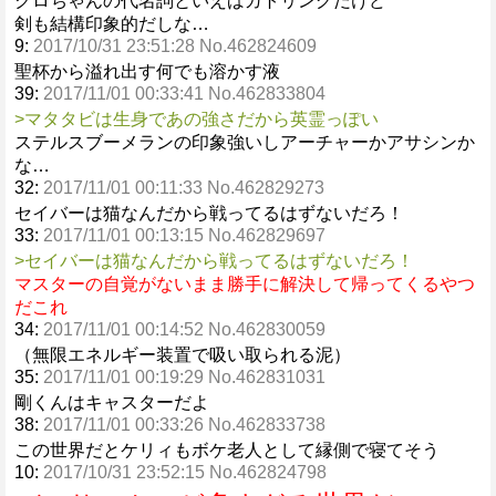
クロちゃんの代名詞といえばガトリングだけど
剣も結構印象的だしな…
9:
2017/10/31 23:51:28 No.462824609
聖杯から溢れ出す何でも溶かす液
39:
2017/11/01 00:33:41 No.462833804
>マタタビは生身であの強さだから英霊っぽい
ステルスブーメランの印象強いしアーチャーかアサシンか
な…
32:
2017/11/01 00:11:33 No.462829273
セイバーは猫なんだから戦ってるはずないだろ！
33:
2017/11/01 00:13:15 No.462829697
>セイバーは猫なんだから戦ってるはずないだろ！
マスターの自覚がないまま勝手に解決して帰ってくるやつ
だこれ
34:
2017/11/01 00:14:52 No.462830059
（無限エネルギー装置で吸い取られる泥）
35:
2017/11/01 00:19:29 No.462831031
剛くんはキャスターだよ
38:
2017/11/01 00:33:26 No.462833738
この世界だとケリィもボケ老人として縁側で寝てそう
10:
2017/10/31 23:52:15 No.462824798