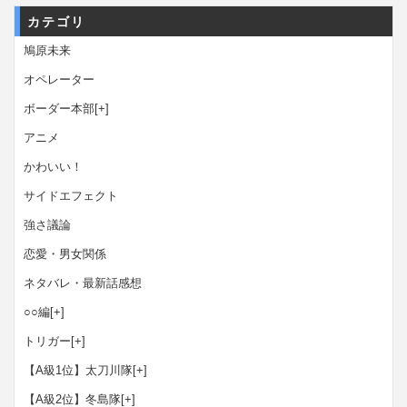
カテゴリ
鳩原未来
オペレーター
ボーダー本部
[+]
アニメ
かわいい！
サイドエフェクト
強さ議論
恋愛・男女関係
ネタバレ・最新話感想
○○編
[+]
トリガー
[+]
【A級1位】太刀川隊
[+]
【A級2位】冬島隊
[+]