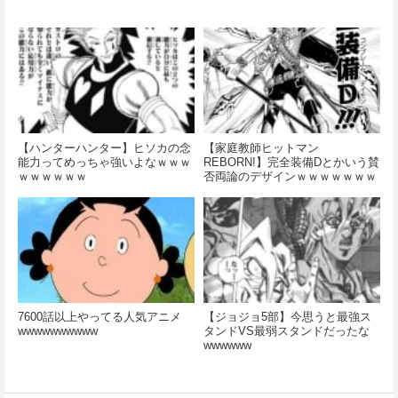
【ハンターハンター】ヒソカの念
【家庭教師ヒットマン
能力ってめっちゃ強いよなｗｗｗ
REBORN!】完全装備Dとかいう賛
ｗｗｗｗｗｗ
否両論のデザインｗｗｗｗｗｗｗ
ｗｗｗ
7600話以上やってる人気アニメ
【ジョジョ5部】今思うと最強ス
wwwwwwwwww
タンドVS最弱スタンドだったな
wwwwww