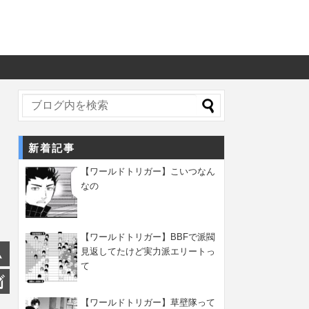
新着記事
【ワールドトリガー】こいつなん
なの
【ワールドトリガー】BBFで派閥
見返してたけど実力派エリートっ
て
【ワールドトリガー】草壁隊って