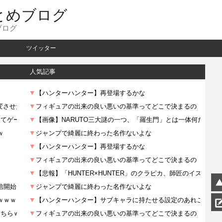
とめブログ
ブログ
ツイッター
人気記事