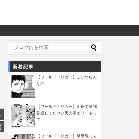
新着記事
【ワールドトリガー】こいつなん
なの
【ワールドトリガー】BBFで派閥
見返してたけど実力派エリートっ
て
【ワールドトリガー】草壁隊って