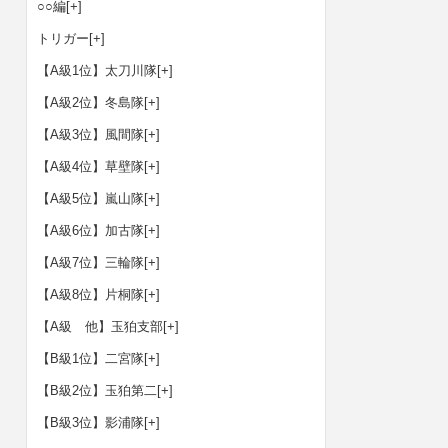
○○編
[+]
トリガー
[+]
【A級1位】太刀川隊
[+]
【A級2位】冬島隊
[+]
【A級3位】風間隊
[+]
【A級4位】草壁隊
[+]
【A級5位】嵐山隊
[+]
【A級6位】加古隊
[+]
【A級7位】三輪隊
[+]
【A級8位】片桐隊
[+]
【A級 他】玉狛支部
[+]
【B級1位】二宮隊
[+]
【B級2位】玉狛第二
[+]
【B級3位】影浦隊
[+]