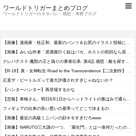
ワールドトリガーまとめブログ
ワールドトリガーのネタバレ・感想・考察ブログ
【画像】漫画家・桂正和、最新のパンツ＆お尻のイラスト投稿にネット衝撃「この質感の出し方」「実写かと思いました」
【画像】みい山作者「居酒屋行く奴はバカ。ホストの初回なら居酒屋より安く飲めてイケメンにチヤホヤされる」
クレバテスⅡ-魔獣の王と偽りの勇者伝承- 第4話 感想：敵を探すよりトアの書を餌に誘き出す作戦！
【R-18】真・女神転生 Road to the Transcendence【二次創作】 第２０話
正直ザ・ビートルズって過大評価されすぎじゃねないか？
【ハンターハンター】再登場するかな
【悲報】車検さん、明日8月1日からヘッドライトの黄ばみで通らなくなる模様…
フィギュアの出来の良い悪いの基準ってどこで決まるの
【画像】最近の高級ミニバンの顔キモすぎだろwww
【画像】NARUTO三大謎の一つ、「羅生門」とは一体何だったのか！？