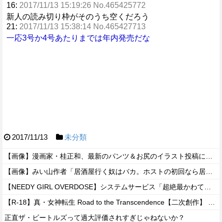
16:
2017/11/13 15:19:26 No.465425772
新人の読み切り枠がそのうち空くだろう
21:
2017/11/13 15:38:14 No.465427713
一応3号か4号あたりまでは年内発売だな
2017/11/13
未分類
【画像】漫画家・桂正和、最新のパンツ＆お尻のイラスト投稿にネット衝撃「この質感の出し方」「実写かと思いました」
【画像】みい山作者「居酒屋行く奴はバカ。ホストの初回なら居酒屋より安く飲めてイケメンにチヤホヤされる」
【NEEDY GIRL OVERDOSE】システムサービス「超絶最かわてんしちゃん」プライズフィギュア【彩色原型公開】
【R-18】真・女神転生 Road to the Transcendence【二次創作】 第２０話
正直ザ・ビートルズって過大評価されすぎじゃねないか？