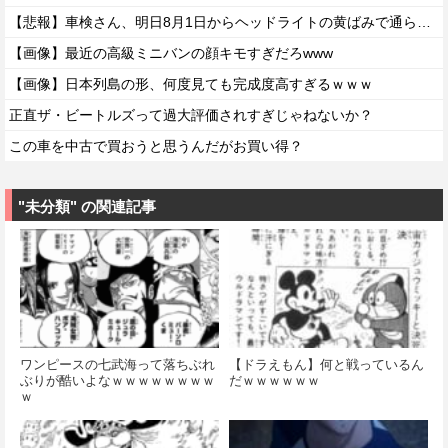
【悲報】車検さん、明日8月1日からヘッドライトの黄ばみで通らなくなる模様…
【画像】最近の高級ミニバンの顔キモすぎだろwww
【画像】日本列島の形、何度見ても完成度高すぎるｗｗｗ
正直ザ・ビートルズって過大評価されすぎじゃねないか？
この車を中古で買おうと思うんだがお買い得？
"未分類" の関連記事
ワンピースの七武海って落ちぶれ
【ドラえもん】何と戦っているん
ぶりが酷いよなｗｗｗｗｗｗｗｗ
だｗｗｗｗｗｗ
ｗ