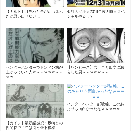
【ナルト】月光ハヤテがいつ死ん
孤独のグルメ2018年末大晦日スペ
だか思い出せない…
シャルやるって
ハンターハンターでドンドン株が
【ワンピース】六十皇を四皇に減
上がっていく人ｗｗｗｗｗｗｗｗ
らした男ｗｗｗｗｗｗｗ
ｗｗ
ハンターハンター試験編、このあ
たりも面白かったなｗｗｗｗｗ
【カイジ】最新話感想！坂崎との
押問答で半年は引っ張る模様