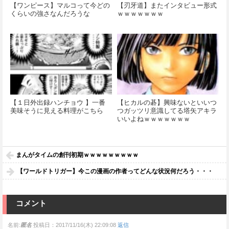
【ワンピース】マルコって今どの
【刃牙道】またインタビュー形式
くらいの強さなんだろうな
ｗｗｗｗｗｗｗ
【１日外出録ハンチョウ 】一番
【ヒカルの碁】興味ないといいつ
美味そうに見える料理がこちら
つガッツリ意識してる塔矢アキラ
いいよねｗｗｗｗｗｗｗ
まんがタイムの創刊初期ｗｗｗｗｗｗｗｗｗ
【ワールドトリガー】今この漫画の作者ってどんな状況何だろう・・・
コメント
名前:
匿名
投稿日：2017/11/16(木) 22:09:08
返信