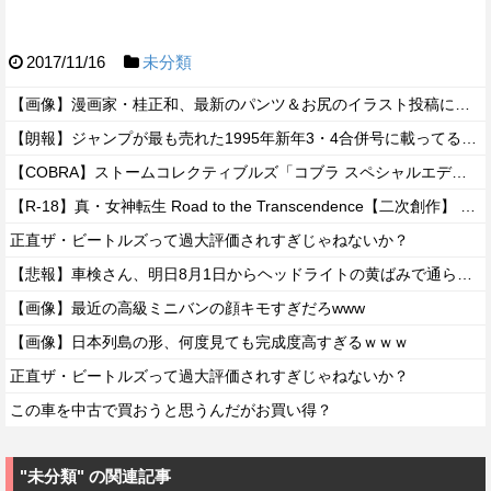
2017/11/16
未分類
【画像】漫画家・桂正和、最新のパンツ＆お尻のイラスト投稿にネット衝撃「この質感の出し方」「実写かと思いました」
【朗報】ジャンプが最も売れた1995年新年3・4合併号に載ってる作品がこちらｗｗｗｗ
【COBRA】ストームコレクティブルズ「コブラ スペシャルエディション」アクションフィギュア 試作公開【近日予約開始】
【R-18】真・女神転生 Road to the Transcendence【二次創作】 第２０話
正直ザ・ビートルズって過大評価されすぎじゃねないか？
【悲報】車検さん、明日8月1日からヘッドライトの黄ばみで通らなくなる模様…
【画像】最近の高級ミニバンの顔キモすぎだろwww
【画像】日本列島の形、何度見ても完成度高すぎるｗｗｗ
正直ザ・ビートルズって過大評価されすぎじゃねないか？
この車を中古で買おうと思うんだがお買い得？
"未分類" の関連記事