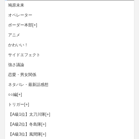
鳩原未来
オペレーター
ボーダー本部
[+]
アニメ
かわいい！
サイドエフェクト
強さ議論
恋愛・男女関係
ネタバレ・最新話感想
○○編
[+]
トリガー
[+]
【A級1位】太刀川隊
[+]
【A級2位】冬島隊
[+]
【A級3位】風間隊
[+]