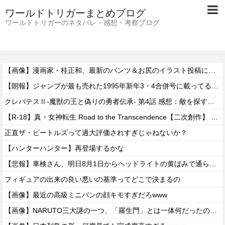
ワールドトリガーまとめブログ
ワールドトリガーのネタバレ・感想・考察ブログ
【画像】漫画家・桂正和、最新のパンツ＆お尻のイラスト投稿にネット衝撃「この質感の出し方」「実写かと思いました」
【朗報】ジャンプが最も売れた1995年新年3・4合併号に載ってる作品がこちらｗｗｗｗ
クレバテスⅡ-魔獣の王と偽りの勇者伝承- 第4話 感想：敵を探すよりトアの書を餌に誘き出す作戦！
【R-18】真・女神転生 Road to the Transcendence【二次創作】 第２０話
正直ザ・ビートルズって過大評価されすぎじゃねないか？
【ハンターハンター】再登場するかな
【悲報】車検さん、明日8月1日からヘッドライトの黄ばみで通らなくなる模様…
フィギュアの出来の良い悪いの基準ってどこで決まるの
【画像】最近の高級ミニバンの顔キモすぎだろwww
【画像】NARUTO三大謎の一つ、「羅生門」とは一体何だったのか！？