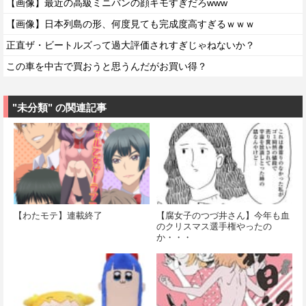
【画像】最近の高級ミニバンの顔キモすぎだろwww
【画像】日本列島の形、何度見ても完成度高すぎるｗｗｗ
正直ザ・ビートルズって過大評価されすぎじゃねないか？
この車を中古で買おうと思うんだがお買い得？
"未分類" の関連記事
【わたモテ】連載終了
【腐女子のつづ井さん】今年も血
のクリスマス選手権やったの
か・・・