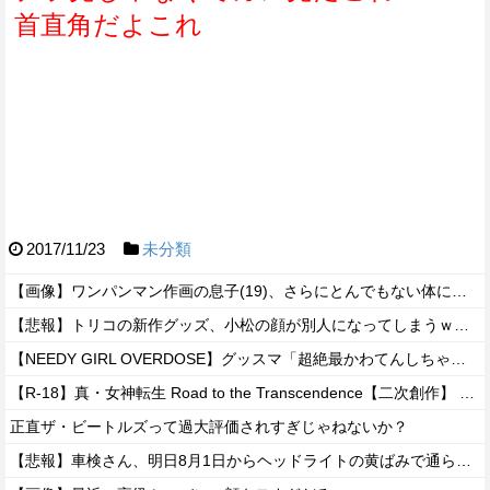
首直角だよこれ
2017/11/23
未分類
【画像】ワンパンマン作画の息子(19)、さらにとんでもない体になるｗｗｗｗ
【悲報】トリコの新作グッズ、小松の顔が別人になってしまうｗｗｗｗ
【NEEDY GIRL OVERDOSE】グッスマ「超絶最かわてんしちゃん Anniversary Party Ver.」フィギュア【明日発売！】
【R-18】真・女神転生 Road to the Transcendence【二次創作】 第２０話
正直ザ・ビートルズって過大評価されすぎじゃねないか？
【悲報】車検さん、明日8月1日からヘッドライトの黄ばみで通らなくなる模様…