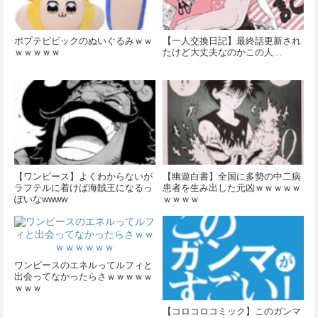
ポプテピピックのぬいぐるみｗｗ
【一人交換日記】最終話更新され
ｗｗｗｗｗ
たけど大丈夫なのかこの人…
【ワンピース】よくわからないが
【幽遊白書】全国に多勢の中二病
ラフテルに着けば海賊王になるっ
患者を生み出した元凶ｗｗｗｗｗ
ぽいなwwww
ｗｗｗｗ
ワンピースのエネルってルフィと
出会ってなかったらさｗｗｗｗｗ
ｗｗｗ
【コロコロコミック】このガンマ