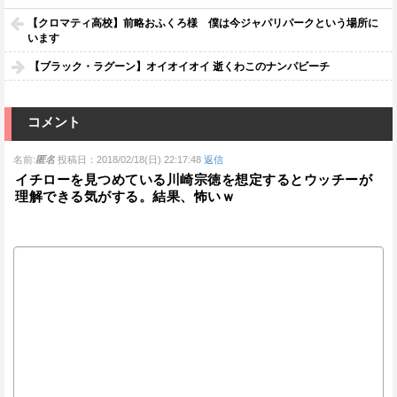
【クロマティ高校】前略おふくろ様 僕は今ジャパリパークという場所に
います
【ブラック・ラグーン】オイオイオイ 逝くわこのナンパビーチ
コメント
名前:
匿名
投稿日：2018/02/18(日) 22:17:48
返信
イチローを見つめている川崎宗徳を想定するとウッチーが
理解できる気がする。結果、怖いｗ