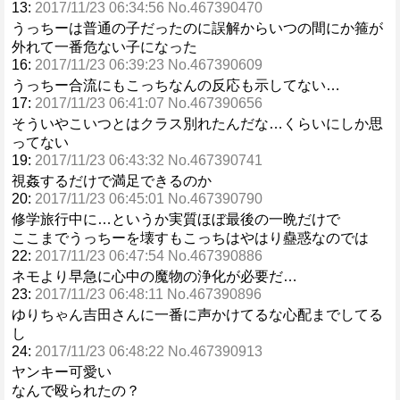
13:
2017/11/23 06:34:56 No.467390470
うっちーは普通の子だったのに誤解からいつの間にか箍が
外れて一番危ない子になった
16:
2017/11/23 06:39:23 No.467390609
うっちー合流にもこっちなんの反応も示してない…
17:
2017/11/23 06:41:07 No.467390656
そういやこいつとはクラス別れたんだな…くらいにしか思
ってない
19:
2017/11/23 06:43:32 No.467390741
視姦するだけで満足できるのか
20:
2017/11/23 06:45:01 No.467390790
修学旅行中に…というか実質ほぼ最後の一晩だけで
ここまでうっちーを壊すもこっちはやはり蠱惑なのでは
22:
2017/11/23 06:47:54 No.467390886
ネモより早急に心中の魔物の浄化が必要だ…
23:
2017/11/23 06:48:11 No.467390896
ゆりちゃん吉田さんに一番に声かけてるな心配までしてる
し
24:
2017/11/23 06:48:22 No.467390913
ヤンキー可愛い
なんで殴られたの？