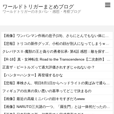
ワールドトリガーまとめブログ
ワールドトリガーのネタバレ・感想・考察ブログ
【画像】ワンパンマン作画の息子(19)、さらにとんでもない体になるｗｗｗｗ
【悲報】トリコの新作グッズ、小松の顔が別人になってしまうｗｗｗｗ
クレバテスⅡ-魔獣の王と偽りの勇者伝承- 第4話 感想：敵を探すよりトアの書を餌に誘き出す作戦！
【R-18】真・女神転生 Road to the Transcendence【二次創作】 第２０話
正直ザ・ビートルズって過大評価されすぎじゃねないか？
【ハンターハンター】再登場するかな
【悲報】車検さん、明日8月1日からヘッドライトの黄ばみで通らなくなる模様…
フィギュアの出来の良い悪いの基準ってどこで決まるの
【画像】最近の高級ミニバンの顔キモすぎだろwww
【画像】NARUTO三大謎の一つ、「羅生門」とは一体何だったのか！？