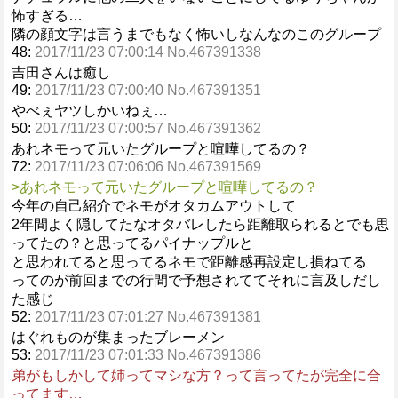
怖すぎる…
隣の顔文字は言うまでもなく怖いしなんなのこのグループ
48:
2017/11/23 07:00:14 No.467391338
吉田さんは癒し
49:
2017/11/23 07:00:40 No.467391351
やべぇヤツしかいねぇ…
50:
2017/11/23 07:00:57 No.467391362
あれネモって元いたグループと喧嘩してるの？
72:
2017/11/23 07:06:06 No.467391569
>あれネモって元いたグループと喧嘩してるの？
今年の自己紹介でネモがオタカムアウトして
2年間よく隠してたなオタバレしたら距離取られるとでも思
ってたの？と思ってるパイナップルと
と思われてると思ってるネモで距離感再設定し損ねてる
ってのが前回までの行間で予想されててそれに言及しだし
た感じ
52:
2017/11/23 07:01:27 No.467391381
はぐれものが集まったブレーメン
53:
2017/11/23 07:01:33 No.467391386
弟がもしかして姉ってマシな方？って言ってたが完全に合
ってます…