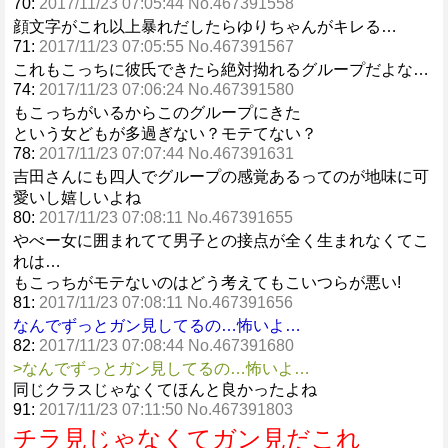
70:
2017/11/23 07:05:44 No.467391558
顔文字がこれ以上暴れだしたらゆりちゃんがキレる…
71:
2017/11/23 07:05:55 No.467391567
これもこっちに彼氏できたら絶対拗れるグループだよな…
74:
2017/11/23 07:06:24 No.467391580
もこっちがいるからこのグループにきた
という女どもが多過ぎない？モテてない？
78:
2017/11/23 07:07:44 No.467391631
吉田さんにも四人でグループの感覚あるってのが地味に可
愛いし嬉しいよね
80:
2017/11/23 07:08:11 No.467391655
やべー女に囲まれてて男子との接点が全く生まれなくてこ
れは…
もこっちがモテないのはどう考えてもこいつらが悪い!
81:
2017/11/23 07:08:11 No.467391656
なんでずっとガン見してるの…怖いよ…
82:
2017/11/23 07:08:44 No.467391680
>なんでずっとガン見してるの…怖いよ…
同じクラスじゃなくてほんと良かったよね
91:
2017/11/23 07:11:50 No.467391803
チラ見じゃなくてガン見だこれ