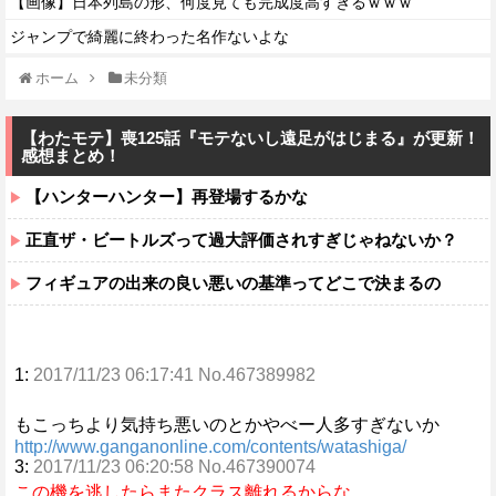
【画像】日本列島の形、何度見ても完成度高すぎるｗｗｗ
ジャンプで綺麗に終わった名作ないよな
ホーム
未分類
【わたモテ】喪125話『モテないし遠足がはじまる』が更新！
感想まとめ！
【ハンターハンター】再登場するかな
正直ザ・ビートルズって過大評価されすぎじゃねないか？
フィギュアの出来の良い悪いの基準ってどこで決まるの
1:
2017/11/23 06:17:41 No.467389982
もこっちより気持ち悪いのとかやべー人多すぎないか
http://www.ganganonline.com/contents/watashiga/
3:
2017/11/23 06:20:58 No.467390074
この機を逃したらまたクラス離れるからな