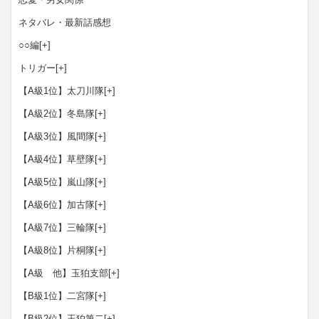
ネタバレ・最新話感想
○○編
[+]
トリガー
[+]
【A級1位】太刀川隊
[+]
【A級2位】冬島隊
[+]
【A級3位】風間隊
[+]
【A級4位】草壁隊
[+]
【A級5位】嵐山隊
[+]
【A級6位】加古隊
[+]
【A級7位】三輪隊
[+]
【A級8位】片桐隊
[+]
【A級 他】玉狛支部
[+]
【B級1位】二宮隊
[+]
【B級2位】玉狛第二
[+]