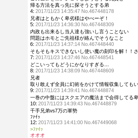
帰る方法を真っ先に探そうとする弟
4:
2017/11/23 14:35:47 No.467448178
兄者はともかく卑劣様はやべーぞ！
5:
2017/11/23 14:36:30 No.467448309
内政も出来るし当人達も強いし言うことない
問題はホモとご先祖様が絡んでそうなこと
6:
2017/11/23 14:37:14 No.467448440
そもそもキスできないし使い魔の刻印を解！！
7:
2017/11/23 14:37:46 No.467448541
どこいってもどうにかなりすぎる…
8:
2017/11/23 14:38:09 No.467448609
兄者
取り敢えず全員に幻術をかけて情報収集しても
9:
2017/11/23 14:39:41 No.467448874
一巻の中盤にはスクエアの魔法まで会得してる
10:
2017/11/23 14:39:43 No.467448879
千手兄弟vs7万の軍勢
ﾌｧｲｯ
12:
2017/11/23 14:41:00 No.467449068
>ﾌｧｲｯ
オオオ