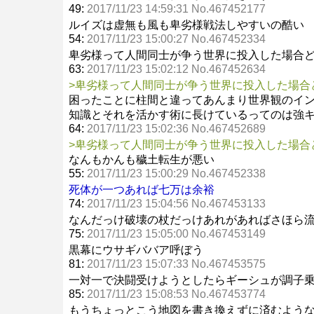
49:
2017/11/23 14:59:31 No.467452177
ルイズは虚無も風も卑劣様戦法しやすいの酷い
54:
2017/11/23 15:00:27 No.467452334
卑劣様って人間同士が争う世界に投入した場合
63:
2017/11/23 15:02:12 No.467452634
>卑劣様って人間同士が争う世界に投入した場合
困ったことに柱間と違ってあんまり世界観のイ
知識とそれを活かす術に長けているってのは強
64:
2017/11/23 15:02:36 No.467452689
>卑劣様って人間同士が争う世界に投入した場合
なんもかんも穢土転生が悪い
55:
2017/11/23 15:00:29 No.467452338
死体が一つあれば七万は余裕
74:
2017/11/23 15:04:56 No.467453133
なんだっけ破壊の杖だっけあれがあればさほら
75:
2017/11/23 15:05:00 No.467453149
黒幕にウサギババア呼ぼう
81:
2017/11/23 15:07:33 No.467453575
一対一で決闘受けようとしたらギーシュが調子
85:
2017/11/23 15:08:53 No.467453774
もうちょっとこう地図を書き換えずに済むよう