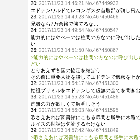
20:
2017/11/23 14:46:21 No.467449932
エドテンワルドでレコンギスタ首脳部が消し飛
23:
2017/11/23 14:49:23 No.467450466
兄者なら7万余裕で勝てるな…
24:
2017/11/23 14:49:54 No.467450547
能力的にはやべーのは柱間の方なのに呼び出し
い
26:
2017/11/23 14:51:50 No.467450867
>能力的にはやべーのは柱間の方なのに呼び出し
どい
とりあえず各国の協定を結ぼう
その前に重要人物を殺してエドテンで機密を吐
32:
2017/11/23 14:54:17 No.467451300
始祖ブリミルをエドテンして虚無の全てを聞き
33:
2017/11/23 14:55:23 No.467451486
虚無の力が欲しくて解明しそう
34:
2017/11/23 14:56:03 No.467451595
暇さえあれば図書館にこもる扉間と勝手に木遁
ルイズの世話は勿論するわけない
39:
2017/11/23 14:57:42 No.467451849
>暇さえあれば図書館にこもる扉間と勝手に木遁