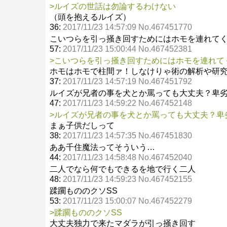
>ルイズの世話は勿論するわけない
（頭を抱えるルイズ）
36:
2017/11/23 14:57:09 No.467451770
こいつらを引っ掻き回すためにはホモを連れて
57:
2017/11/23 15:00:44 No.467452381
>こいつらを引っ掻き回すためにはホモを連れて
ホモはホモで柱間ァ！しなけりゃ術の解析や研
37:
2017/11/23 14:57:19 No.467451792
ルイズが兄者の事を犬とか罵っても大丈夫？卑
47:
2017/11/23 14:59:22 No.467452148
>ルイズが兄者の事を犬とか罵っても大丈夫？卑
まぁ子供だしって
38:
2017/11/23 14:57:35 No.467451830
ああ千住魔法ってそういう…
44:
2017/11/23 14:58:48 No.467452040
二人でなら何でもできるを地で行く二人
48:
2017/11/23 14:59:23 No.467452155
蹂躙もののクソSS
53:
2017/11/23 15:00:07 No.467452279
>蹂躙もののクソSS
大丈夫独力で来たマダラが引っ掻き回す