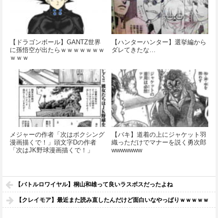
【ドラゴンボール】GANTZ世界
【ハンターハンター】選挙編から
に孫悟空が出たらｗｗｗｗｗｗｗ
ダレてきたな…
ｗｗｗ
メジャーの作者「次はボクシング
【バキ】道着の上にジャケット羽
漫画描くで！」頭文字Dの作者
織っただけでマナーを説く勇次郎
「次はJK野球漫画描くで！」
wwwwwww
【バトルロワイヤル】桐山和雄って良いラスボスだったよね
【クレイモア】最近また読み直したんだけど面白いなやっぱりｗｗｗｗｗ