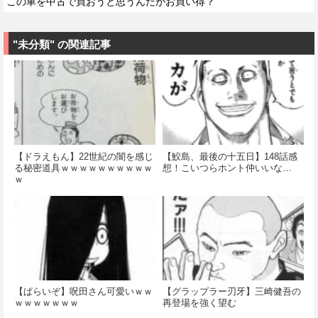
この車を中古で買おうと思うんだがお買い得？
"未分類" の関連記事
【ドラえもん】22世紀の闇を感じ
【鮫島、最後の十五日】148話感
る秘密道具ｗｗｗｗｗｗｗｗｗｗ
想！こいつらホント仲いいな…
ｗ
【ぱらいぞ】呪田さん可愛いｗｗ
【グラップラー刃牙】三崎健吾の
ｗｗｗｗｗｗｗ
再登場を強く望む