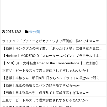
2017/12/2
未分類
ライチュウ「ピチューとピカチュウより圧倒的に強いですｗｗｗｗ」←こいつが不人気な理由
【画像】キングダムの河了貂、「あったけぇ壁」に引き続き更に味方をぶっ殺す作戦を実行する
【Horizon】MODEROID「スロータースパイン」プラモデル【本日発売】
【R-18】真・女神転生 Road to the Transcendence【二次創作】 第２０話
正直ザ・ビートルズって過大評価されすぎじゃねないか？
【悲報】車検さん、明日8月1日からヘッドライトの黄ばみで通らなくなる模様…
【画像】最近の高級ミニバンの顔キモすぎだろwww
【画像】日本列島の形、何度見ても完成度高すぎるｗｗｗ
正直ザ・ビートルズって過大評価されすぎじゃねないか？