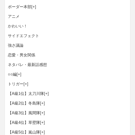
ボーダー本部
[+]
アニメ
かわいい！
サイドエフェクト
強さ議論
恋愛・男女関係
ネタバレ・最新話感想
○○編
[+]
トリガー
[+]
【A級1位】太刀川隊
[+]
【A級2位】冬島隊
[+]
【A級3位】風間隊
[+]
【A級4位】草壁隊
[+]
【A級5位】嵐山隊
[+]