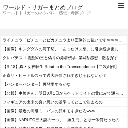
ワールドトリガーまとめブログ
ワールドトリガーのネタバレ・感想・考察ブログ
ライチュウ「ピチューとピカチュウより圧倒的に強いですｗｗｗｗ」←こいつが不人気な理由
【画像】キングダムの河了貂、「あったけぇ壁」に引き続き更に味方をぶっ殺す作戦を実行する
クレバテスⅡ-魔獣の王と偽りの勇者伝承- 第4話 感想：敵を探すよりトアの書を餌に誘き出す作戦！
【R-18】真・女神転生 Road to the Transcendence【二次創作】 第２０話
正直ザ・ビートルズって過大評価されすぎじゃねないか？
【ハンターハンター】再登場するかな
【悲報】車検さん、明日8月1日からヘッドライトの黄ばみで通らなくなる模様…
フィギュアの出来の良い悪いの基準ってどこで決まるの
【画像】最近の高級ミニバンの顔キモすぎだろwww
【画像】NARUTO三大謎の一つ、「羅生門」とは一体何だったのか！？