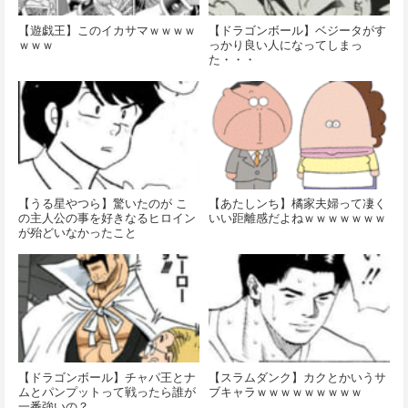
【遊戯王】このイカサマｗｗｗｗ
【ドラゴンボール】ベジータがす
ｗｗｗ
っかり良い人になってしまっ
た・・・
【うる星やつら】驚いたのが こ
【あたしンち】橘家夫婦って凄く
の主人公の事を好きなるヒロイン
いい距離感だよねｗｗｗｗｗｗｗ
が殆どいなかったこと
【ドラゴンボール】チャパ王とナ
【スラムダンク】カクとかいうサ
ムとパンプットって戦ったら誰が
ブキャラｗｗｗｗｗｗｗｗｗ
一番強いの？