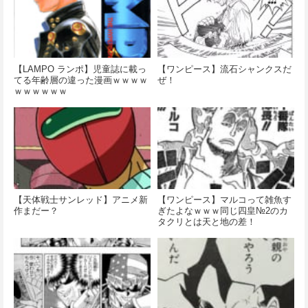
【LAMPO ランポ】児童誌に載っ
【ワンピース】流石シャンクスだ
てる年齢層の違った漫画ｗｗｗｗ
ぜ！
ｗｗｗｗｗｗ
【天体戦士サンレッド】アニメ新
【ワンピース】マルコって雑魚す
作まだー？
ぎたよなｗｗｗ同じ四皇№2のカ
タクリとは天と地の差！