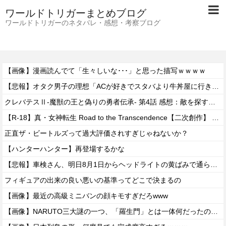
ワールドトリガーまとめブログ
ワールドトリガーのネタバレ・感想・考察ブログ
【画像】漫画読んでて「生々しいな･･･」と思った描写ｗｗｗｗ
【悲報】オタク男子の理想「ACが好きでスタバより牛丼屋に行きたがる女」、この銀河に1人も存在しないｗｗｗｗ
クレバテスⅡ-魔獣の王と偽りの勇者伝承- 第4話 感想：敵を探すよりトアの書を餌に誘き出す作戦！
【R-18】真・女神転生 Road to the Transcendence【二次創作】 第２０話
正直ザ・ビートルズって過大評価されすぎじゃねないか？
【ハンターハンター】再登場するかな
【悲報】車検さん、明日8月1日からヘッドライトの黄ばみで通らなくなる模様…
フィギュアの出来の良い悪いの基準ってどこで決まるの
【画像】最近の高級ミニバンの顔キモすぎだろwww
【画像】NARUTO三大謎の一つ、「羅生門」とは一体何だったのか！？