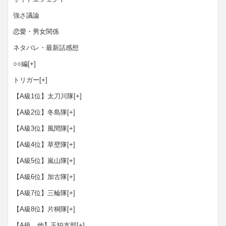
強さ議論
恋愛・男女関係
ネタバレ・最新話感想
○○編
[+]
トリガー
[+]
【A級1位】太刀川隊
[+]
【A級2位】冬島隊
[+]
【A級3位】風間隊
[+]
【A級4位】草壁隊
[+]
【A級5位】嵐山隊
[+]
【A級6位】加古隊
[+]
【A級7位】三輪隊
[+]
【A級8位】片桐隊
[+]
【A級 他】玉狛支部
[+]