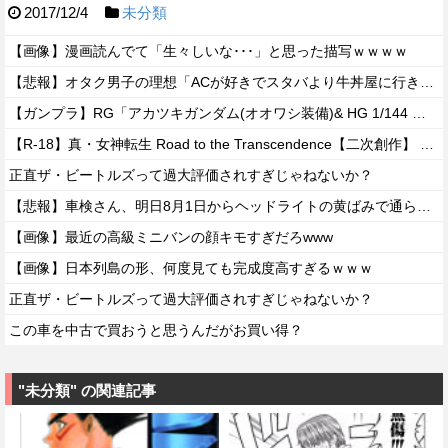
2017/12/4
未分類
【画像】漫画読んでて「生々しいな･･･」と思った描写ｗｗｗｗ
【悲報】オタク男子の理想「ACが好きでスタバより牛丼屋に行きたがる女」、この銀河に1人も存在しないｗｗｗｗ
【ガンプラ】RG「アカツキガンダム(オオワシ装備)& HG 1/144 ゼウスシルエット + カスタムジョイントパーツセット」【ガンダムベース限定で明日発売・公式レビュー記事公開】
【R-18】真・女神転生 Road to the Transcendence【二次創作】 第２０話
正直ザ・ビートルズって過大評価されすぎじゃねないか？
【悲報】車検さん、明日8月1日からヘッドライトの黄ばみで通らなくなる模様…
【画像】最近の高級ミニバンの顔キモすぎだろwww
【画像】日本列島の形、何度見ても完成度高すぎるｗｗｗ
正直ザ・ビートルズって過大評価されすぎじゃねないか？
この車を中古で買おうと思うんだがお買い得？
"未分類" の関連記事