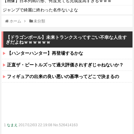
【画像】日本列島の形、何度見ても完成度高すぎるｗｗｗ
ジャンプで綺麗に終わった名作ないよな
ホーム
未分類
【ドラゴンボール】未来トランクスってすごい不幸な人生す
ぎだよねｗｗｗｗｗｗ
【ハンターハンター】再登場するかな
正直ザ・ビートルズって過大評価されすぎじゃねないか？
フィギュアの出来の良い悪いの基準ってどこで決まるの
1
なまえ
2017/12/03 22:19:08 No.526414163