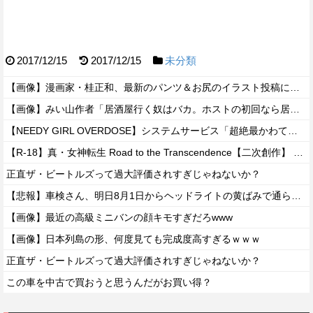
2017/12/15
2017/12/15
未分類
【画像】漫画家・桂正和、最新のパンツ＆お尻のイラスト投稿にネット衝撃「この質感の出し方」「実写かと思いました」
【画像】みい山作者「居酒屋行く奴はバカ。ホストの初回なら居酒屋より安く飲めてイケメンにチヤホヤされる」
【NEEDY GIRL OVERDOSE】システムサービス「超絶最かわてんしちゃん」プライズフィギュア【彩色原型公開】
【R-18】真・女神転生 Road to the Transcendence【二次創作】 第２０話
正直ザ・ビートルズって過大評価されすぎじゃねないか？
【悲報】車検さん、明日8月1日からヘッドライトの黄ばみで通らなくなる模様…
【画像】最近の高級ミニバンの顔キモすぎだろwww
【画像】日本列島の形、何度見ても完成度高すぎるｗｗｗ
正直ザ・ビートルズって過大評価されすぎじゃねないか？
この車を中古で買おうと思うんだがお買い得？