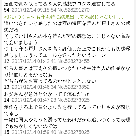
漫画で賞を取ってる＆人気感想ブログを運営してる
54:
2017/12/14 09:15:54 No.528291270
>追いつくも何も守も特に結果出してる訳じゃないし…
追いつきたいと感じたのは守の漫画を読んだ戸川さんの感
想だろ
そして戸川さんの本を読んだ守の感想はここじゃない高み
で会いましょう
つまり守も戸川さんを高く評価した上でこれからも切磋琢
磨しましょうってエールを送ったというシーン
12:
2017/12/14 01:42:41 No.528273455
知らん事とは言えその追いつきたい相手は当人の作品かな
り評価しとるからなぁ
どちらが先を言ってるのかがピンとこない
13:
2017/12/14 01:46:34 No.528273852
お父さんが意外と分かってて流石だった
14:
2017/12/14 01:47:23 No.528273925
創作をする上で自分より先を行ってるって戸川さんが感じ
てるし
一緒に同人やろうと誘ってたわけだから追いつくって表現
でもおかしくないのでは
15:
2017/12/14 01:59:40 No.528275025