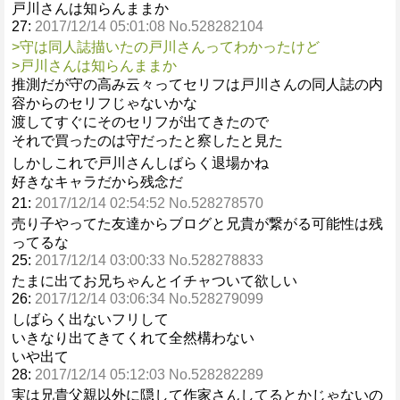
戸川さんは知らんままか
27:
2017/12/14 05:01:08 No.528282104
>守は同人誌描いたの戸川さんってわかったけど
>戸川さんは知らんままか
推測だが守の高み云々ってセリフは戸川さんの同人誌の内
容からのセリフじゃないかな
渡してすぐにそのセリフが出てきたので
それで買ったのは守だったと察したと見た
しかしこれで戸川さんしばらく退場かね
好きなキャラだから残念だ
21:
2017/12/14 02:54:52 No.528278570
売り子やってた友達からブログと兄貴が繋がる可能性は残
ってるな
25:
2017/12/14 03:00:33 No.528278833
たまに出てお兄ちゃんとイチャついて欲しい
26:
2017/12/14 03:06:34 No.528279099
しばらく出ないフリして
いきなり出てきてくれて全然構わない
いや出て
28:
2017/12/14 05:12:03 No.528282289
実は兄貴父親以外に隠して作家さんしてるとかじゃないの