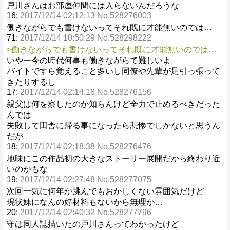
戸川さんはお部屋仲間には入らないんだろうな
16:
2017/12/14 02:12:13 No.528276003
働きながらでも書けないってそれ既に才能無いのでは…
71:
2017/12/14 10:50:29 No.528298222
>働きながらでも書けないってそれ既に才能無いのでは…
いやー今の時代何事も働きながらて難しいよ
バイトですら覚えること多いし同僚や先輩が足引っ張って
きたりするし
17:
2017/12/14 02:14:18 No.528276156
親父は何を察したのか知らんけど全力で止めるべきだった
んでは
失敗して田舎に帰る事になったら悲惨でしかないと思うん
だが
18:
2017/12/14 02:18:38 No.528276476
地味にこの作品初の大きなストーリー展開だから終わり近
いのかもな
19:
2017/12/14 02:27:48 No.528277075
次回一気に何年か跳んでもおかしくない雰囲気だけど
現状妹になんの好材料もないから無理か…
20:
2017/12/14 02:40:32 No.528277796
守は同人誌描いたの戸川さんってわかったけど