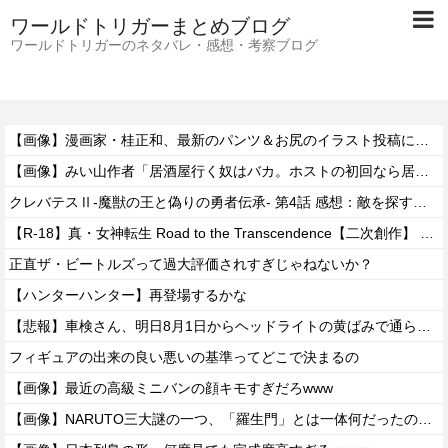
ワールドトリガーまとめブログ
ワールドトリガーのネタバレ・感想・考察ブログ
【画像】漫画家・桂正和、最新のパンツ＆お尻のイラスト投稿にネット衝撃「この質感の出し方」「実写かと思いました」
【画像】みい山作者「居酒屋行く奴はバカ。ホストの初回なら居酒屋より安く飲めてイケメンにチヤホヤされる」
クレバテスⅡ-魔獣の王と偽りの勇者伝承- 第4話 感想：敵を探すよりトアの書を餌に誘き出す作戦！
【R-18】真・女神転生 Road to the Transcendence【二次創作】 第２０話
正直ザ・ビートルズって過大評価されすぎじゃねないか？
【ハンターハンター】再登場するかな
【悲報】車検さん、明日8月1日からヘッドライトの黄ばみで通らなくなる模様…
フィギュアの出来の良い悪いの基準ってどこで決まるの
【画像】最近の高級ミニバンの顔キモすぎだろwww
【画像】NARUTO三大謎の一つ、「羅生門」とは一体何だったのか！？