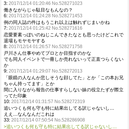
3:
2017/12/14 01:20:46 No.528271023
働きながらじゃ駄目なもんなの？
6:
2017/12/14 01:24:28 No.528271453
例の同人誌の件はもうこれ以上は触れずじまいかね
7:
2017/12/14 01:25:42 No.528271616
恋愛要素っぽいのねじこんできたなとも思ったけどこれで
退場もモヤモヤする
8:
2017/12/14 01:26:57 No.528271758
戸川さん仕事やめてプロとか目指すのかな
でも同人イベントで一冊しか売れないって正直つらくない
か
9:
2017/12/14 01:29:07 No.528272013
「眼鏡の人なんか悲しそうな顔してた」とか「この本お兄
ちゃん持ってます」とか
間に入りながら報告の仕事すらしない妹の役立たずが際立
ってた印象
10:
2017/12/14 01:31:57 No.528272319
追いつくも何も守も特に結果出してる訳じゃないし…
ええ…なんなんだこれは
33:
2017/12/14 07:50:54 No.528286908
>追いつくも何も守も特に結果出してる訳じゃないし…