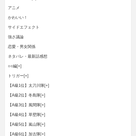
アニメ
かわいい！
サイドエフェクト
強さ議論
恋愛・男女関係
ネタバレ・最新話感想
○○編
[+]
トリガー
[+]
【A級1位】太刀川隊
[+]
【A級2位】冬島隊
[+]
【A級3位】風間隊
[+]
【A級4位】草壁隊
[+]
【A級5位】嵐山隊
[+]
【A級6位】加古隊
[+]