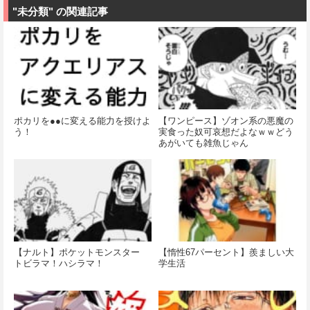
"未分類" の関連記事
ポカリを●●に変える能力を授けよ
【ワンピース】ゾオン系の悪魔の
う！
実食った奴可哀想だよなｗｗどう
あがいても雑魚じゃん
【ナルト】ポケットモンスター
【惰性67パーセント】羨ましい大
トビラマ！ハシラマ！
学生活