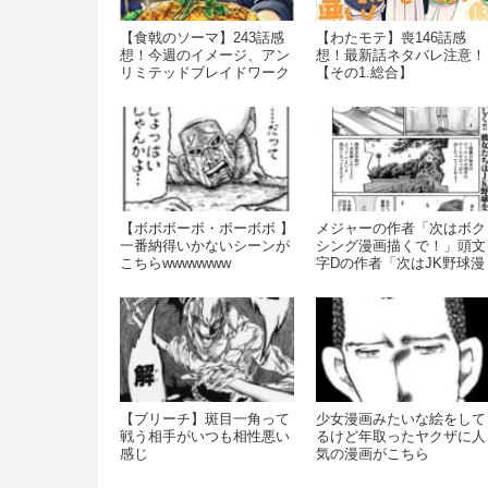
【食戟のソーマ】243話感
【わたモテ】喪146話感
想！今週のイメージ、アン
想！最新話ネタバレ注意！
リミテッドブレイドワーク
【その1.総合】
ス?
【ボボボーボ・ボーボボ 】
メジャーの作者「次はボク
一番納得いかないシーンが
シング漫画描くで！」頭文
こちらwwwwwww
字Dの作者「次はJK野球漫
画描くで！」
【ブリーチ】斑目一角って
少女漫画みたいな絵をして
戦う相手がいつも相性悪い
るけど年取ったヤクザに人
感じ
気の漫画がこちら