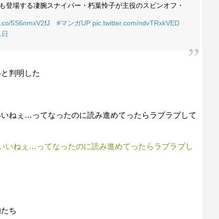
-」にも登場する凄腕スナイパー・朽葉怜子が主役のスピンオフ・
/t.co/5S6nmxV2fJ
#マンガUP
pic.twitter.com/ndvTRxkVED
1日
いと判明した
いいねぇ…ってなったのに読み進めてったらラブラブして
いいねぇ…ってなったのに読み進めてったらラブラブし
！
物たち