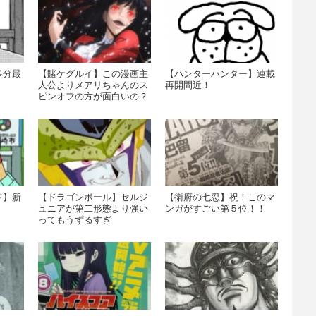
多分最
【賭ケグルイ】この漫画主
【ハンターハンター】連載
人公よりメアリちゃんのス
再開間近！
ピンオフの方が面白いの？
ド】新
【ドラゴンボール】セルジ
【衛府の七忍】祝！このマ
ュニアが第二形態より強い
ンガがすごい第５位！！
ってもうずるすぎ