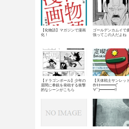
【化物語】マガジンで漫画
ゴールデンカムイで
化！
強ってこの人だよね
【ドラゴンボール】少年の
【天体戦士サンレッ
眉間に拳銃を発砲する衝撃
作ｷﾀ━━━━(ﾟ
的なシーンがこちら
∀ﾟ)━━━━!!
wwwwwwww