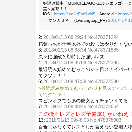
好評連載中「MURCIÉLAGO-ムルシエラゴ
堂々始動！！
iOS：
https://t.co/krFmf1xhi5
Android：
https:/
— マンガＵＰ！ (@mangaup_PR)
2018年1月1
2:
2018/01/13 08:29:24 No.478371224
朽葉っちが仕事以外での殺しはやりたくな
3:
2018/01/13 08:38:34 No.478371885
久々に強敵と対峙した強いレズ
4:
2018/01/13 08:45:09 No.478372386
最近読み始めてむっこのジト目スナイパー
てクソァ！！
6:
2018/01/13 08:47:38 No.478372580
>最近読み始めてむっこのジト目スナイパー
ててクソァ！！
スピンオフでもあの彼女とイチャツイてる
7:
2018/01/13 08:48:46 No.478372664
この漫画レズとレズ予備軍しかいねえ
13:
2018/01/13 09:48:08 No.478378003
百合じゃなくてレズとしか言えない登場人