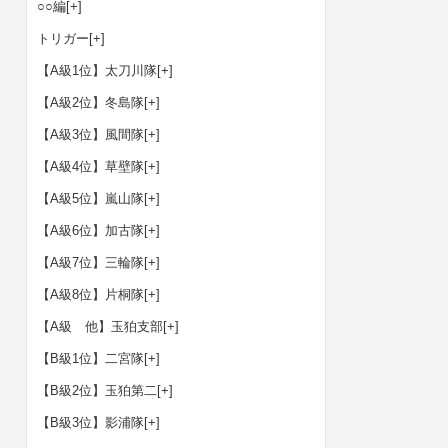
○○編
[+]
トリガー
[+]
【A級1位】太刀川隊
[+]
【A級2位】冬島隊
[+]
【A級3位】風間隊
[+]
【A級4位】草壁隊
[+]
【A級5位】嵐山隊
[+]
【A級6位】加古隊
[+]
【A級7位】三輪隊
[+]
【A級8位】片桐隊
[+]
【A級 他】玉狛支部
[+]
【B級1位】二宮隊
[+]
【B級2位】玉狛第二
[+]
【B級3位】影浦隊
[+]