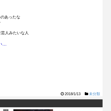
いのあったな
か
む芸人みたいな人
い…
2018/1/13
未分類