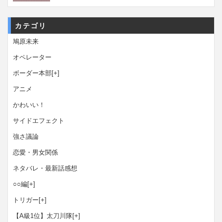
カテゴリ
鳩原未来
オペレーター
ボーダー本部
[+]
アニメ
かわいい！
サイドエフェクト
強さ議論
恋愛・男女関係
ネタバレ・最新話感想
○○編
[+]
トリガー
[+]
【A級1位】太刀川隊
[+]