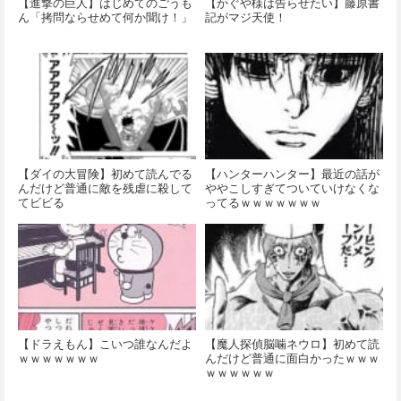
【進撃の巨人】はじめてのごうも
【かぐや様は告らせたい】藤原書
ん「拷問ならせめて何か聞け！」
記がマジ天使！
【ダイの大冒険】初めて読んでる
【ハンターハンター】最近の話が
んだけど普通に敵を残虐に殺して
ややこしすぎてついていけなくな
てビビる
ってるｗｗｗｗｗｗｗ
【ドラえもん】こいつ誰なんだよ
【魔人探偵脳噛ネウロ】初めて読
ｗｗｗｗｗｗｗ
んだけど普通に面白かったｗｗｗ
ｗｗｗｗｗｗ