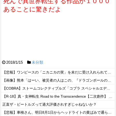
死んで異世界転生する作品が１０００
あることに驚きだよ
2018/1/15
未分類
【悲報】ワンピースの「ニカニカの実」を未だに受け入れられてない奴ｗｗｗｗｗ
【画像】熊本「はーい、被災者の人はこの、『ドラゴンボールの家』みたいな奴の中で過ごしてねー」
【COBRA】ストームコレクティブルズ「コブラ スペシャルエディション」アクションフィギュア【予約開始】
【R-18】真・女神転生 Road to the Transcendence【二次創作】 第２０話
正直ザ・ビートルズって過大評価されすぎじゃねないか？
【悲報】車検さん、明日8月1日からヘッドライトの黄ばみで通らなくなる模様…