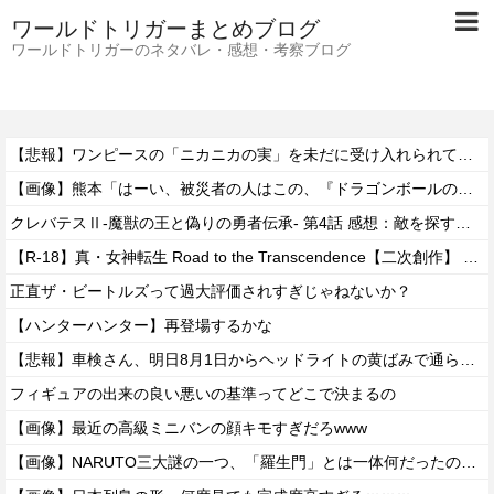
ワールドトリガーまとめブログ
ワールドトリガーのネタバレ・感想・考察ブログ
【悲報】ワンピースの「ニカニカの実」を未だに受け入れられてない奴ｗｗｗｗｗ
【画像】熊本「はーい、被災者の人はこの、『ドラゴンボールの家』みたいな奴の中で過ごしてねー」
クレバテスⅡ-魔獣の王と偽りの勇者伝承- 第4話 感想：敵を探すよりトアの書を餌に誘き出す作戦！
【R-18】真・女神転生 Road to the Transcendence【二次創作】 第２０話
正直ザ・ビートルズって過大評価されすぎじゃねないか？
【ハンターハンター】再登場するかな
【悲報】車検さん、明日8月1日からヘッドライトの黄ばみで通らなくなる模様…
フィギュアの出来の良い悪いの基準ってどこで決まるの
【画像】最近の高級ミニバンの顔キモすぎだろwww
【画像】NARUTO三大謎の一つ、「羅生門」とは一体何だったのか！？