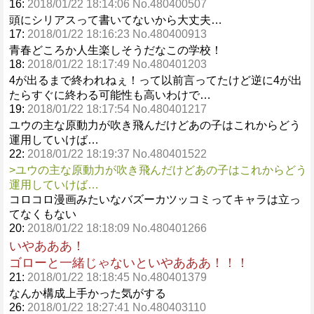
16:
2018/01/22 18:14:06 No.480400507
頭にシリアスって書いてないから大丈夫…
17:
2018/01/22 18:16:23 No.480400913
青春どころか人生楽しそうだなこの学校！
18:
2018/01/22 18:17:49 No.480401203
4が出るまで終われねぇ！って以前言ってたけど逆に4が出
たらすぐに終わる可能性も高いわけで…
19:
2018/01/22 18:17:54 No.480401217
ユウの主な原動力が吹き飛んだけどあの子はこれからどう
運用していけば…
22:
2018/01/22 18:19:37 No.480401522
>ユウの主な原動力が吹き飛んだけどあの子はこれからどう
運用していけば…
コロコロ漫画みたいなバズーカツッコミってキャラは立っ
てなくもない
20:
2018/01/22 18:18:09 No.480401266
いやあああ！
ゴローと一緒じゃないといやあああ！！！
21:
2018/01/22 18:18:45 No.480401379
なんか構成上手かった気がする
26:
2018/01/22 18:27:41 No.480403110