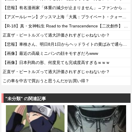
【悲報】有名漫画家「体重の減少が止まりません」→ファンから心配の声
【アズールレーン】グッスマ上海「大鳳：プライベート・クォーターズVer.」フィギュア【原型公開】
【R-18】真・女神転生 Road to the Transcendence【二次創作】 第２０話
正直ザ・ビートルズって過大評価されすぎじゃねないか？
【悲報】車検さん、明日8月1日からヘッドライトの黄ばみで通らなくなる模様…
【画像】最近の高級ミニバンの顔キモすぎだろwww
【画像】日本列島の形、何度見ても完成度高すぎるｗｗｗ
正直ザ・ビートルズって過大評価されすぎじゃねないか？
この車を中古で買おうと思うんだがお買い得？
"未分類" の関連記事