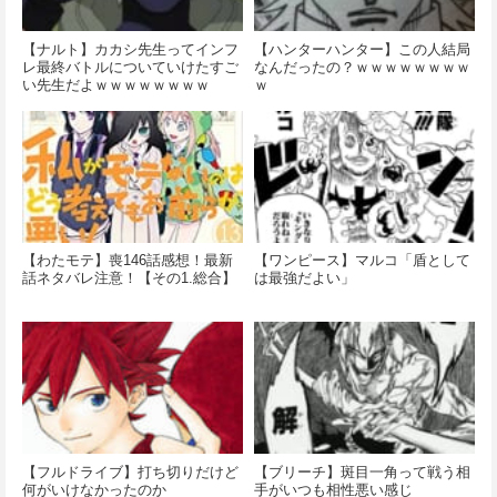
【ナルト】カカシ先生ってインフ
【ハンターハンター】この人結局
レ最終バトルについていけたすご
なんだったの？ｗｗｗｗｗｗｗｗ
い先生だよｗｗｗｗｗｗｗｗ
ｗ
【わたモテ】喪146話感想！最新
【ワンピース】マルコ「盾として
話ネタバレ注意！【その1.総合】
は最強だよい」
【フルドライブ】打ち切りだけど
【ブリーチ】斑目一角って戦う相
何がいけなかったのか
手がいつも相性悪い感じ