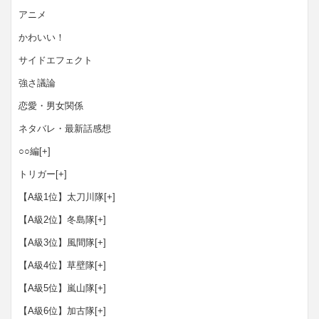
アニメ
かわいい！
サイドエフェクト
強さ議論
恋愛・男女関係
ネタバレ・最新話感想
○○編
[+]
トリガー
[+]
【A級1位】太刀川隊
[+]
【A級2位】冬島隊
[+]
【A級3位】風間隊
[+]
【A級4位】草壁隊
[+]
【A級5位】嵐山隊
[+]
【A級6位】加古隊
[+]