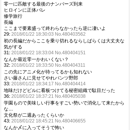
零一に匹敵する最後のナンバーズ到来
ヒロインに正体バレ
修学旅行
長編
ここまで要素盛って終わらなかったら逆に凄いよ
29:
2018/01/22 18:30:03 No.480403562
初の長編だからここを乗り切れるならしばらくは大丈夫な
気がする
31:
2018/01/22 18:33:04 No.480404151
なんか最近零一かわいくない？
32:
2018/01/22 18:33:50 No.480404311
この先にアニメ化が待ってるかも知れない
さい藤さんに見せてやれパンツ野郎
33:
2018/01/22 18:34:17 No.480404414
地味だけどビルに看板つけてる秘密組織で駄目だった
36:
2018/01/22 18:37:21 No.480405038
学園もので美味しい行事をすごい勢いで消化して来たから
な…
文化祭が二週あったくらいか
43:
2018/01/22 18:45:21 No.480406655
なんか〆に入ってそうで怖い