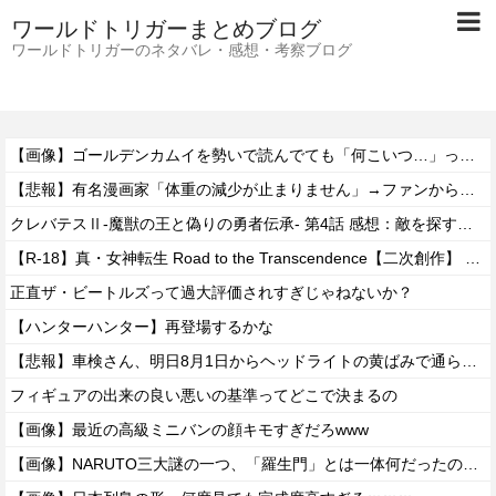
ワールドトリガーまとめブログ
ワールドトリガーのネタバレ・感想・考察ブログ
【画像】ゴールデンカムイを勢いで読んでても「何こいつ…」ってなるシーンｗｗｗｗ
【悲報】有名漫画家「体重の減少が止まりません」→ファンから心配の声
クレバテスⅡ-魔獣の王と偽りの勇者伝承- 第4話 感想：敵を探すよりトアの書を餌に誘き出す作戦！
【R-18】真・女神転生 Road to the Transcendence【二次創作】 第２０話
正直ザ・ビートルズって過大評価されすぎじゃねないか？
【ハンターハンター】再登場するかな
【悲報】車検さん、明日8月1日からヘッドライトの黄ばみで通らなくなる模様…
フィギュアの出来の良い悪いの基準ってどこで決まるの
【画像】最近の高級ミニバンの顔キモすぎだろwww
【画像】NARUTO三大謎の一つ、「羅生門」とは一体何だったのか！？