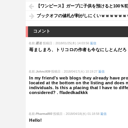
【ワンピース】ガープに子供を預けると100％
ブックオフの値札が剥がしにくいｗｗｗｗｗｗ
コメント
名前:
匿名
投稿日：2018/01/25(木) 14:03:56
返信
苺ましまろ、トリコロの作者も今なにしとんだろ
名前:
Johnc939
投稿日：2018/04/17(火) 10:19:27
返信
In my friend’s web blogs they already have pro
located at the bottom on the listing and does 
individuals. Is this a placing that I have to di
considered? . ffadedkadkkk
名前:
Pharma893
投稿日：2018/04/18(水) 01:18:58
返信
Hello!