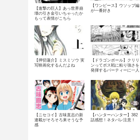
【ワンピース】ウソップ編
【進撃の巨人】あっ世界崩
が一番好き
壊の引き金引いちゃったか
もって表情がこちら
wwwwwwwww
【押切蓮介】ミスミソウ 実
【ドラゴンボール】クリリ
写映画化するんだよね
ンってボス戦に粘り強さを
発揮するパーティーに一人
は欲しいタイプ
【ニセコイ】古味直志の新
【ハンターハンター】382
連載がそろそろ来そうな予
話感想！ネタバレ注意！
感