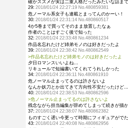
確かスズメが実は二重人格だったみたいな話ま
29:
2018/01/24 22:27:19 No.480859381
危ノーマル系女子も連載とまってんのかーい！
30:
2018/01/24 22:31:14 No.480860517
4か5巻まで買ってそのまま放置したなぁ
作者のことはすごく後で知った
32:
2018/01/24 22:33:48 No.480861234
作品名忘れたけど姉弟モノのは好きだったよ
39:
2018/01/24 22:38:42 No.480862549
>作品名忘れたけど姉弟モノのは好きだったよ
夕日ロマンスいいよね…
リキュールで短編書いてくれてうれしかった
34:
2018/01/24 22:36:11 No.480861910
危ノーマル止まってるのは許さないよ
なんか妖刀とか出てきて方向性不安だったけど
40:
2018/01/24 22:38:53 No.480862596
>危ノーマル止まってるのは許さないよ
残念ながら担当編集が辞めてしまって続きが描
37:
2018/01/24 22:38:07 No.480862382
ものすごく遅い今更って時期にフィギュアがで
43:
2018/01/24 22:40:08 No.480862956