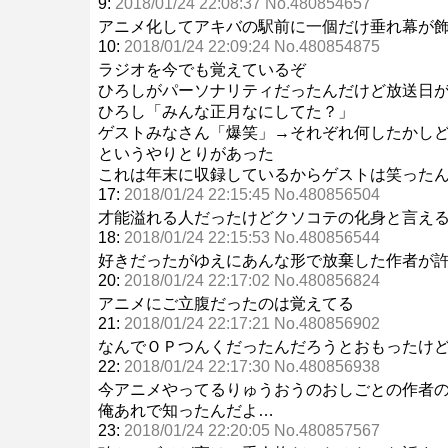
9:
2018/01/24 22:08:37 No.480854657
アニメ化してアキバの駅前に一個だけ垂れ幕が
10:
2018/01/24 22:09:24 No.480854875
ラジオを今でも覚えているぞ
ひろしがパーソナリティだったんだけど放送日が
ひろし「みんな正月なにしてた？」
ゲストみなさん「爆笑」→それぞれ何したかし
というやりとりがあった
これは年末に収録しているからゲストは笑った
17:
2018/01/24 22:15:45 No.480856504
才能溢れる人だったけどクソコテの化身と言え
18:
2018/01/24 22:15:53 No.480856544
好きだったがゆえにあんな形で放棄した作者が
20:
2018/01/24 22:17:02 No.480856824
アニメにご立腹だったのは覚えてる
21:
2018/01/24 22:17:21 No.480856902
なんでＯＰつんくだったんだろうとおもったけ
22:
2018/01/24 22:17:30 No.480856938
今アニメやってるりゅうおうのおしごとの作者
俺あれで知ったんだよ…
23:
2018/01/24 22:20:05 No.480857567