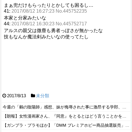
まぁ兜だけもらったりとかしても困るし…
41:
2017/08/12 16:27:23 No.445752235
本家と分家みたいな
44:
2017/08/12 16:30:23 No.445752717
アルスの親父は微塵も勇者っぽさが無かったな
技もなんか魔法剣みたいなの使ってたし
2017/8/13
未分類
今週の「鵺の陰陽師」感想、妹が侮辱された事に激昂する学郎、また腕が吹っ飛んでしまう…【157話】
【朗報】女性漫画家さん、『同意』をとるとはどう言うことかを解説www
【ガンプラ・プラモほか】「DMM プレミアホビー商品抽選販売」【本日開始！】