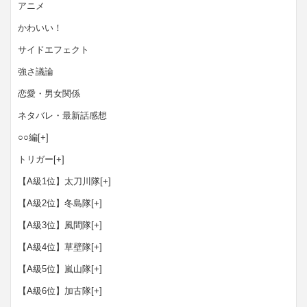
アニメ
かわいい！
サイドエフェクト
強さ議論
恋愛・男女関係
ネタバレ・最新話感想
○○編
[+]
トリガー
[+]
【A級1位】太刀川隊
[+]
【A級2位】冬島隊
[+]
【A級3位】風間隊
[+]
【A級4位】草壁隊
[+]
【A級5位】嵐山隊
[+]
【A級6位】加古隊
[+]