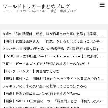
ワールドトリガーまとめブログ
ワールドトリガーのネタバレ・感想・考察ブログ
今週の「鵺の陰陽師」感想、妹が侮辱された事に激昂する学郎、また腕が吹っ飛んでしまう…【157話】
【朗報】女性漫画家さん、『同意』をとるとはどう言うことかを解説www
クレバテスⅡ-魔獣の王と偽りの勇者伝承- 第4話 感想：敵を探すよりトアの書を餌に誘き出す作戦！
【R-18】真・女神転生 Road to the Transcendence【二次創作】 第２０話
正直ザ・ビートルズって過大評価されすぎじゃねないか？
【ハンターハンター】再登場するかな
【悲報】車検さん、明日8月1日からヘッドライトの黄ばみで通らなくなる模様…
フィギュアの出来の良い悪いの基準ってどこで決まるの
【画像】最近の高級ミニバンの顔キモすぎだろwww
【画像】NARUTO三大謎の一つ、「羅生門」とは一体何だったのか！？