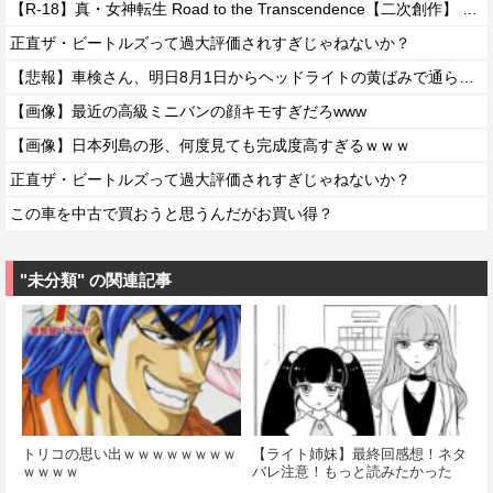
【R-18】真・女神転生 Road to the Transcendence【二次創作】 第２０話
正直ザ・ビートルズって過大評価されすぎじゃねないか？
【悲報】車検さん、明日8月1日からヘッドライトの黄ばみで通らなくなる模様…
【画像】最近の高級ミニバンの顔キモすぎだろwww
【画像】日本列島の形、何度見ても完成度高すぎるｗｗｗ
正直ザ・ビートルズって過大評価されすぎじゃねないか？
この車を中古で買おうと思うんだがお買い得？
"未分類" の関連記事
トリコの思い出ｗｗｗｗｗｗｗｗ
【ライト姉妹】最終回感想！ネタ
ｗｗｗｗ
バレ注意！もっと読みたかった