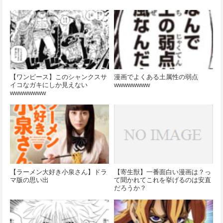
【ワンピース】このシャンクスサ
漫画でよくある土属性の弱点
イコなガキにしか見えない
wwwwwwww
wwwwwwww
【ラーメン大好き小泉さん】ドラ
【寄生獣】一番面白い漫画は？っ
マ版の思い出
て聞かれてこれを挙げるのは安直
だろうか？