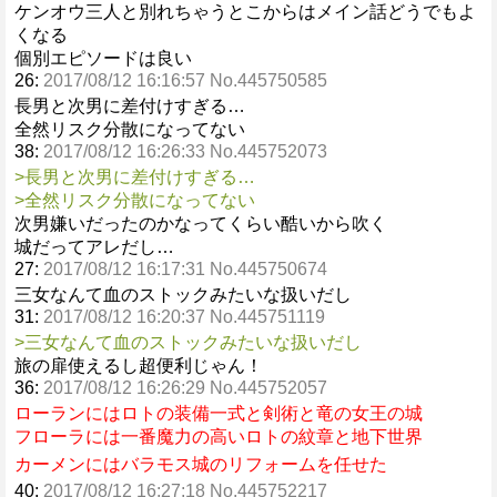
ケンオウ三人と別れちゃうとこからはメイン話どうでもよ
くなる
個別エピソードは良い
26:
2017/08/12 16:16:57 No.445750585
長男と次男に差付けすぎる…
全然リスク分散になってない
38:
2017/08/12 16:26:33 No.445752073
>長男と次男に差付けすぎる…
>全然リスク分散になってない
次男嫌いだったのかなってくらい酷いから吹く
城だってアレだし…
27:
2017/08/12 16:17:31 No.445750674
三女なんて血のストックみたいな扱いだし
31:
2017/08/12 16:20:37 No.445751119
>三女なんて血のストックみたいな扱いだし
旅の扉使えるし超便利じゃん！
36:
2017/08/12 16:26:29 No.445752057
ローランにはロトの装備一式と剣術と竜の女王の城
フローラには一番魔力の高いロトの紋章と地下世界
カーメンにはバラモス城のリフォームを任せた
40:
2017/08/12 16:27:18 No.445752217