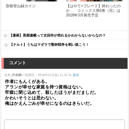
壺槌登山録カイジ
【はやて×ブレード】終わったの
か… コミックス第6巻（完）は
2018年3月発売予定
【漫画】長期連載って次回作が売れるかわからないからなの？
【ナルト】うちはマダラで聖杯戦争を戦い抜こう！
コメント
名前:
作者嫌い
投稿日：2018/10/12(金) 11:41:31
返信
作者にもんくがある。
アランが幸せな家庭を持つ資格はない。
牢獄に閉じ込めて、殺したほうがまだましだ。
かわいそうとは思わない。
俺はかえんごみが幸せになるのはきらいだ。