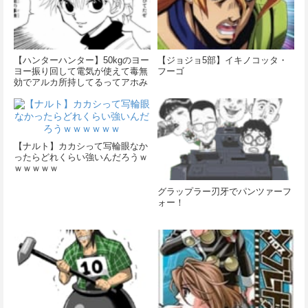
【ハンターハンター】50kgのヨー
【ジョジョ5部】イキノコッタ・
ヨー振り回して電気が使えて毒無
フーゴ
効でアルカ所持してるってアホみ
たいに強いよね
【ナルト】カカシって写輪眼なか
ったらどれくらい強いんだろうｗ
ｗｗｗｗｗ
グラップラー刃牙でパンツァーフ
ォー！