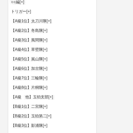
○○編
[+]
トリガー
[+]
【A級1位】太刀川隊
[+]
【A級2位】冬島隊
[+]
【A級3位】風間隊
[+]
【A級4位】草壁隊
[+]
【A級5位】嵐山隊
[+]
【A級6位】加古隊
[+]
【A級7位】三輪隊
[+]
【A級8位】片桐隊
[+]
【A級 他】玉狛支部
[+]
【B級1位】二宮隊
[+]
【B級2位】玉狛第二
[+]
【B級3位】影浦隊
[+]