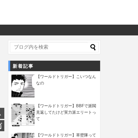
新着記事
【ワールドトリガー】こいつなん
なの
【ワールドトリガー】BBFで派閥
見返してたけど実力派エリートっ
て
【ワールドトリガー】草壁隊って