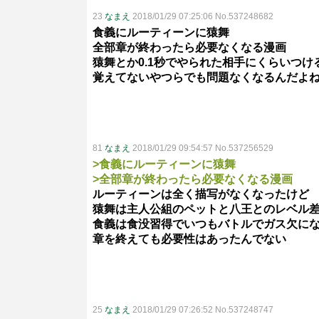
23
なまえ
2018/01/29 07:25:06 No.537248682
食義にルーティーンに猿舞
全部章が終わったら必要なくなる漫画
猿舞とか0.1秒でやられた相手にくらいつけ
覚えてないやつらでも問題なくなるんだよ
81
なまえ
2018/01/29 09:54:57 No.537256529
>食義にルーティーンに猿舞
>全部章が終わったら必要なくなる漫画
ルーティーンは全く描写がなくなったけど
猿舞は主人公組のペットと八王とのレベル
食義は食没習得でいつもバトルでガス欠に
章を終えても必要性はあったんでない
25
なまえ
2018/01/29 07:26:52 No.537248747