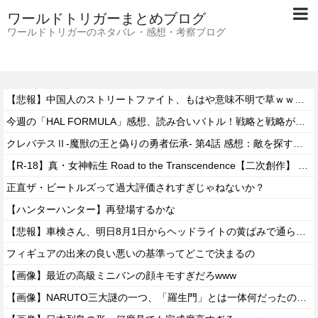
ワールドトリガーまとめブログ
ワールドトリガーのネタバレ・感想・考察ブログ
【悲報】中国人のストリートファイト、もはや意味不明で草ｗｗｗｗ
今週の「HAL FORMULA」感想、読み合いバトル！戦略と戦略がぶつかる駆け引き突入へ！【9話】
クレバテスⅡ-魔獣の王と偽りの勇者伝承- 第4話 感想：敵を探すよりトアの書を餌に誘き出す作戦！
【R-18】真・女神転生 Road to the Transcendence【二次創作】 第２０話
正直ザ・ビートルズって過大評価されすぎじゃねないか？
【ハンターハンター】再登場するかな
【悲報】車検さん、明日8月1日からヘッドライトの黄ばみで通らなくなる模様…
フィギュアの出来の良い悪いの基準ってどこで決まるの
【画像】最近の高級ミニバンの顔キモすぎだろwww
【画像】NARUTO三大謎の一つ、「羅生門」とは一体何だったのか！？