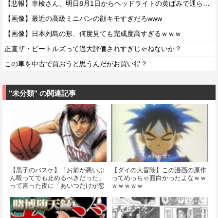
【悲報】車検さん、明日8月1日からヘッドライトの黄ばみで通らなくなる模様…
【画像】最近の高級ミニバンの顔キモすぎだろwww
【画像】日本列島の形、何度見ても完成度高すぎるｗｗｗ
正直ザ・ビートルズって過大評価されすぎじゃねないか？
この車を中古で買おうと思うんだがお買い得？
"未分類" の関連記事
【黒子のバスケ】「お前が悪いぶ
【ダイの大冒険】この漫画の原作
ん殴ってでも止めるべきだった」
ってめっちゃ面白かったよなｗｗ
って言った夜に「あいつだけが悪
ｗｗｗｗｗ
いはずがない殴っても何も変わら
なかったかもしれない…」って悩
む淡いさんのそういう所がいいよ
ね