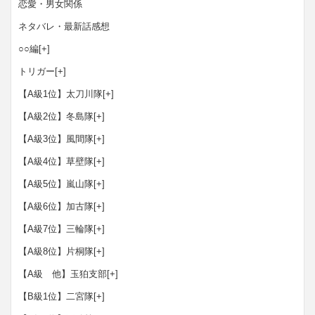
恋愛・男女関係
ネタバレ・最新話感想
○○編
[+]
トリガー
[+]
【A級1位】太刀川隊
[+]
【A級2位】冬島隊
[+]
【A級3位】風間隊
[+]
【A級4位】草壁隊
[+]
【A級5位】嵐山隊
[+]
【A級6位】加古隊
[+]
【A級7位】三輪隊
[+]
【A級8位】片桐隊
[+]
【A級 他】玉狛支部
[+]
【B級1位】二宮隊
[+]