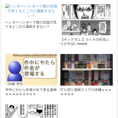
ハンターハンターで後の念能力見
てるとこの人脳筋すぎない？
【キングダム 】カイネの狂信ぶ
りがやばいwwww
作中にやたら作者が出て来る漫画
打ち切り漫画マニアの本棚ｗｗｗ
ｗｗｗｗｗｗｗｗｗ
ｗｗｗｗ