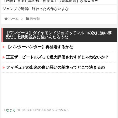
【画像】日本列島の形、何度見ても完成度高すぎるｗｗｗ
ジャンプで綺麗に終わった名作ないよな
ホーム
未分類
【ワンピース】ダイヤモンドジョズってマルコの次に強い隊
長だし七武海並みに強いんだろうな
【ハンターハンター】再登場するかな
正直ザ・ビートルズって過大評価されすぎじゃねないか？
フィギュアの出来の良い悪いの基準ってどこで決まるの
1
なまえ
2018/01/31 08:06:06 No.537595325