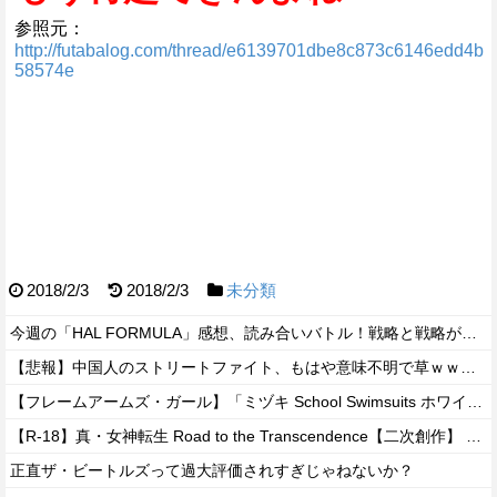
参照元：
http://futabalog.com/thread/e6139701dbe8c873c6146edd4b
58574e
2018/2/3
2018/2/3
未分類
今週の「HAL FORMULA」感想、読み合いバトル！戦略と戦略がぶつかる駆け引き突入へ！【9話】
【悲報】中国人のストリートファイト、もはや意味不明で草ｗｗｗｗ
【フレームアームズ・ガール】「ミヅキ School Swimsuits ホワイトVer.」プラモデル【Amazon予定地追加】
【R-18】真・女神転生 Road to the Transcendence【二次創作】 第２０話
正直ザ・ビートルズって過大評価されすぎじゃねないか？