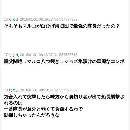
13
なまえ
2018/01/31 08:39:13 No.537597339
そもそもマルコが白ひげ海賊団で最強の隊長だったの？
17
なまえ
2018/01/31 08:43:37 No.537597615
親父悶絶→マルコ八つ裂き→ジョズ氷漬けの華麗なコンボ
18
なまえ
2018/01/31 08:43:54 No.537597632
気合入れて突撃したら味方から裏切り者が出て船長襲撃さ
れるのは
一番隊長が意外と弱くて負傷するわで
動揺しちゃったんだろうな