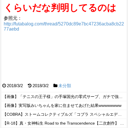
くらいだな判明してるのは
参照元：
http://futabalog.com/thread/5270dc89e7bc47236acba8cb22
77aebd
2018/3/2
2018/3/2
未分類
【画像】「テニスの王子様」の手塚国光の零式サーブ、ガチで強すぎるｗｗｗｗ
【画像】実写版みいちゃんを家に住ませてあげた結果wwwwwwww
【COBRA】ストームコレクティブルズ「コブラ スペシャルエディション」アクションフィギュア【予約開始】
【R-18】真・女神転生 Road to the Transcendence【二次創作】 第２０話