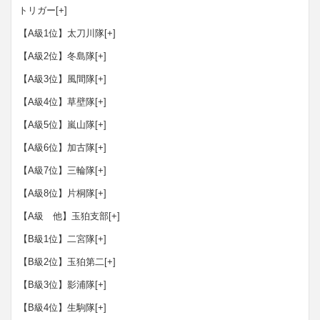
トリガー
[+]
【A級1位】太刀川隊
[+]
【A級2位】冬島隊
[+]
【A級3位】風間隊
[+]
【A級4位】草壁隊
[+]
【A級5位】嵐山隊
[+]
【A級6位】加古隊
[+]
【A級7位】三輪隊
[+]
【A級8位】片桐隊
[+]
【A級 他】玉狛支部
[+]
【B級1位】二宮隊
[+]
【B級2位】玉狛第二
[+]
【B級3位】影浦隊
[+]
【B級4位】生駒隊
[+]