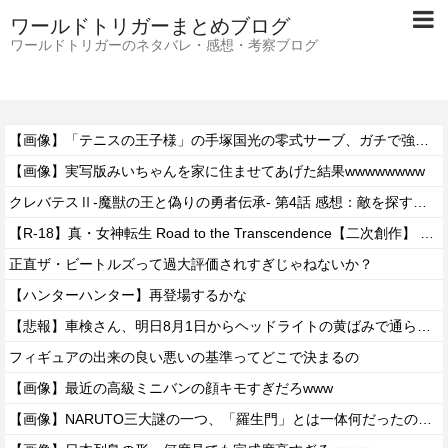
ワールドトリガーまとめブログ
ワールドトリガーのネタバレ・感想・考察ブログ
【画像】「テニスの王子様」の手塚国光の零式サーブ、ガチで強すぎるｗｗｗｗ
【画像】実写版みいちゃんを家に住ませてあげた結果wwwwwwww
クレバテスⅡ-魔獣の王と偽りの勇者伝承- 第4話 感想：敵を探すよりトアの書を餌に誘き出す作戦！
【R-18】真・女神転生 Road to the Transcendence【二次創作】 第２０話
正直ザ・ビートルズって過大評価されすぎじゃねないか？
【ハンターハンター】再登場するかな
【悲報】車検さん、明日8月1日からヘッドライトの黄ばみで通らなくなる模様…
フィギュアの出来の良い悪いの基準ってどこで決まるの
【画像】最近の高級ミニバンの顔キモすぎだろwww
【画像】NARUTO三大謎の一つ、「羅生門」とは一体何だったのか！？