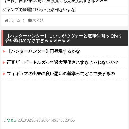
【画像】日本列島の形、何度見ても完成度高すぎるｗｗｗ
ジャンプで綺麗に終わった名作ないよな
ホーム
未分類
【ハンターハンター】こいつがウヴォーと喧嘩仲間って釣り
合い取れてなさすぎｗｗｗｗｗｗ
【ハンターハンター】再登場するかな
正直ザ・ビートルズって過大評価されすぎじゃねないか？
フィギュアの出来の良い悪いの基準ってどこで決まるの
1
なまえ
2018/02/28 20:20:04 No.543128465