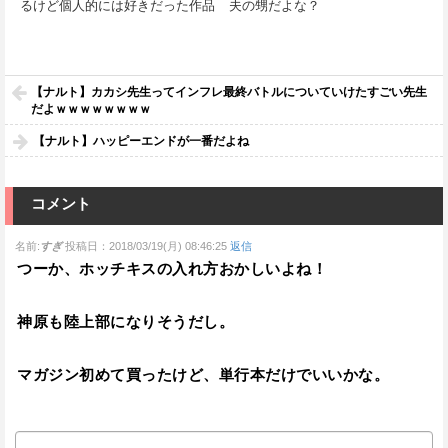
るけど個人的には好きだった作品
夫の甥だよな？
【ナルト】カカシ先生ってインフレ最終バトルについていけたすごい先生
だよｗｗｗｗｗｗｗｗ
【ナルト】ハッピーエンドが一番だよね
コメント
名前:
すぎ
投稿日：2018/03/19(月) 08:46:25
返信
つーか、ホッチキスの入れ方おかしいよね！
神原も陸上部になりそうだし。
マガジン初めて買ったけど、単行本だけでいいかな。