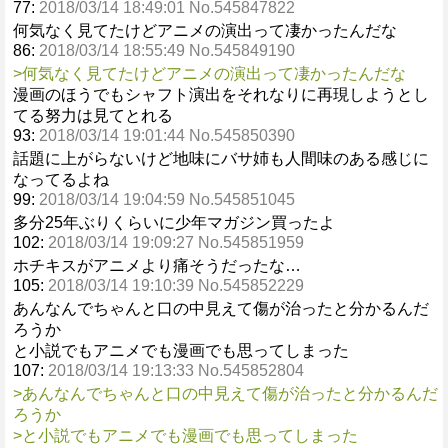
77:
2018/03/14 18:49:01 No.545847822
何気なく見てたけどアニメの演出って凄かったんだな
86:
2018/03/14 18:55:49 No.545849190
>何気なく見てたけどアニメの演出って凄かったんだな
漫画のほうでもシャフト演出をそれなりに再現しようとし
てる努力は見てとれる
93:
2018/03/14 19:01:44 No.545850390
話題に上がらないけど地味にバサ姉も人間味のある感じに
なってるよね
99:
2018/03/14 19:04:59 No.545851045
多分25年ぶりくらいに少年マガジン買ったよ
102:
2018/03/14 19:09:27 No.545851959
ホチキスがアニメより痛そうだったな…
105:
2018/03/14 19:10:39 No.545852229
あんなんでちゃんと口の中見えて傷が治ったと分かるんだ
ろうか
と小説でもアニメでも漫画でも思ってしまった
107:
2018/03/14 19:13:33 No.545852804
>あんなんでちゃんと口の中見えて傷が治ったと分かるんだ
ろうか
>と小説でもアニメでも漫画でも思ってしまった