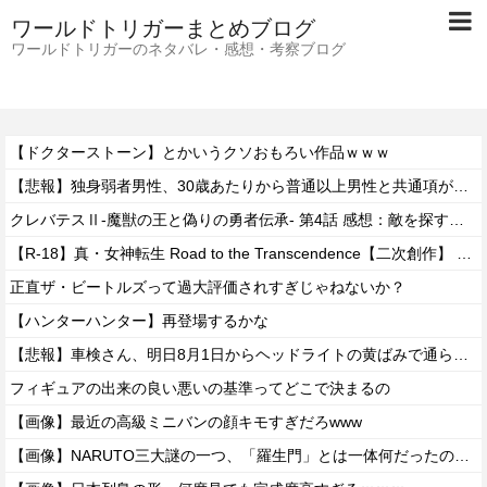
ワールドトリガーまとめブログ
ワールドトリガーのネタバレ・感想・考察ブログ
【ドクターストーン】とかいうクソおもろい作品ｗｗｗ
【悲報】独身弱者男性、30歳あたりから普通以上男性と共通項がなくなり会話が成り立たないｗｗｗｗ
クレバテスⅡ-魔獣の王と偽りの勇者伝承- 第4話 感想：敵を探すよりトアの書を餌に誘き出す作戦！
【R-18】真・女神転生 Road to the Transcendence【二次創作】 第２０話
正直ザ・ビートルズって過大評価されすぎじゃねないか？
【ハンターハンター】再登場するかな
【悲報】車検さん、明日8月1日からヘッドライトの黄ばみで通らなくなる模様…
フィギュアの出来の良い悪いの基準ってどこで決まるの
【画像】最近の高級ミニバンの顔キモすぎだろwww
【画像】NARUTO三大謎の一つ、「羅生門」とは一体何だったのか！？