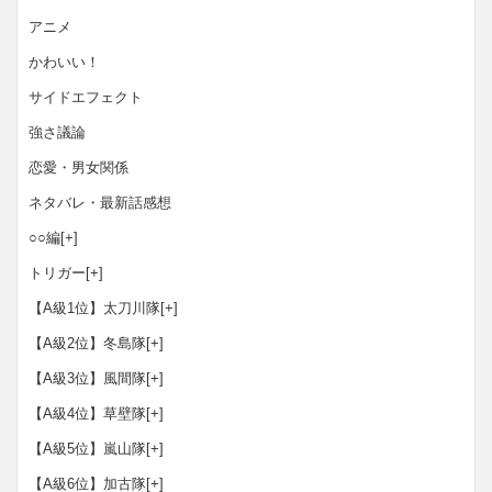
アニメ
かわいい！
サイドエフェクト
強さ議論
恋愛・男女関係
ネタバレ・最新話感想
○○編
[+]
トリガー
[+]
【A級1位】太刀川隊
[+]
【A級2位】冬島隊
[+]
【A級3位】風間隊
[+]
【A級4位】草壁隊
[+]
【A級5位】嵐山隊
[+]
【A級6位】加古隊
[+]