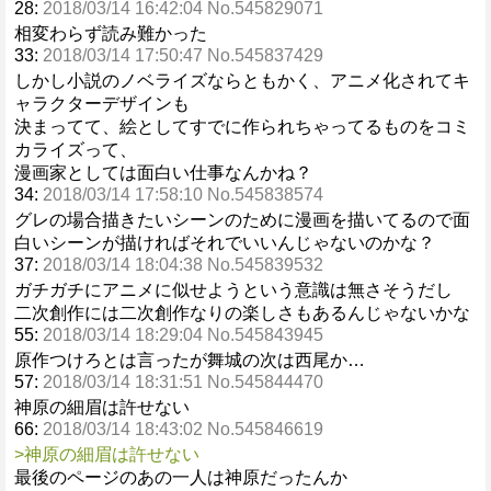
28:
2018/03/14 16:42:04 No.545829071
相変わらず読み難かった
33:
2018/03/14 17:50:47 No.545837429
しかし小説のノベライズならともかく、アニメ化されてキ
ャラクターデザインも
決まってて、絵としてすでに作られちゃってるものをコミ
カライズって、
漫画家としては面白い仕事なんかね？
34:
2018/03/14 17:58:10 No.545838574
グレの場合描きたいシーンのために漫画を描いてるので面
白いシーンが描ければそれでいいんじゃないのかな？
37:
2018/03/14 18:04:38 No.545839532
ガチガチにアニメに似せようという意識は無さそうだし
二次創作には二次創作なりの楽しさもあるんじゃないかな
55:
2018/03/14 18:29:04 No.545843945
原作つけろとは言ったが舞城の次は西尾か…
57:
2018/03/14 18:31:51 No.545844470
神原の細眉は許せない
66:
2018/03/14 18:43:02 No.545846619
>神原の細眉は許せない
最後のページのあの一人は神原だったんか