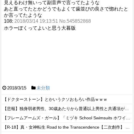
見えるわけ無いって副音声で言ってたような
あと直ってたとかどうでもよくて歯並びの良さで惚れたと
か言ってたような
108:
2018/03/14 19:13:51 No.545852868
ホラーぽくってよいと思う大暮版
2018/3/15
未分類
【ドクターストーン】とかいうクソおもろい作品ｗｗｗ
【悲報】独身弱者男性、30歳あたりから普通以上男性と共通項がなくなり会話が成り立たないｗｗｗｗ
【フレームアームズ・ガール】「ミヅキ School Swimsuits ホワイトVer.」プラモデル【明日予約開始】
【R-18】真・女神転生 Road to the Transcendence【二次創作】 第２０話