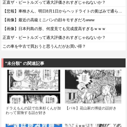
正直ザ・ビートルズって過大評価されすぎじゃねないか？
【悲報】車検さん、明日8月1日からヘッドライトの黄ばみで通らなくなる模様…
【画像】最近の高級ミニバンの顔キモすぎだろwww
【画像】日本列島の形、何度見ても完成度高すぎるｗｗｗ
正直ザ・ビートルズって過大評価されすぎじゃねないか？
この車を中古で買おうと思うんだがお買い得？
"未分類" の関連記事
ドラえもんの話で出来杉くんが加
【バキ】花山家の博徒の話好き
わって冒険する話が好き