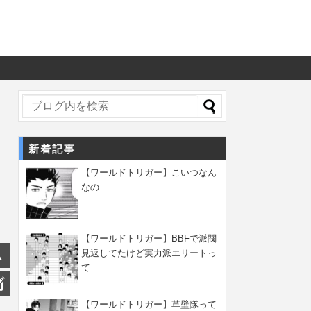
新着記事
【ワールドトリガー】こいつなん
なの
【ワールドトリガー】BBFで派閥
見返してたけど実力派エリートっ
て
【ワールドトリガー】草壁隊って