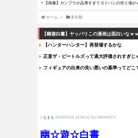
ホーム
未分類
【幽遊白書】ヤッパリこの漫画は面白いなｗ
【ハンターハンター】再登場するかな
正直ザ・ビートルズって過大評価されすぎじ
フィギュアの出来の良い悪いの基準ってどこ
1
なまえ
2018/03/19 18:08:31 No.546840074
幽☆遊☆白書