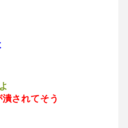
よ
よ
が潰されてそう