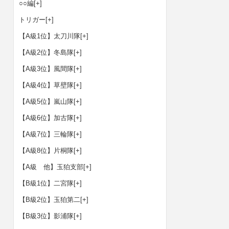
○○編
[+]
トリガー
[+]
【A級1位】太刀川隊
[+]
【A級2位】冬島隊
[+]
【A級3位】風間隊
[+]
【A級4位】草壁隊
[+]
【A級5位】嵐山隊
[+]
【A級6位】加古隊
[+]
【A級7位】三輪隊
[+]
【A級8位】片桐隊
[+]
【A級 他】玉狛支部
[+]
【B級1位】二宮隊
[+]
【B級2位】玉狛第二
[+]
【B級3位】影浦隊
[+]