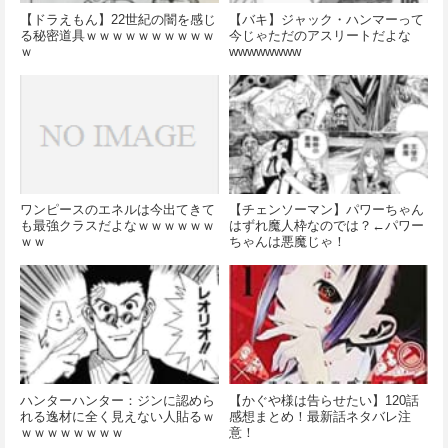
【ドラえもん】22世紀の闇を感じ
【バキ】ジャック・ハンマーって
る秘密道具ｗｗｗｗｗｗｗｗｗｗ
今じゃただのアスリートだよな
ｗ
wwwwwwww
ワンピースのエネルは今出てきて
【チェンソーマン】パワーちゃん
も最強クラスだよなｗｗｗｗｗｗ
はずれ魔人枠なのでは？←パワー
ｗｗ
ちゃんは悪魔じゃ！
ハンターハンター：ジンに認めら
【かぐや様は告らせたい】120話
れる逸材に全く見えない人貼るｗ
感想まとめ！最新話ネタバレ注
ｗｗｗｗｗｗｗｗ
意！