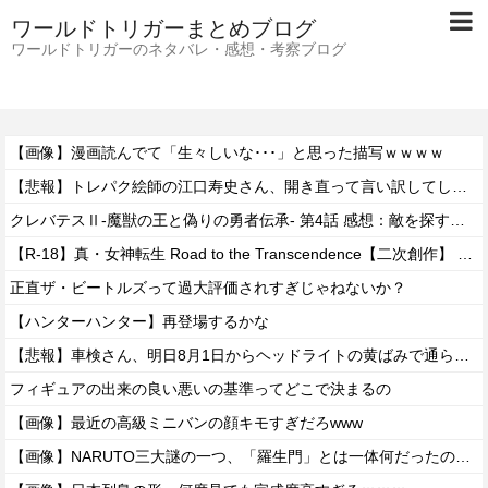
ワールドトリガーまとめブログ
ワールドトリガーのネタバレ・感想・考察ブログ
【画像】漫画読んでて「生々しいな･･･」と思った描写ｗｗｗｗ
【悲報】トレパク絵師の江口寿史さん、開き直って言い訳してしまう。全く反省してないと話題に
クレバテスⅡ-魔獣の王と偽りの勇者伝承- 第4話 感想：敵を探すよりトアの書を餌に誘き出す作戦！
【R-18】真・女神転生 Road to the Transcendence【二次創作】 第２０話
正直ザ・ビートルズって過大評価されすぎじゃねないか？
【ハンターハンター】再登場するかな
【悲報】車検さん、明日8月1日からヘッドライトの黄ばみで通らなくなる模様…
フィギュアの出来の良い悪いの基準ってどこで決まるの
【画像】最近の高級ミニバンの顔キモすぎだろwww
【画像】NARUTO三大謎の一つ、「羅生門」とは一体何だったのか！？