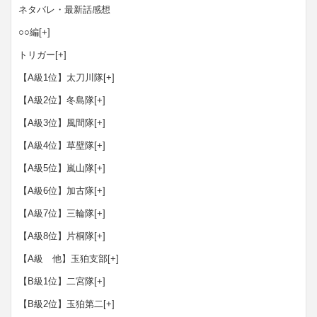
ネタバレ・最新話感想
○○編
[+]
トリガー
[+]
【A級1位】太刀川隊
[+]
【A級2位】冬島隊
[+]
【A級3位】風間隊
[+]
【A級4位】草壁隊
[+]
【A級5位】嵐山隊
[+]
【A級6位】加古隊
[+]
【A級7位】三輪隊
[+]
【A級8位】片桐隊
[+]
【A級 他】玉狛支部
[+]
【B級1位】二宮隊
[+]
【B級2位】玉狛第二
[+]