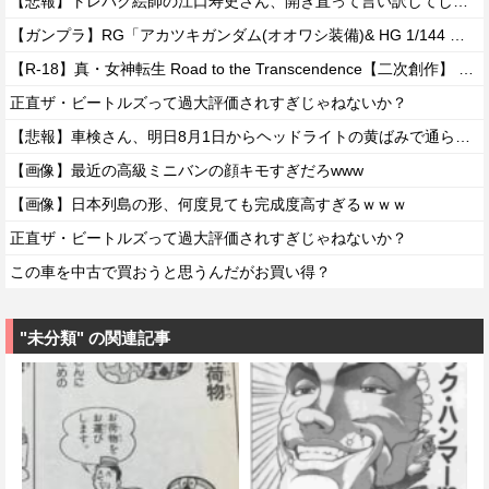
【悲報】トレパク絵師の江口寿史さん、開き直って言い訳してしまう。全く反省してないと話題に
【ガンプラ】RG「アカツキガンダム(オオワシ装備)& HG 1/144 ゼウスシルエット + カスタムジョイントパーツセット」【ガンダムベース限定で明日発売・公式レビュー記事公開】
【R-18】真・女神転生 Road to the Transcendence【二次創作】 第２０話
正直ザ・ビートルズって過大評価されすぎじゃねないか？
【悲報】車検さん、明日8月1日からヘッドライトの黄ばみで通らなくなる模様…
【画像】最近の高級ミニバンの顔キモすぎだろwww
【画像】日本列島の形、何度見ても完成度高すぎるｗｗｗ
正直ザ・ビートルズって過大評価されすぎじゃねないか？
この車を中古で買おうと思うんだがお買い得？
"未分類" の関連記事