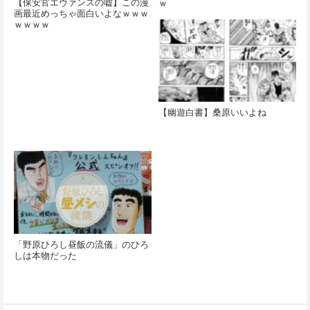
【保安官エヴァンスの嘘】この漫
ｗ
画最近めっちゃ面白いよなｗｗｗ
ｗｗｗｗ
【幽遊白書】桑原いいよね
「野原ひろし昼飯の流儀」のひろ
しは本物だった