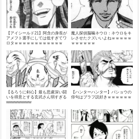
【アイシールド21】阿含の身長が
魔人探偵脳噛ネウロ：ネウロをキ
アメフト選手にしては低すぎてワ
レさせたクズいいよねｗｗｗｗｗ
ロタｗｗｗｗｗｗｗｗｗｗｗｗ
ｗｗｗｗｗｗ
【るろうに剣心】最も思慮深い闘
【ハンターハンター】バショウの
いを得意とする玄武さん弱すぎる
俳句はブラフ説好きｗｗｗｗｗｗ
wwwwwwwww