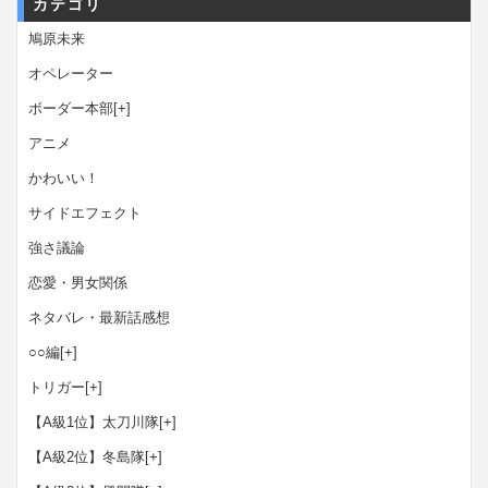
カテゴリ
鳩原未来
オペレーター
ボーダー本部
[+]
アニメ
かわいい！
サイドエフェクト
強さ議論
恋愛・男女関係
ネタバレ・最新話感想
○○編
[+]
トリガー
[+]
【A級1位】太刀川隊
[+]
【A級2位】冬島隊
[+]