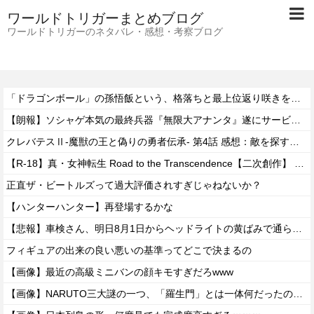
ワールドトリガーまとめブログ
ワールドトリガーのネタバレ・感想・考察ブログ
「ドラゴンボール」の孫悟飯という、格落ちと最上位返り咲きを繰り返すお兄ちゃん・・・
【朗報】ソシャゲ本気の最終兵器『無限大アナンタ』遂にサービス開始へwwww
クレバテスⅡ-魔獣の王と偽りの勇者伝承- 第4話 感想：敵を探すよりトアの書を餌に誘き出す作戦！
【R-18】真・女神転生 Road to the Transcendence【二次創作】 第２０話
正直ザ・ビートルズって過大評価されすぎじゃねないか？
【ハンターハンター】再登場するかな
【悲報】車検さん、明日8月1日からヘッドライトの黄ばみで通らなくなる模様…
フィギュアの出来の良い悪いの基準ってどこで決まるの
【画像】最近の高級ミニバンの顔キモすぎだろwww
【画像】NARUTO三大謎の一つ、「羅生門」とは一体何だったのか！？