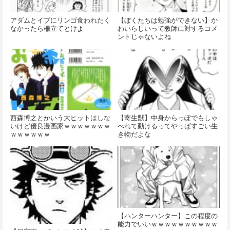
アダムとイブにリンゴ食われたく
【ぼくたちは勉強ができない】か
なかったら柵立てとけよ
わいらしいって教師に対するコメ
ントじゃないよね
西森博之とかいう大ヒットはしな
【寄生獣】中身からっぽでもしゃ
いけど優良漫画家ｗｗｗｗｗｗｗ
べれて動けるってやっぱすごい生
ｗｗｗｗｗｗ
き物だよな
【ハンターハンター】この程度の
能力でいいｗｗｗｗｗｗｗｗｗｗ