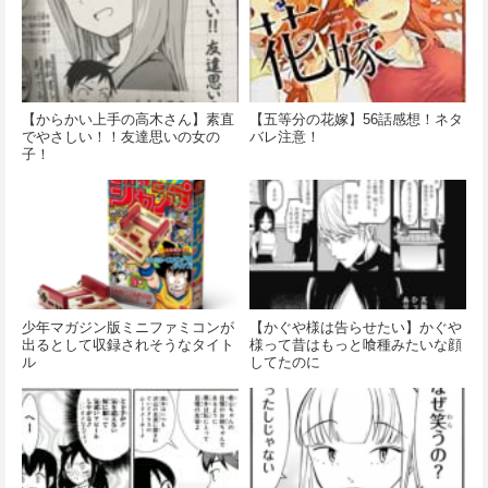
【からかい上手の高木さん】素直
【五等分の花嫁】56話感想！ネタ
でやさしい！！友達思いの女の
バレ注意！
子！
少年マガジン版ミニファミコンが
【かぐや様は告らせたい】かぐや
出るとして収録されそうなタイト
様って昔はもっと喰種みたいな顔
ル
してたのに