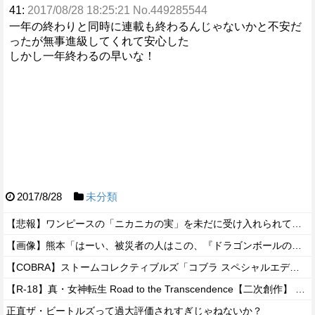
41:
2017/08/28 18:25:21 No.449285544
一年の終わりと同時に連載も終わるんじゃないかと不安だ
ったが無事進級してくれて安心した
しかし一年終わるの早いな！
2017/8/28
未分類
【悲報】ワンピースの「ニカニカの実」を未だに受け入れられてない奴ｗｗｗｗｗ
【画像】熊本「はーい、被災者の人はこの、『ドラゴンボールの家』みたいな奴の中で過ごしてねー」
【COBRA】ストームコレクティブルズ「コブラ スペシャルエディション」アクションフィギュア【予約開始】
【R-18】真・女神転生 Road to the Transcendence【二次創作】 第２０話
正直ザ・ビートルズって過大評価されすぎじゃねないか？