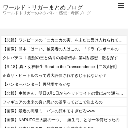
ワールドトリガーまとめブログ
ワールドトリガーのネタバレ・感想・考察ブログ
【悲報】ワンピースの「ニカニカの実」を未だに受け入れられてない奴ｗｗｗｗｗ
【画像】熊本「はーい、被災者の人はこの、『ドラゴンボールの家』みたいな奴の中で過ごしてねー」
クレバテスⅡ-魔獣の王と偽りの勇者伝承- 第4話 感想：敵を探すよりトアの書を餌に誘き出す作戦！
【R-18】真・女神転生 Road to the Transcendence【二次創作】 第２０話
正直ザ・ビートルズって過大評価されすぎじゃねないか？
【ハンターハンター】再登場するかな
【悲報】車検さん、明日8月1日からヘッドライトの黄ばみで通らなくなる模様…
フィギュアの出来の良い悪いの基準ってどこで決まるの
【画像】最近の高級ミニバンの顔キモすぎだろwww
【画像】NARUTO三大謎の一つ、「羅生門」とは一体何だったのか！？