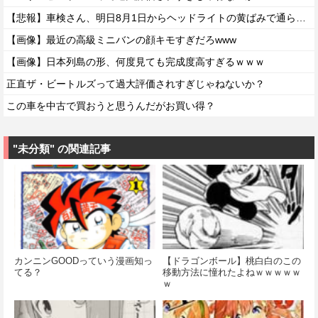
【悲報】車検さん、明日8月1日からヘッドライトの黄ばみで通らなくなる模様…
【画像】最近の高級ミニバンの顔キモすぎだろwww
【画像】日本列島の形、何度見ても完成度高すぎるｗｗｗ
正直ザ・ビートルズって過大評価されすぎじゃねないか？
この車を中古で買おうと思うんだがお買い得？
"未分類" の関連記事
カンニンGOODっていう漫画知っ
【ドラゴンボール】桃白白のこの
てる？
移動方法に憧れたよねｗｗｗｗｗ
ｗ