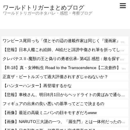
ワールドトリガーまとめブログ
ワールドトリガーのネタバレ・感想・考察ブログ
ワンピース尾田っち「僕とその辺の連載作家は同じく『漫画家』と呼ばれるけど、それが不満で。」
【悲報】日本人艦これ絵師、AI絵だと誹謗中傷され筆を折ってしまう
クレバテスⅡ-魔獣の王と偽りの勇者伝承- 第4話 感想：敵を探すよりトアの書を餌に誘き出す作戦！
【R-18】真・女神転生 Road to the Transcendence【二次創作】 第２０話
正直ザ・ビートルズって過大評価されすぎじゃねないか？
【ハンターハンター】再登場するかな
【悲報】車検さん、明日8月1日からヘッドライトの黄ばみで通らなくなる模様…
フィギュアの出来の良い悪いの基準ってどこで決まるの
【画像】最近の高級ミニバンの顔キモすぎだろwww
【画像】NARUTO三大謎の一つ、「羅生門」とは一体何だったのか！？