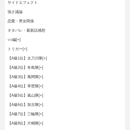
サイドエフェクト
強さ議論
恋愛・男女関係
ネタバレ・最新話感想
○○編
[+]
トリガー
[+]
【A級1位】太刀川隊
[+]
【A級2位】冬島隊
[+]
【A級3位】風間隊
[+]
【A級4位】草壁隊
[+]
【A級5位】嵐山隊
[+]
【A級6位】加古隊
[+]
【A級7位】三輪隊
[+]
【A級8位】片桐隊
[+]