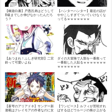
【幽遊白書】戸愚呂弟はどうして
【ハンターハンター】最近の話が
B級までしか伸びなかったんだろ
ややこしすぎてついていけなくな
う？
ってるｗｗｗｗｗｗｗ
【あつまれ！ふしぎ研究部】二宮
ダイの大冒険で人類を一番救って
鈴って可愛いよね
一番殺した人貼るｗｗｗｗｗｗｗ
ｗｗｗｗｗｗｗ
【蒼穹のアリアドネ】サンデー新
【ワンピース】ルフィが苦戦すれ
連載はクレイモアの作者なのに女
ばするほどウルージの株が上がる