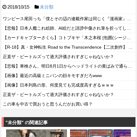
2018/10/15
未分類
ワンピース尾田っち「僕とその辺の連載作家は同じく『漫画家』と呼ばれるけど、それが不満で。」
【悲報】日本人艦これ絵師、AI絵だと誹謗中傷され筆を折ってしまう
【カードキャプターさくら】コトブキヤ「木之本桜 [包囲(シージュ)]コスチュームVer.」フィギュア【彩色原型公開】
【R-18】真・女神転生 Road to the Transcendence【二次創作】 第２０話
正直ザ・ビートルズって過大評価されすぎじゃねないか？
【悲報】車検さん、明日8月1日からヘッドライトの黄ばみで通らなくなる模様…
【画像】最近の高級ミニバンの顔キモすぎだろwww
【画像】日本列島の形、何度見ても完成度高すぎるｗｗｗ
正直ザ・ビートルズって過大評価されすぎじゃねないか？
この車を中古で買おうと思うんだがお買い得？
"未分類" の関連記事