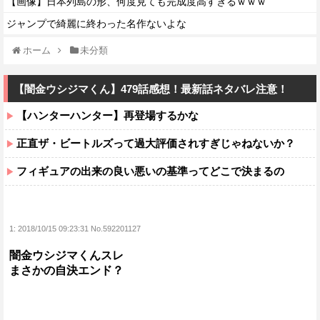
【画像】日本列島の形、何度見ても完成度高すぎるｗｗｗ
ジャンプで綺麗に終わった名作ないよな
ホーム
未分類
【闇金ウシジマくん】479話感想！最新話ネタバレ注意！
【ハンターハンター】再登場するかな
正直ザ・ビートルズって過大評価されすぎじゃねないか？
フィギュアの出来の良い悪いの基準ってどこで決まるの
1:
2018/10/15 09:23:31 No.592201127
闇金ウシジマくんスレ
まさかの自決エンド？