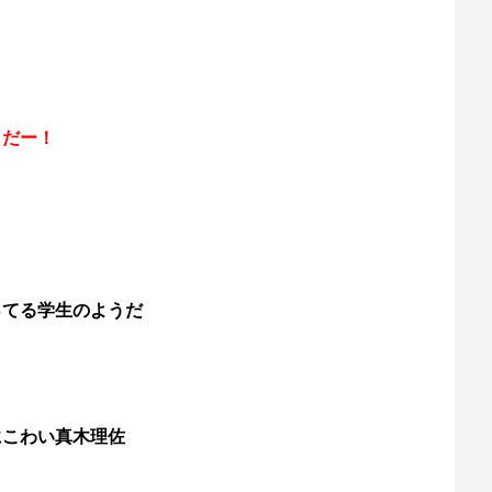
トだー！
ってる学生のようだ
にこわい真木理佐