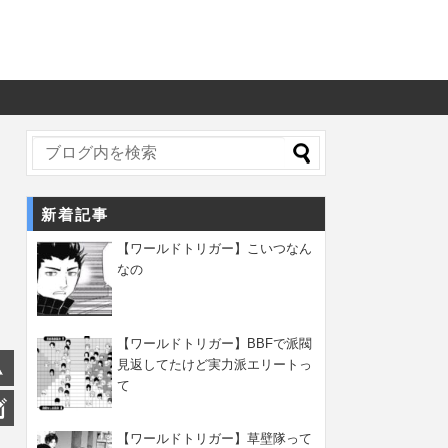
新着記事
【ワールドトリガー】こいつなん
なの
【ワールドトリガー】BBFで派閥
見返してたけど実力派エリートっ
て
【ワールドトリガー】草壁隊って