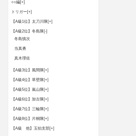
○○編
[+]
トリガー
[+]
【A級1位】太刀川隊
[+]
【A級2位】冬島隊
[-]
冬島慎次
当真勇
真木理佐
【A級3位】風間隊
[+]
【A級4位】草壁隊
[+]
【A級5位】嵐山隊
[+]
【A級6位】加古隊
[+]
【A級7位】三輪隊
[+]
【A級8位】片桐隊
[+]
【A級 他】玉狛支部
[+]