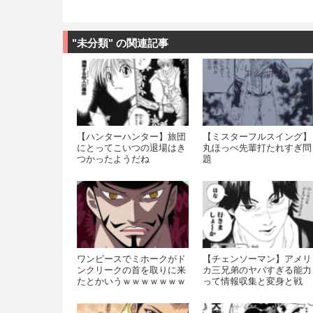
"未分類" の関連記事
【ハンターハンター】旅団
【ミスターフルスイング】
にとってこいつの退場はき
丸ほっぺ先輩打たれすぎ問
つかったようだね
題
ワンピースでミホークがド
【チェンソーマン】アメリ
ンクリークの首を取りに来
カ三兄弟のヤバすぎる能力
たとかいうｗｗｗｗｗｗｗ
って情報収集と変身と戦
闘？？