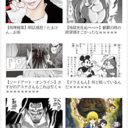
【喧嘩稼業】85話感想！たまけ
【地獄先生ぬ〜べ〜】麒麟の時の
ん…お前
絶望感すごかったなｗｗｗｗｗ
【ソードアート・オンライン】さ
【ドラえもん】何と戦っているん
すがのアスナさんもこれは引くｗ
だｗｗｗｗｗｗ
ｗｗｗｗｗｗｗｗｗ