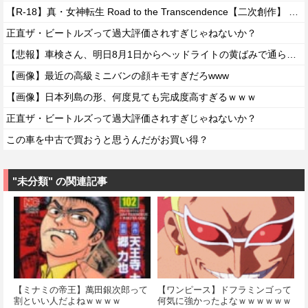
【R-18】真・女神転生 Road to the Transcendence【二次創作】 第２０話
正直ザ・ビートルズって過大評価されすぎじゃねないか？
【悲報】車検さん、明日8月1日からヘッドライトの黄ばみで通らなくなる模様…
【画像】最近の高級ミニバンの顔キモすぎだろwww
【画像】日本列島の形、何度見ても完成度高すぎるｗｗｗ
正直ザ・ビートルズって過大評価されすぎじゃねないか？
この車を中古で買おうと思うんだがお買い得？
"未分類" の関連記事
【ミナミの帝王】萬田銀次郎って
【ワンピース】ドフラミンゴって
割といい人だよねｗｗｗｗ
何気に強かったよなｗｗｗｗｗｗ