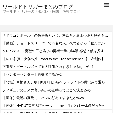
ワールドトリガーまとめブログ
ワールドトリガーのネタバレ・感想・考察ブログ
「ドラゴンボール」の孫悟飯という、格落ちと最上位返り咲きを繰り返すお兄ちゃん・・・
【動画】ショートスリーパーで有名な人、視聴者から「寝た方がいい」と言われブチギレ
クレバテスⅡ-魔獣の王と偽りの勇者伝承- 第4話 感想：敵を探すよりトアの書を餌に誘き出す作戦！
【R-18】真・女神転生 Road to the Transcendence【二次創作】 第２０話
正直ザ・ビートルズって過大評価されすぎじゃねないか？
【ハンターハンター】再登場するかな
【悲報】車検さん、明日8月1日からヘッドライトの黄ばみで通らなくなる模様…
フィギュアの出来の良い悪いの基準ってどこで決まるの
【画像】最近の高級ミニバンの顔キモすぎだろwww
【画像】NARUTO三大謎の一つ、「羅生門」とは一体何だったのか！？