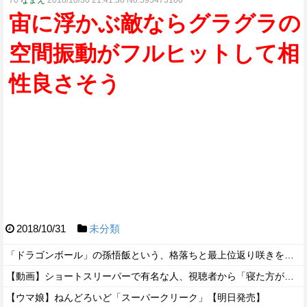
70
なまえ
2018/10/30 21:41:38 No.595473100
宙に浮かぶ敵ならグラグラの
空間振動がフルヒットして相
性良さそう
2018/10/31
未分類
「ドラゴンボール」の孫悟飯という、格落ちと最上位返り咲きを繰り返すお兄ちゃん・・・
【動画】ショートスリーパーで有名な人、視聴者から「寝た方がいい」と言われブチギレ
【ウマ娘】ねんどろいど「スーパークリーク」【明日発売】