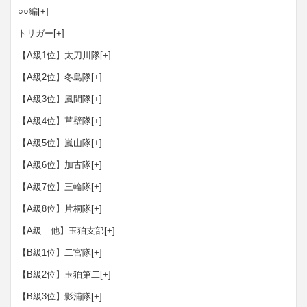
○○編
[+]
トリガー
[+]
【A級1位】太刀川隊
[+]
【A級2位】冬島隊
[+]
【A級3位】風間隊
[+]
【A級4位】草壁隊
[+]
【A級5位】嵐山隊
[+]
【A級6位】加古隊
[+]
【A級7位】三輪隊
[+]
【A級8位】片桐隊
[+]
【A級 他】玉狛支部
[+]
【B級1位】二宮隊
[+]
【B級2位】玉狛第二
[+]
【B級3位】影浦隊
[+]