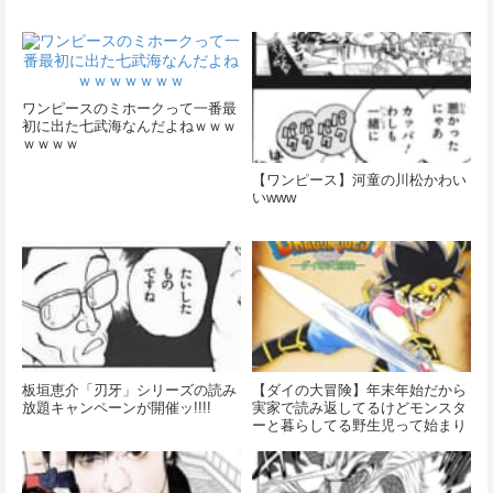
ワンピースのミホークって一番最
初に出た七武海なんだよねｗｗｗ
ｗｗｗｗ
【ワンピース】河童の川松かわい
いwww
板垣恵介「刃牙」シリーズの読み
【ダイの大冒険】年末年始だから
放題キャンペーンが開催ッ!!!!
実家で読み返してるけどモンスタ
ーと暮らしてる野生児って始まり
が子供心くすぐったよね