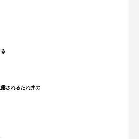
てる
披露されるたれ丼の
る