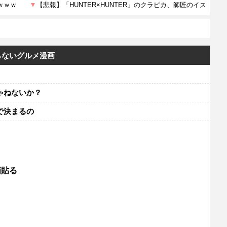
らないグルメ漫画
ゃねないか？
で決まるの
画貼る