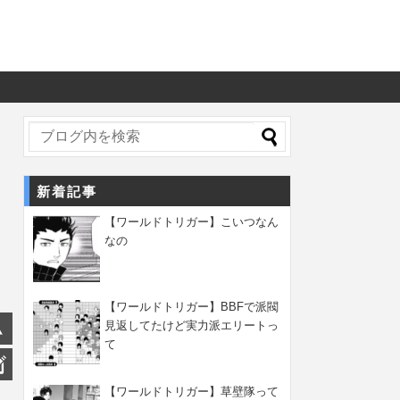
新着記事
【ワールドトリガー】こいつなん
なの
【ワールドトリガー】BBFで派閥
見返してたけど実力派エリートっ
て
【ワールドトリガー】草壁隊って