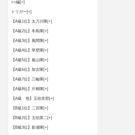
○○編
[+]
トリガー
[+]
【A級1位】太刀川隊
[+]
【A級2位】冬島隊
[+]
【A級3位】風間隊
[+]
【A級4位】草壁隊
[+]
【A級5位】嵐山隊
[+]
【A級6位】加古隊
[+]
【A級7位】三輪隊
[+]
【A級8位】片桐隊
[+]
【A級 他】玉狛支部
[+]
【B級1位】二宮隊
[+]
【B級2位】玉狛第二
[+]
【B級3位】影浦隊
[+]