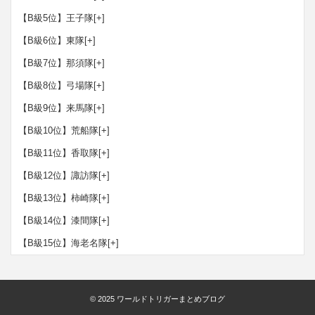
【B級5位】王子隊
[+]
【B級6位】東隊
[+]
【B級7位】那須隊
[+]
【B級8位】弓場隊
[+]
【B級9位】来馬隊
[+]
【B級10位】荒船隊
[+]
【B級11位】香取隊
[+]
【B級12位】諏訪隊
[+]
【B級13位】柿崎隊
[+]
【B級14位】漆間隊
[+]
【B級15位】海老名隊
[+]
© 2025
ワールドトリガーまとめブログ