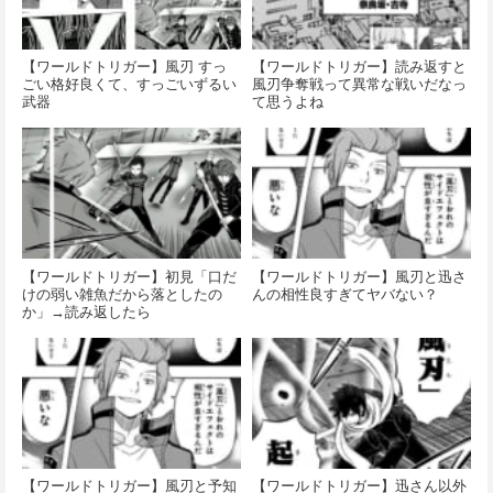
【ワールドトリガー】風刃 すっ
【ワールドトリガー】読み返すと
ごい格好良くて、すっごいずるい
風刃争奪戦って異常な戦いだなっ
武器
て思うよね
【ワールドトリガー】初見「口だ
【ワールドトリガー】風刃と迅さ
けの弱い雑魚だから落としたの
んの相性良すぎてヤバない？
か」→読み返したら
【ワールドトリガー】風刃と予知
【ワールドトリガー】迅さん以外