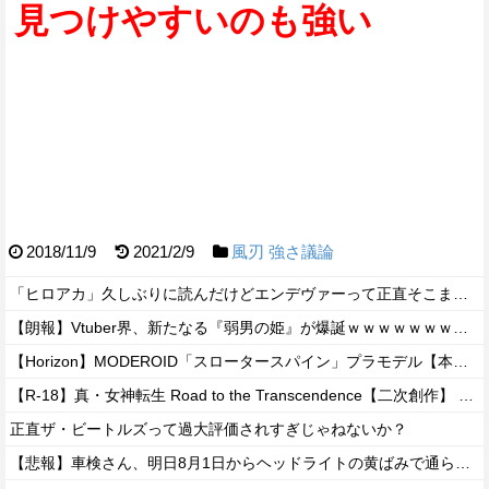
見つけやすいのも強い
2018/11/9
2021/2/9
風刃
強さ議論
「ヒロアカ」久しぶりに読んだけどエンデヴァーって正直そこまで悪いことしたかな
【朗報】Vtuber界、新たなる『弱男の姫』が爆誕ｗｗｗｗｗｗｗｗｗｗｗ
【Horizon】MODEROID「スロータースパイン」プラモデル【本日発売】
【R-18】真・女神転生 Road to the Transcendence【二次創作】 第２０話
正直ザ・ビートルズって過大評価されすぎじゃねないか？
【悲報】車検さん、明日8月1日からヘッドライトの黄ばみで通らなくなる模様…