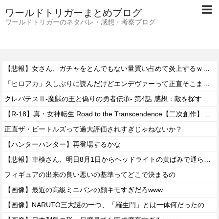
ワールドトリガーまとめブログ
ワールドトリガーのネタバレ・感想・考察ブログ
【悲報】女さん、ガチャをとんでもない量買い占めて炎上するｗｗｗｗ
「ヒロアカ」久しぶりに読んだけどエンデヴァーって正直そこまで悪いことしたかな
クレバテスⅡ-魔獣の王と偽りの勇者伝承- 第4話 感想：敵を探すよりトアの書を餌に誘き出す作戦！
【R-18】真・女神転生 Road to the Transcendence【二次創作】 第２０話
正直ザ・ビートルズって過大評価されすぎじゃねないか？
【ハンターハンター】再登場するかな
【悲報】車検さん、明日8月1日からヘッドライトの黄ばみで通らなくなる模様…
フィギュアの出来の良い悪いの基準ってどこで決まるの
【画像】最近の高級ミニバンの顔キモすぎだろwww
【画像】NARUTO三大謎の一つ、「羅生門」とは一体何だったのか！？