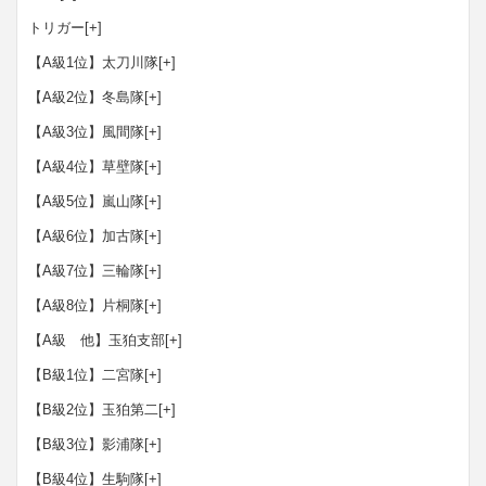
トリガー
[+]
【A級1位】太刀川隊
[+]
【A級2位】冬島隊
[+]
【A級3位】風間隊
[+]
【A級4位】草壁隊
[+]
【A級5位】嵐山隊
[+]
【A級6位】加古隊
[+]
【A級7位】三輪隊
[+]
【A級8位】片桐隊
[+]
【A級 他】玉狛支部
[+]
【B級1位】二宮隊
[+]
【B級2位】玉狛第二
[+]
【B級3位】影浦隊
[+]
【B級4位】生駒隊
[+]