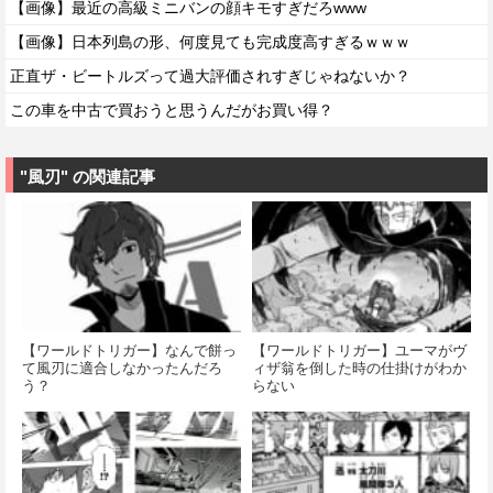
【画像】最近の高級ミニバンの顔キモすぎだろwww
【画像】日本列島の形、何度見ても完成度高すぎるｗｗｗ
正直ザ・ビートルズって過大評価されすぎじゃねないか？
この車を中古で買おうと思うんだがお買い得？
"風刃" の関連記事
【ワールドトリガー】なんで餅っ
【ワールドトリガー】ユーマがヴ
て風刃に適合しなかったんだろ
ィザ翁を倒した時の仕掛けがわか
う？
らない