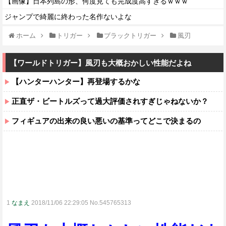
【画像】日本列島の形、何度見ても完成度高すぎるｗｗｗ
ジャンプで綺麗に終わった名作ないよな
ホーム
トリガー
ブラックトリガー
風刃
【ワールドトリガー】風刃も大概おかしい性能だよね
【ハンターハンター】再登場するかな
正直ザ・ビートルズって過大評価されすぎじゃねないか？
フィギュアの出来の良い悪いの基準ってどこで決まるの
1
なまえ
2018/11/06 22:29:05 No.545765313