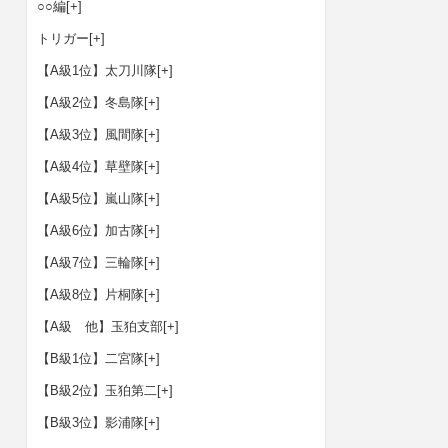
○○編
[+]
トリガー
[+]
【A級1位】太刀川隊
[+]
【A級2位】冬島隊
[+]
【A級3位】風間隊
[+]
【A級4位】草壁隊
[+]
【A級5位】嵐山隊
[+]
【A級6位】加古隊
[+]
【A級7位】三輪隊
[+]
【A級8位】片桐隊
[+]
【A級 他】玉狛支部
[+]
【B級1位】二宮隊
[+]
【B級2位】玉狛第二
[+]
【B級3位】影浦隊
[+]