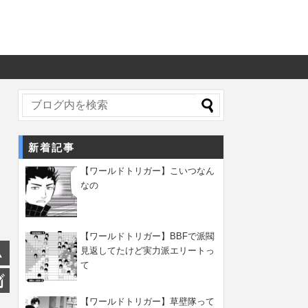
新着記事
【ワールドトリガー】こいつなん
なの
【ワールドトリガー】BBFで派閥
見返してたけど実力派エリートっ
て
【ワールドトリガー】草壁隊って