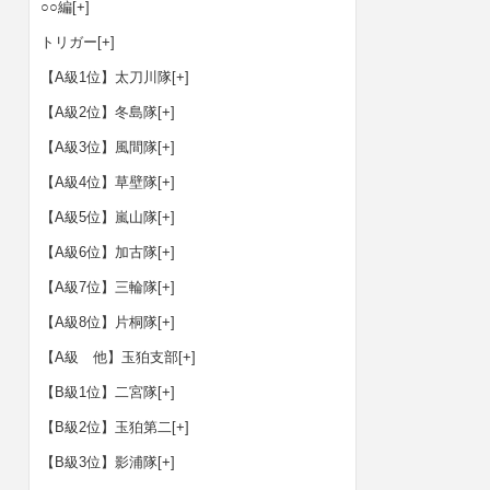
○○編
[+]
トリガー
[+]
【A級1位】太刀川隊
[+]
【A級2位】冬島隊
[+]
【A級3位】風間隊
[+]
【A級4位】草壁隊
[+]
【A級5位】嵐山隊
[+]
【A級6位】加古隊
[+]
【A級7位】三輪隊
[+]
【A級8位】片桐隊
[+]
【A級 他】玉狛支部
[+]
【B級1位】二宮隊
[+]
【B級2位】玉狛第二
[+]
【B級3位】影浦隊
[+]