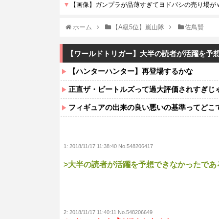
ホーム
【A級5位】嵐山隊
佐鳥賢
【ワールドトリガー】大半の読者が活躍を予
【ハンターハンター】再登場するかな
正直ザ・ビートルズって過大評価されすぎじ
フィギュアの出来の良い悪いの基準ってどこ
1:
2018/11/17 11:38:40 No.548206417
>大半の読者が活躍を予想できなかったであ
2:
2018/11/17 11:40:11 No.548206649