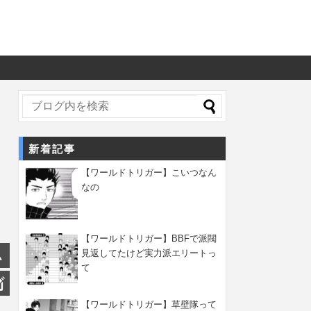
新着記事
【ワールドトリガー】こいつなん
なの
【ワールドトリガー】BBFで派閥
見返してたけど実力派エリートっ
て
【ワールドトリガー】草壁隊って