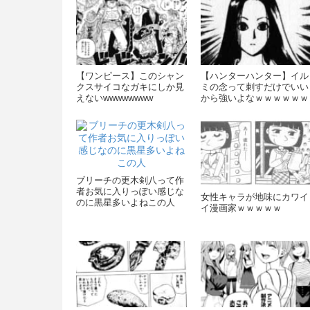
【ワンピース】このシャン
【ハンターハンター】イル
クスサイコなガキにしか見
ミの念って刺すだけでいい
えないwwwwwwww
から強いよなｗｗｗｗｗｗ
ｗｗ
ブリーチの更木剣八って作
者お気に入りっぽい感じな
女性キャラが地味にカワイ
のに黒星多いよねこの人
イ漫画家ｗｗｗｗｗ