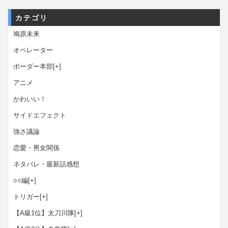
カテゴリ
鳩原未来
オペレーター
ボーダー本部
[+]
アニメ
かわいい！
サイドエフェクト
強さ議論
恋愛・男女関係
ネタバレ・最新話感想
○○編
[+]
トリガー
[+]
【A級1位】太刀川隊
[+]