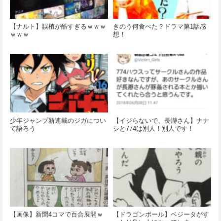
【ナルト】誤植が酷すぎるｗｗｗ
きのう何食べた？ドラマ第1話感
ｗｗｗ
想！
少年ジャンプ新連載のジガについ
【イジらないで、長瀞さん】ナナ
て語ろう
シと774は別人！別人です！
【画像】新聞4コマで百合展開ｗ
【ドラゴンボール】ベジータがす