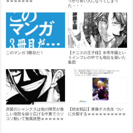
ｗｗｗｗｗｗｗ
っかり良い人になってしまっ
た・・・
このマンガ 3冊目だ！
【テニスの王子様】氷帝学園とい
うインフレの中でも地位を築いた
集団
赤髪のシャンクスは他の陣営が激
【幼女戦記】東條チカ先生 つい
しい攻防を繰り広げる中裏でコソ
に分裂するｗｗｗｗｗｗｗｗｗｗ
コソ動いて無風状態ｗｗｗｗｗｗ
ｗｗ