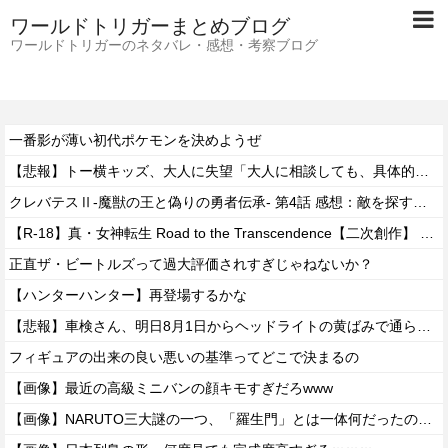
ワールドトリガーまとめブログ
ワールドトリガーのネタバレ・感想・考察ブログ
一番影が薄い初代ポケモンを決めようぜ
【悲報】トー横キッズ、大人に失望「大人に相談しても、具体的に何もしてくれない。結果的に傷つく。福祉は自由が奪われる」
クレバテスⅡ-魔獣の王と偽りの勇者伝承- 第4話 感想：敵を探すよりトアの書を餌に誘き出す作戦！
【R-18】真・女神転生 Road to the Transcendence【二次創作】 第２０話
正直ザ・ビートルズって過大評価されすぎじゃねないか？
【ハンターハンター】再登場するかな
【悲報】車検さん、明日8月1日からヘッドライトの黄ばみで通らなくなる模様…
フィギュアの出来の良い悪いの基準ってどこで決まるの
【画像】最近の高級ミニバンの顔キモすぎだろwww
【画像】NARUTO三大謎の一つ、「羅生門」とは一体何だったのか！？