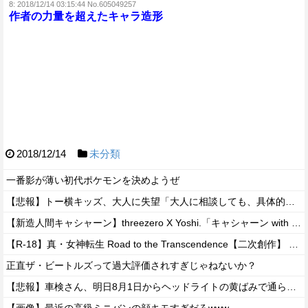
8:
2018/12/14 03:15:44 No.605049257
作者の力量を超えたキャラ造形
2018/12/14
未分類
一番影が薄い初代ポケモンを決めようぜ
【悲報】トー横キッズ、大人に失望「大人に相談しても、具体的に何もしてくれない。結果的に傷つく。福祉は自由が奪われる」
【新造人間キャシャーン】threezero X Yoshi.「キャシャーン with フレンダー」アクションフィギュア 原型公開【秋頃予約開始】
【R-18】真・女神転生 Road to the Transcendence【二次創作】 第２０話
正直ザ・ビートルズって過大評価されすぎじゃねないか？
【悲報】車検さん、明日8月1日からヘッドライトの黄ばみで通らなくなる模様…