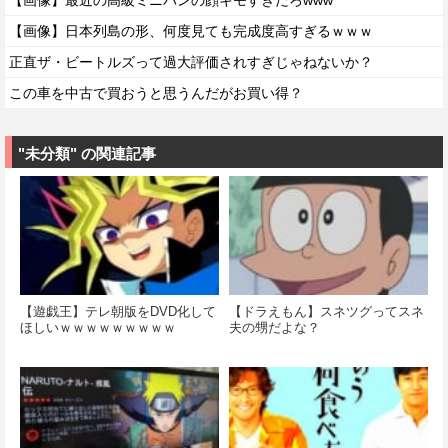
【画像】最近の高級ミニバンの顔キモすぎだろwww
【画像】日本列島の形、何度見ても完成度高すぎるｗｗｗ
正直ザ・ビートルズって過大評価されすぎじゃねないか？
この車を中古で買おうと思うんだがお買い得？
"未分類" の関連記事
【遊戯王】テレ朝版をDVD化して
【ドラえもん】スネツグってスネ
ほしいｗｗｗｗｗｗｗｗｗ
夫の甥だよな？