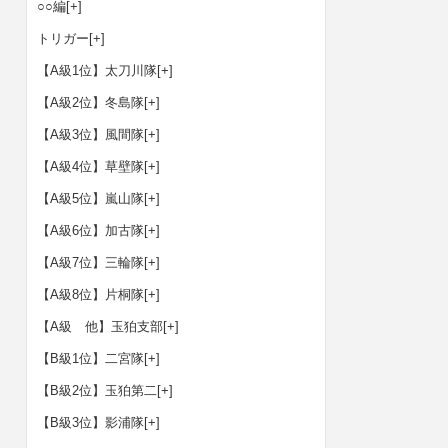
○○編
[+]
トリガー
[+]
【A級1位】太刀川隊
[+]
【A級2位】冬島隊
[+]
【A級3位】風間隊
[+]
【A級4位】草壁隊
[+]
【A級5位】嵐山隊
[+]
【A級6位】加古隊
[+]
【A級7位】三輪隊
[+]
【A級8位】片桐隊
[+]
【A級 他】玉狛支部
[+]
【B級1位】二宮隊
[+]
【B級2位】玉狛第二
[+]
【B級3位】影浦隊
[+]