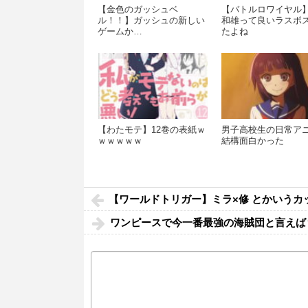
【金色のガッシュベ
【バトルロワイヤル
ル！！】ガッシュの新しい
和雄って良いラスボ
ゲームか…
たよね
【わたモテ】12巻の表紙ｗ
男子高校生の日常ア
ｗｗｗｗｗ
結構面白かった
【ワールドトリガー】ミラ×修 とかいうカ
ワンピースで今一番最強の海賊団と言えば