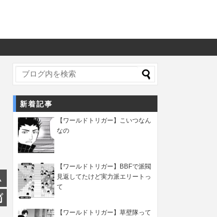
新着記事
【ワールドトリガー】こいつなん
なの
【ワールドトリガー】BBFで派閥
見返してたけど実力派エリートっ
て
【ワールドトリガー】草壁隊って