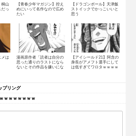
】桐山
【青春少年マガジン】控え
【ドラゴンボール】天津飯
スだっ
めにいって名作なので広め
ストイックでかっこいいと
たい
思う
ニメは
漫画原作者「読者は自分の
【アイシールド21】阿含の
思った通りのラストになら
身長がアメフト選手にして
ないとその作品を嫌いにな
は低すぎてワロタｗｗｗｗ
る」
ｗｗｗｗｗｗｗｗ
ップリング
ｗｗｗｗｗｗｗｗ