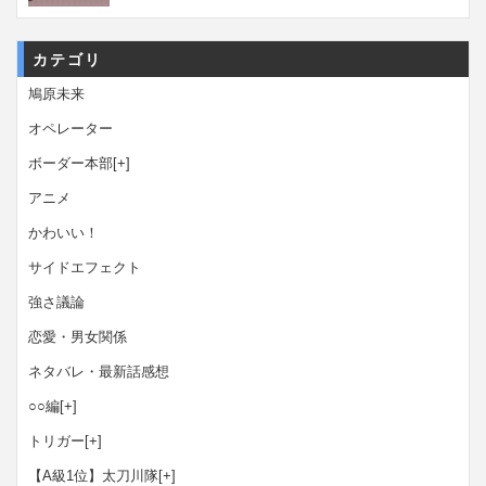
カテゴリ
鳩原未来
オペレーター
ボーダー本部
[+]
アニメ
かわいい！
サイドエフェクト
強さ議論
恋愛・男女関係
ネタバレ・最新話感想
○○編
[+]
トリガー
[+]
【A級1位】太刀川隊
[+]