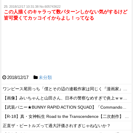
25:
2018/12/17 10:31:38 No.605743622
この人描くのキャラって数パターンしかない気がするけど
皆可愛くてカッコイイからよし！ってなる
2018/12/17
未分類
ワンピース尾田っち「僕とその辺の連載作家は同じく『漫画家』と呼ばれるけど、それが不満で。」
【画像】みいちゃんと山田さん、日本の警察なめすぎで炎上ｗｗｗｗwｗｗｗｗｗｗｗｗｗ
【武装バニー★BUNNY RAPID ACTION SQUAD】「Commando・ベルカ」美少女可動フィギュア【明日発売】
【R-18】真・女神転生 Road to the Transcendence【二次創作】 第２０話
正直ザ・ビートルズって過大評価されすぎじゃねないか？