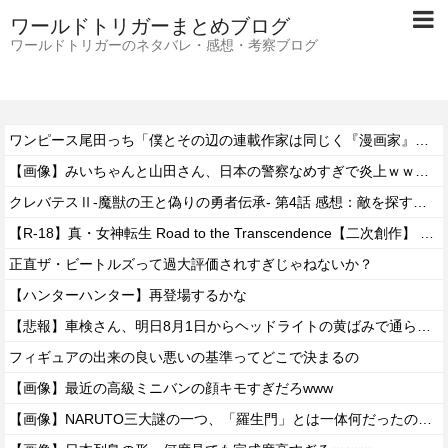
ワールドトリガーまとめブログ
ワールドトリガーのネタバレ・感想・考察ブログ
ワンピース尾田っち「僕とその辺の連載作家は同じく『漫画家』と呼ばれるけど、それが不満で。」
【画像】みいちゃんと山田さん、日本の警察なめすぎで炎上ｗｗｗｗwｗｗｗｗｗｗｗｗｗ
クレバテスⅡ-魔獣の王と偽りの勇者伝承- 第4話 感想：敵を探すよりトアの書を餌に誘き出す作戦！
【R-18】真・女神転生 Road to the Transcendence【二次創作】 第２０話
正直ザ・ビートルズって過大評価されすぎじゃねないか？
【ハンターハンター】再登場するかな
【悲報】車検さん、明日8月1日からヘッドライトの黄ばみで通らなくなる模様…
フィギュアの出来の良い悪いの基準ってどこで決まるの
【画像】最近の高級ミニバンの顔キモすぎだろwww
【画像】NARUTO三大謎の一つ、「羅生門」とは一体何だったのか！？