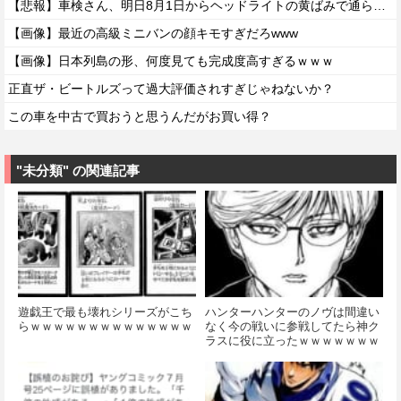
【悲報】車検さん、明日8月1日からヘッドライトの黄ばみで通らなくなる模様…
【画像】最近の高級ミニバンの顔キモすぎだろwww
【画像】日本列島の形、何度見ても完成度高すぎるｗｗｗ
正直ザ・ビートルズって過大評価されすぎじゃねないか？
この車を中古で買おうと思うんだがお買い得？
"未分類" の関連記事
遊戯王で最も壊れシリーズがこち
ハンターハンターのノヴは間違い
らｗｗｗｗｗｗｗｗｗｗｗｗｗｗ
なく今の戦いに参戦してたら神ク
ラスに役に立ったｗｗｗｗｗｗｗ
ｗ