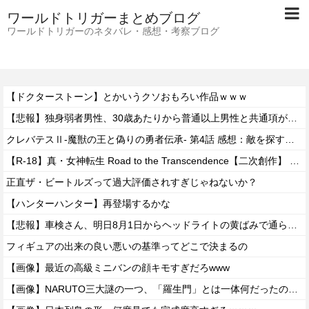
ワールドトリガーまとめブログ
ワールドトリガーのネタバレ・感想・考察ブログ
【ドクターストーン】とかいうクソおもろい作品ｗｗｗ
【悲報】独身弱者男性、30歳あたりから普通以上男性と共通項がなくなり会話が成り立たないｗｗｗｗ
クレバテスⅡ-魔獣の王と偽りの勇者伝承- 第4話 感想：敵を探すよりトアの書を餌に誘き出す作戦！
【R-18】真・女神転生 Road to the Transcendence【二次創作】 第２０話
正直ザ・ビートルズって過大評価されすぎじゃねないか？
【ハンターハンター】再登場するかな
【悲報】車検さん、明日8月1日からヘッドライトの黄ばみで通らなくなる模様…
フィギュアの出来の良い悪いの基準ってどこで決まるの
【画像】最近の高級ミニバンの顔キモすぎだろwww
【画像】NARUTO三大謎の一つ、「羅生門」とは一体何だったのか！？