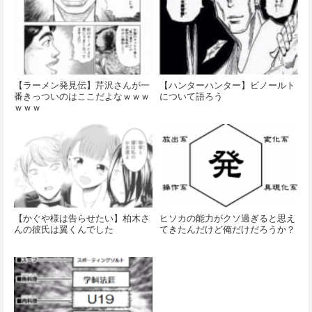
【ラーメン発見伝】芹沢さんが一
【ハンターハンター】ビノールト
番きっついのはここだよなｗｗｗ
について語ろう
ｗｗｗ
【かぐや様は告らせたい】柏木さ
ヒソカの能力がクソ過ぎると思え
んの彼氏は翼くんでした
てきたんだけど俺だけだろうか？