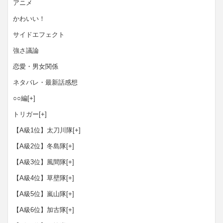
アニメ
かわいい！
サイドエフェクト
強さ議論
恋愛・男女関係
ネタバレ・最新話感想
○○編
[+]
トリガー
[+]
【A級1位】太刀川隊
[+]
【A級2位】冬島隊
[+]
【A級3位】風間隊
[+]
【A級4位】草壁隊
[+]
【A級5位】嵐山隊
[+]
【A級6位】加古隊
[+]