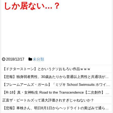
しか居ない…？
2018/12/17
未分類
【ドクターストーン】とかいうクソおもろい作品ｗｗｗ
【悲報】独身弱者男性、30歳あたりから普通以上男性と共通項がなくなり会話が成り立たないｗｗｗｗ
【フレームアームズ・ガール】「ミヅキ School Swimsuits ホワイトVer.」プラモデル【明日予約開始】
【R-18】真・女神転生 Road to the Transcendence【二次創作】 第２０話
正直ザ・ビートルズって過大評価されすぎじゃねないか？
【悲報】車検さん、明日8月1日からヘッドライトの黄ばみで通らなくなる模様…