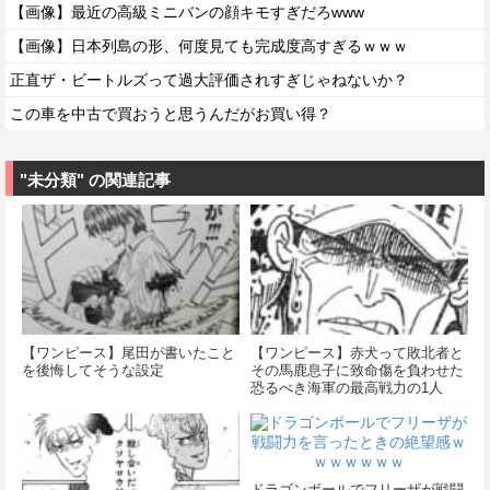
【画像】最近の高級ミニバンの顔キモすぎだろwww
【画像】日本列島の形、何度見ても完成度高すぎるｗｗｗ
正直ザ・ビートルズって過大評価されすぎじゃねないか？
この車を中古で買おうと思うんだがお買い得？
"未分類" の関連記事
【ワンピース】尾田が書いたこと
【ワンピース】赤犬って敗北者と
を後悔してそうな設定
その馬鹿息子に致命傷を負わせた
恐るべき海軍の最高戦力の1人
ドラゴンボールでフリーザが戦闘