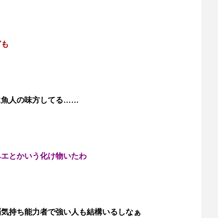
ども
に魚人の味方してる……
ベエとかいう化け物いたわ
覇気持ち能力者で強い人も結構いるしなぁ