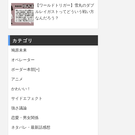
【ワールドトリガー】雪丸のダブ
ルレイガストってどういう戦い方
なんだろう？
カテゴリ
鳩原未来
オペレーター
ボーダー本部
[+]
アニメ
かわいい！
サイドエフェクト
強さ議論
恋愛・男女関係
ネタバレ・最新話感想