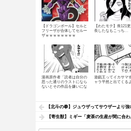
【ドラゴンボール】セルと
【わたモテ】喪121更
フリーザが合体してセルー
長したなもこっち…
ザｗｗｗｗｗｗｗｗ
漫画原作者「読者は自分の
遊戯王ってイカサマ
思った通りのラストになら
ャラ平然と出てくる
ないとその作品を嫌いにな
る」
【北斗の拳】ジュウザってサウザーより強
【寄生獣】ミギー「麦茶の生産が間に合わ