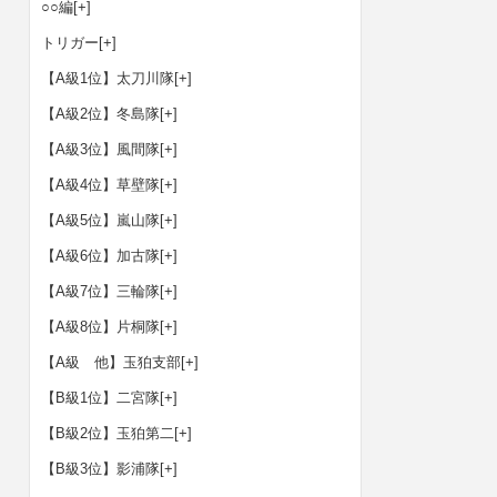
○○編
[+]
トリガー
[+]
【A級1位】太刀川隊
[+]
【A級2位】冬島隊
[+]
【A級3位】風間隊
[+]
【A級4位】草壁隊
[+]
【A級5位】嵐山隊
[+]
【A級6位】加古隊
[+]
【A級7位】三輪隊
[+]
【A級8位】片桐隊
[+]
【A級 他】玉狛支部
[+]
【B級1位】二宮隊
[+]
【B級2位】玉狛第二
[+]
【B級3位】影浦隊
[+]