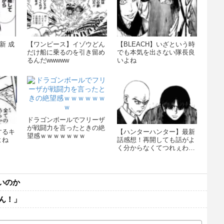
新 成
【ワンピース】イゾウどん
【BLEACH】いざという時
だけ船に乗るのを引き留め
でも本気を出さない隊長良
るんだwwwww
いよね
ドラゴンボールでフリーザ
が戦闘力を言ったときの絶
するキ
【ハンターハンター】最新
望感ｗｗｗｗｗｗｗ
よね
話感想！再開しても話がよ
く分からなくてつれぇわ…
いのか
ん！」