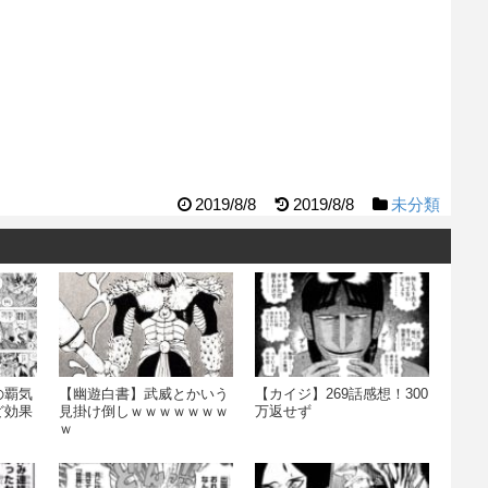
2019/8/8
2019/8/8
未分類
の覇気
【幽遊白書】武威とかいう
【カイジ】269話感想！300
ど効果
見掛け倒しｗｗｗｗｗｗｗ
万返せず
ｗ