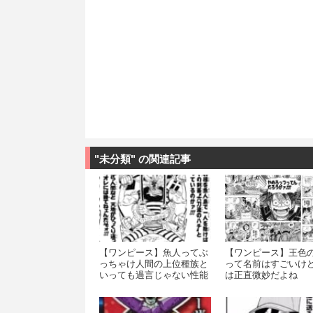
"未分類" の関連記事
【ワンピース】魚人ってぶ
【ワンピース】王色
っちゃけ人間の上位種族と
って名前はすごいけ
いっても過言じゃない性能
は正直微妙だよね
だよね