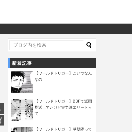
新着記事
【ワールドトリガー】こいつなん
なの
【ワールドトリガー】BBFで派閥
見返してたけど実力派エリートっ
て
【ワールドトリガー】草壁隊って