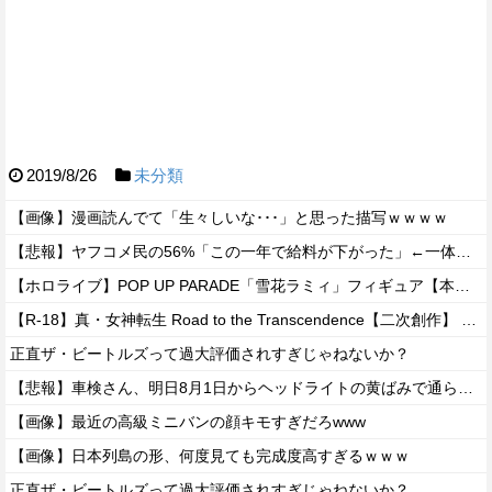
2019/8/26
未分類
【画像】漫画読んでて「生々しいな･･･」と思った描写ｗｗｗｗ
【悲報】ヤフコメ民の56%「この一年で給料が下がった」←一体どんな仕事してんだよこいつらｗｗｗｗ
【ホロライブ】POP UP PARADE「雪花ラミィ」フィギュア【本日発売】
【R-18】真・女神転生 Road to the Transcendence【二次創作】 第２０話
正直ザ・ビートルズって過大評価されすぎじゃねないか？
【悲報】車検さん、明日8月1日からヘッドライトの黄ばみで通らなくなる模様…
【画像】最近の高級ミニバンの顔キモすぎだろwww
【画像】日本列島の形、何度見ても完成度高すぎるｗｗｗ
正直ザ・ビートルズって過大評価されすぎじゃねないか？