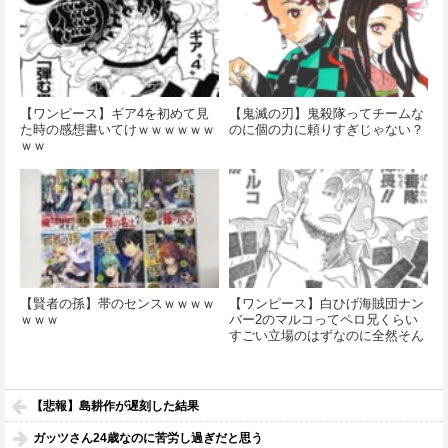
【ワンピース】ギア4を初めて見
【鬼滅の刃】鬼殺隊ってチームな
た時の感想書いてけｗｗｗｗｗｗ
のに個の力に頼りすぎじゃない？
ｗｗ
【賢者の孫】帯のセンスｗｗｗｗ
【ワンピース】白ひげ海賊団ナン
ｗｗｗ
バー2のマルコってペロ兄くらい
すごい立場のはずなのに全然そん
なイメージが湧かない
【悲報】島耕作が遅刻した結果
ガッツさん24歳なのに苦労し過ぎだと思う