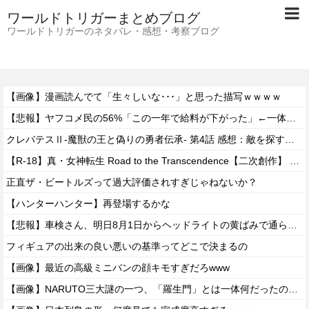
ワールドトリガーまとめブログ
ワールドトリガーのネタバレ・感想・考察ブログ
【画像】漫画読んでて「生々しいな･･･」と思った描写ｗｗｗｗ
【悲報】ヤフコメ民の56%「この一年で給料が下がった」←一体どんな仕事してんだよこいつらｗｗｗｗ
クレバテスⅡ-魔獣の王と偽りの勇者伝承- 第4話 感想：敵を探すよりトアの書を餌に誘き出す作戦！
【R-18】真・女神転生 Road to the Transcendence【二次創作】 第２０話
正直ザ・ビートルズって過大評価されすぎじゃねないか？
【ハンターハンター】再登場するかな
【悲報】車検さん、明日8月1日からヘッドライトの黄ばみで通らなくなる模様…
フィギュアの出来の良い悪いの基準ってどこで決まるの
【画像】最近の高級ミニバンの顔キモすぎだろwww
【画像】NARUTO三大謎の一つ、「羅生門」とは一体何だったのか！？