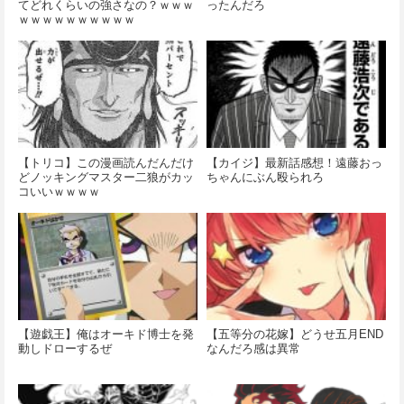
てどれくらいの強さなの？ｗｗｗ
ったんだろ
ｗｗｗｗｗｗｗｗｗｗ
【トリコ】この漫画読んだんだけ
【カイジ】最新話感想！遠藤おっ
どノッキングマスター二狼がカッ
ちゃんにぶん殴られろ
コいいｗｗｗｗ
【遊戯王】俺はオーキド博士を発
【五等分の花嫁】どうせ五月END
動しドローするぜ
なんだろ感は異常