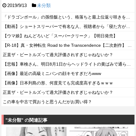
2019/9/13
未分類
「ドラゴンボール」の孫悟飯という、格落ちと最上位返り咲きを繰り返すお兄ちゃん・・・
【動画】ショートスリーパーで有名な人、視聴者から「寝た方がいい」と言われブチギレ
【ウマ娘】ねんどろいど「スーパークリーク」【明日発売】
【R-18】真・女神転生 Road to the Transcendence【二次創作】 第２０話
正直ザ・ビートルズって過大評価されすぎじゃねないか？
【悲報】車検さん、明日8月1日からヘッドライトの黄ばみで通らなくなる模様…
【画像】最近の高級ミニバンの顔キモすぎだろwww
【画像】日本列島の形、何度見ても完成度高すぎるｗｗｗ
正直ザ・ビートルズって過大評価されすぎじゃねないか？
この車を中古で買おうと思うんだがお買い得？
"未分類" の関連記事