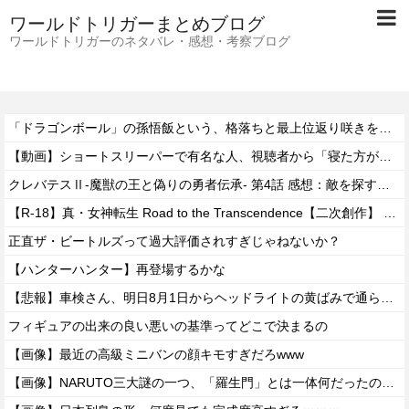
ワールドトリガーまとめブログ
ワールドトリガーのネタバレ・感想・考察ブログ
「ドラゴンボール」の孫悟飯という、格落ちと最上位返り咲きを繰り返すお兄ちゃん・・・
【動画】ショートスリーパーで有名な人、視聴者から「寝た方がいい」と言われブチギレ
クレバテスⅡ-魔獣の王と偽りの勇者伝承- 第4話 感想：敵を探すよりトアの書を餌に誘き出す作戦！
【R-18】真・女神転生 Road to the Transcendence【二次創作】 第２０話
正直ザ・ビートルズって過大評価されすぎじゃねないか？
【ハンターハンター】再登場するかな
【悲報】車検さん、明日8月1日からヘッドライトの黄ばみで通らなくなる模様…
フィギュアの出来の良い悪いの基準ってどこで決まるの
【画像】最近の高級ミニバンの顔キモすぎだろwww
【画像】NARUTO三大謎の一つ、「羅生門」とは一体何だったのか！？