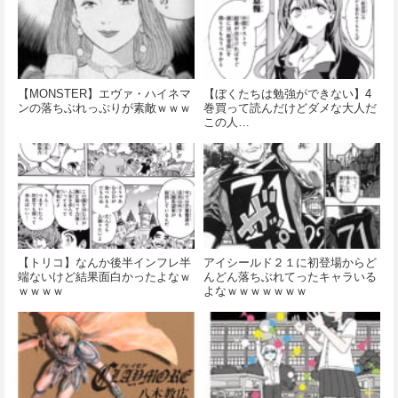
【MONSTER】エヴァ・ハイネマ
【ぼくたちは勉強ができない】4
ンの落ちぶれっぷりが素敵ｗｗｗ
巻買って読んだけどダメな大人だ
この人…
【トリコ】なんか後半インフレ半
アイシールド２１に初登場からど
端ないけど結果面白かったよなｗ
んどん落ちぶれてったキャラいる
ｗｗｗｗ
よなｗｗｗｗｗｗｗ