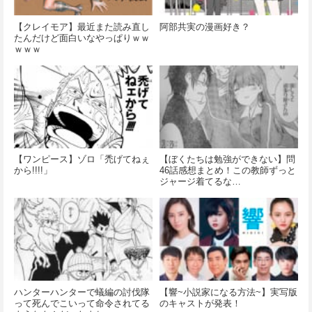
【クレイモア】最近また読み直し
阿部共実の漫画好き？
たんだけど面白いなやっぱりｗｗ
ｗｗｗ
【ワンピース】ゾロ「禿げてねぇ
【ぼくたちは勉強ができない】問
から!!!!」
46話感想まとめ！この教師ずっと
ジャージ着てるな…
ハンターハンターで蟻編の討伐隊
【響~小説家になる方法~】実写版
って死んでこいって命令されてる
のキャストが発表！