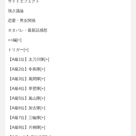
サイドエフェクト
強さ議論
恋愛・男女関係
ネタバレ・最新話感想
○○編
[+]
トリガー
[+]
【A級1位】太刀川隊
[+]
【A級2位】冬島隊
[+]
【A級3位】風間隊
[+]
【A級4位】草壁隊
[+]
【A級5位】嵐山隊
[+]
【A級6位】加古隊
[+]
【A級7位】三輪隊
[+]
【A級8位】片桐隊
[+]