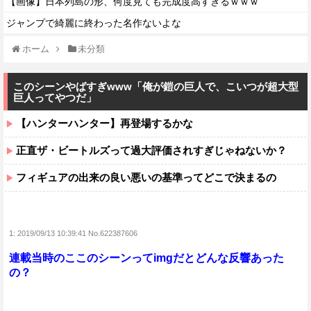
【画像】日本列島の形、何度見ても完成度高すぎるｗｗｗ
ジャンプで綺麗に終わった名作ないよな
ホーム
未分類
このシーンやばすぎwww「俺が鎧の巨人で、こいつが超大型
巨人ってやつだ」
【ハンターハンター】再登場するかな
正直ザ・ビートルズって過大評価されすぎじゃねないか？
フィギュアの出来の良い悪いの基準ってどこで決まるの
1:
2019/09/13 10:39:41 No.622387606
連載当時のここのシーンってimgだとどんな反響あった
の？