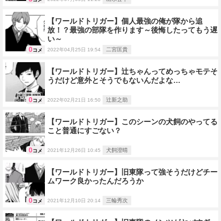
【ワールドトリガー】個人最強の俺が隊から追
放！？最強の部隊を作ります～後悔したってもう遅
い～
0
二宮匡貴
2022年04月25日 19:54
コメ
【ワールドトリガー】辻ちゃんってめっちゃモテそ
うだけど意外とそうでもないんだよな…
0
辻新之助
2022年02月21日 16:50
コメ
【ワールドトリガー】このシーンの犬飼のやってる
こと普通にすごない？
0
犬飼澄晴
2021年12月26日 10:45
コメ
【ワールドトリガー】旧東隊って強そうだけどチー
ムワーク良かったんだろうか
0
三輪秀次
2021年12月10日 20:14
コメ