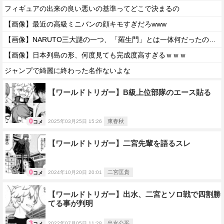
フィギュアの出来の良い悪いの基準ってどこで決まるの
【画像】最近の高級ミニバンの顔キモすぎだろwww
【画像】NARUTO三大謎の一つ、「羅生門」とは一体何だったのか！？
【画像】日本列島の形、何度見ても完成度高すぎるｗｗｗ
ジャンプで綺麗に終わった名作ないよな
【ワールドトリガー】B級上位部隊のエース貼る
0
東春秋
2025年03月25日 15:26
コメ
【ワールドトリガー】二宮先輩を語るスレ
0
二宮匡貴
2024年10月20日 20:01
コメ
【ワールドトリガー】出水、二宮とソロ戦で四割勝
てる事が判明
3
出水公平
2022年07月05日 11:28
コメ