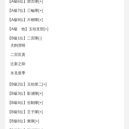
【A級6位】加古隊
[+]
【A級7位】三輪隊
[+]
【A級8位】片桐隊
[+]
【A級 他】玉狛支部
[+]
【B級1位】二宮隊
[-]
犬飼澄晴
二宮匡貴
辻新之助
氷見亜季
【B級2位】玉狛第二
[+]
【B級3位】影浦隊
[+]
【B級4位】生駒隊
[+]
【B級5位】王子隊
[+]
【B級6位】東隊
[+]