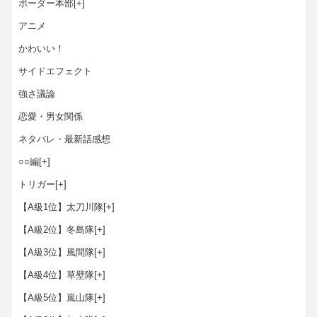
ボーダー本部
[+]
アニメ
かわいい！
サイドエフェクト
強さ議論
恋愛・男女関係
ネタバレ・最新話感想
○○編
[+]
トリガー
[+]
【A級1位】太刀川隊
[+]
【A級2位】冬島隊
[+]
【A級3位】風間隊
[+]
【A級4位】草壁隊
[+]
【A級5位】嵐山隊
[+]