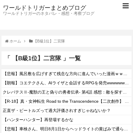
ワールドトリガーまとめブログ
ワールドトリガーのネタバレ・感想・考察ブログ
ホーム
【B級1位】二宮隊
「 【B級1位】二宮隊 」一覧
【悲報】風呂敷を広げすぎて残念な方向に進んでいった漫画ｗｗｗｗｗ
【朗報】コエテクさん、AIライザと会話するRPGを発売wwwwwwwwwwww
クレバテスⅡ-魔獣の王と偽りの勇者伝承- 第4話 感想：敵を探すよりトアの書を餌に誘き出す作戦！
【R-18】真・女神転生 Road to the Transcendence【二次創作】 第２０話
正直ザ・ビートルズって過大評価されすぎじゃねないか？
【ハンターハンター】再登場するかな
【悲報】車検さん、明日8月1日からヘッドライトの黄ばみで通らなくなる模様…