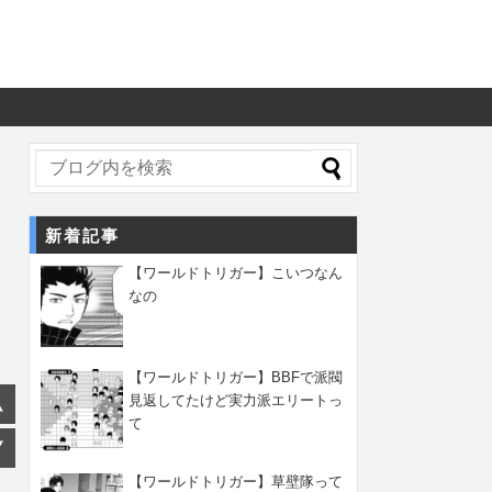
新着記事
【ワールドトリガー】こいつなん
なの
【ワールドトリガー】BBFで派閥
見返してたけど実力派エリートっ
て
【ワールドトリガー】草壁隊って