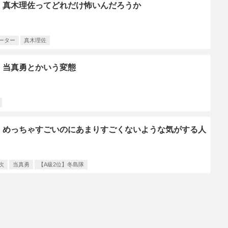
】真木理佐ってどれだけ怖いんだろうか
ーター
真木理佐
】当真勇とかいう変態
】めっちゃすごいのにあまりすごくないような気がする人
次
当真勇
【A級2位】冬島隊