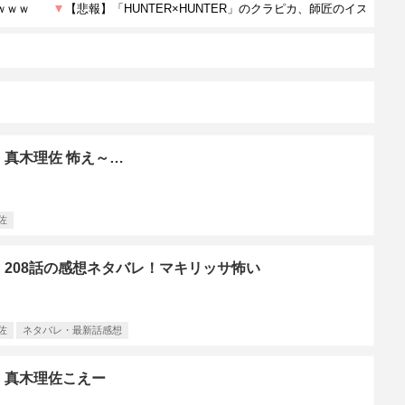
真木理佐 怖え～…
佐
208話の感想ネタバレ！マキリッサ怖い
佐
ネタバレ・最新話感想
】真木理佐こえー