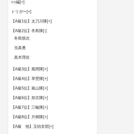
○○編
[+]
トリガー
[+]
【A級1位】太刀川隊
[+]
【A級2位】冬島隊
[-]
冬島慎次
当真勇
真木理佐
【A級3位】風間隊
[+]
【A級4位】草壁隊
[+]
【A級5位】嵐山隊
[+]
【A級6位】加古隊
[+]
【A級7位】三輪隊
[+]
【A級8位】片桐隊
[+]
【A級 他】玉狛支部
[+]