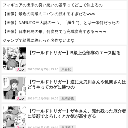
フィギュアの出来の良い悪いの基準ってどこで決まるの
【画像】最近の高級ミニバンの顔キモすぎだろwww
【画像】NARUTO三大謎の一つ、「羅生門」とは一体何だったのか！？
【画像】日本列島の形、何度見ても完成度高すぎるｗｗｗ
ジャンプで綺麗に終わった名作ないよな
【ワールドトリガー】B級上位部隊のエース貼る
0
東春秋
2025年03月25日 15:26
コメ
【ワールドトリガー】逆に太刀川さんや風間さんは
どうやってカゲに勝つの
0
風間蒼也
2021年12月08日 10:59
コメ
【ワールドトリガー】ザキさん、売れ残った厄介者
に笑顔でよろしくとか徳が高すぎる
0
影浦雅人
2021年03月22日 15:56
コメ