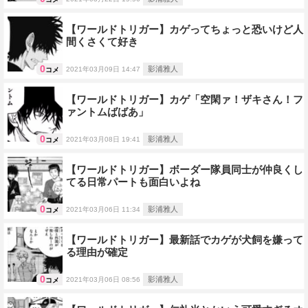
【ワールドトリガー】カゲってちょっと恐いけど人
間くさくて好き
0
影浦雅人
2021年03月09日 14:47
コメ
【ワールドトリガー】カゲ「空閑ァ！ザキさん！フ
ァントムばばあ」
0
影浦雅人
2021年03月08日 19:41
コメ
【ワールドトリガー】ボーダー隊員同士が仲良くし
てる日常パートも面白いよね
0
影浦雅人
2021年03月06日 11:34
コメ
【ワールドトリガー】最新話でカゲが犬飼を嫌って
る理由が確定
0
影浦雅人
2021年03月06日 08:56
コメ