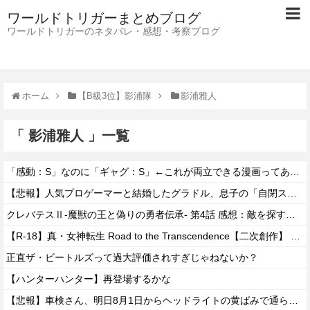
ワールドトリガーまとめブログ
ワールドトリガーのネタバレ・感想・考察ブログ
ホーム
【B級3位】影浦隊
影浦雅人
「 影浦雅人 」一覧
「感動：S」なのに「ギャグ：S」←これが両立できる漫画ってある？
【悲報】人気プロゲーマーと結婚したグラドル、息子の「自閉スペクトラム症」診断にショックで泣く
クレバテスⅡ-魔獣の王と偽りの勇者伝承- 第4話 感想：敵を探すよりトアの書を餌に誘き出す作戦！
【R-18】真・女神転生 Road to the Transcendence【二次創作】 第２０話
正直ザ・ビートルズって過大評価されすぎじゃねないか？
【ハンターハンター】再登場するかな
【悲報】車検さん、明日8月1日からヘッドライトの黄ばみで通らなくなる模様…