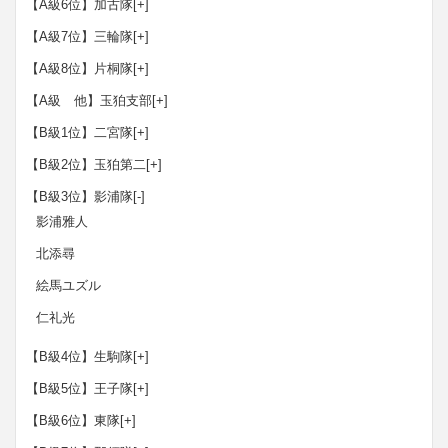
【A級6位】加古隊
[+]
【A級7位】三輪隊
[+]
【A級8位】片桐隊
[+]
【A級 他】玉狛支部
[+]
【B級1位】二宮隊
[+]
【B級2位】玉狛第二
[+]
【B級3位】影浦隊
[-]
影浦雅人
北添尋
絵馬ユズル
仁礼光
【B級4位】生駒隊
[+]
【B級5位】王子隊
[+]
【B級6位】東隊
[+]