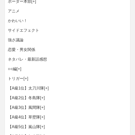
ボーダー本部
[+]
アニメ
かわいい！
サイドエフェクト
強さ議論
恋愛・男女関係
ネタバレ・最新話感想
○○編
[+]
トリガー
[+]
【A級1位】太刀川隊
[+]
【A級2位】冬島隊
[+]
【A級3位】風間隊
[+]
【A級4位】草壁隊
[+]
【A級5位】嵐山隊
[+]