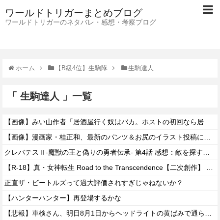
ワールドトリガーまとめブログ
ワールドトリガーのネタバレ・感想・考察ブログ
ホーム
【B級4位】生駒隊
生駒達人
「 生駒達人 」一覧
【画像】みい山作者「居酒屋行く奴はバカ。ホストの初回なら居酒屋より安く飲めてイケメンにチヤホヤされる」
【画像】漫画家・桂正和、最新のパンツ＆お尻のイラスト投稿にネット衝撃「この質感の出し方」「実写かと思いました」
クレバテスⅡ-魔獣の王と偽りの勇者伝承- 第4話 感想：敵を探すよりトアの書を餌に誘き出す作戦！
【R-18】真・女神転生 Road to the Transcendence【二次創作】 第２０話
正直ザ・ビートルズって過大評価されすぎじゃねないか？
【ハンターハンター】再登場するかな
【悲報】車検さん、明日8月1日からヘッドライトの黄ばみで通らなくなる模様…