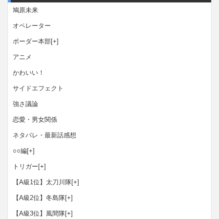
鳩原未来
オペレーター
ボーダー本部
[+]
アニメ
かわいい！
サイドエフェクト
強さ議論
恋愛・男女関係
ネタバレ・最新話感想
○○編
[+]
トリガー
[+]
【A級1位】太刀川隊
[+]
【A級2位】冬島隊
[+]
【A級3位】風間隊
[+]