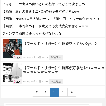
フィギュアの出来の良い悪いの基準ってどこで決まるの
【画像】最近の高級ミニバンの顔キモすぎだろwww
【画像】NARUTO三大謎の一つ、「羅生門」とは一体何だったのか！？
【画像】日本列島の形、何度見ても完成度高すぎるｗｗｗ
ジャンプで綺麗に終わった名作ないよな
【ワールドトリガー】生駒旋空ってヤバない？
0
生駒達人
2021年02月09日 18:22
コメ
【ワールドトリガー】生駒隊が好きなやつｗｗｗｗ
ｗｗｗｗｗｗｗｗｗｗ
0
水上敏志
2018年10月21日 11:53
コメ
3