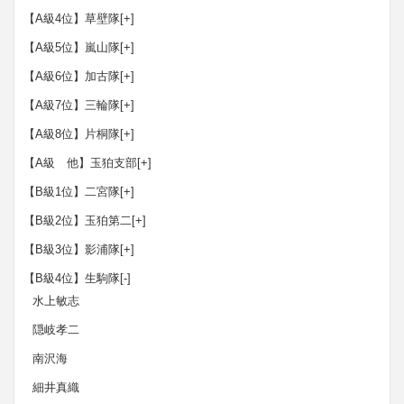
【A級4位】草壁隊
[+]
【A級5位】嵐山隊
[+]
【A級6位】加古隊
[+]
【A級7位】三輪隊
[+]
【A級8位】片桐隊
[+]
【A級 他】玉狛支部
[+]
【B級1位】二宮隊
[+]
【B級2位】玉狛第二
[+]
【B級3位】影浦隊
[+]
【B級4位】生駒隊
[-]
水上敏志
隠岐孝二
南沢海
細井真織