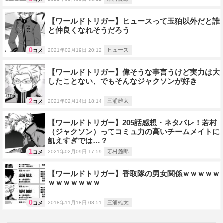
【ワールドトリガー】ヒュースって玉狛以外だと誰
と仲良くなれそうだろう
0
ヒュース
2021年02月19日 20:12
コメ
【ワールドトリガー】偉そうな事言うけど実力は大
したことない、でもそんなジャクソンが好き
2
三浦雄太
2021年02月14日 18:14
コメ
【ワールドトリガー】205話感想・ネタバレ！若村
（ジャクソン）ってコミュ力の高いチームメイトに
飢えすぎでは…？
1
若村麓郎
2021年02月09日 17:59
コメ
【ワールドトリガー】香取隊の男女関係ｗｗｗｗｗ
ｗｗｗｗｗｗｗ
0
三浦雄太
2018年11月18日 08:51
コメ