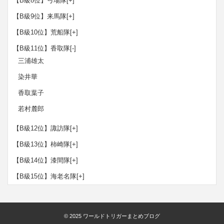
【B級8位】弓場隊
[+]
【B級9位】来馬隊
[+]
【B級10位】荒船隊
[+]
【B級11位】香取隊
[-]
三浦雄太
染井華
香取葉子
若村麓郎
【B級12位】諏訪隊
[+]
【B級13位】柿崎隊
[+]
【B級14位】漆間隊
[+]
【B級15位】海老名隊
[+]
© 2025
ワールドトリガーまとめブログ