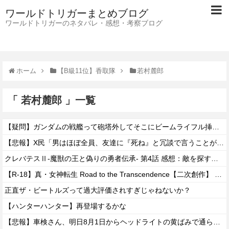
ワールドトリガーまとめブログ
ワールドトリガーのネタバレ・感想・考察ブログ
ホーム
【B級11位】香取隊
若村麓郎
「 若村麓郎 」一覧
【疑問】ガンダムの戦艦って砲塔外してそこにビームライフル挿しといたらいいんじゃない？？？？
【悲報】X民「男はほぼ全員、友達に『死ね』と冗談で言うことがある」←これマジ？ｗｗｗｗ
クレバテスⅡ-魔獣の王と偽りの勇者伝承- 第4話 感想：敵を探すよりトアの書を餌に誘き出す作戦！
【R-18】真・女神転生 Road to the Transcendence【二次創作】 第２０話
正直ザ・ビートルズって過大評価されすぎじゃねないか？
【ハンターハンター】再登場するかな
【悲報】車検さん、明日8月1日からヘッドライトの黄ばみで通らなくなる模様…