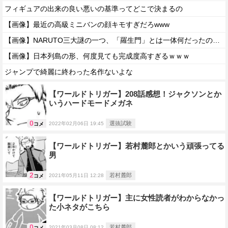
フィギュアの出来の良い悪いの基準ってどこで決まるの
【画像】最近の高級ミニバンの顔キモすぎだろwww
【画像】NARUTO三大謎の一つ、「羅生門」とは一体何だったのか！？
【画像】日本列島の形、何度見ても完成度高すぎるｗｗｗ
ジャンプで綺麗に終わった名作ないよな
【ワールドトリガー】208話感想！ジャクソンとか
いうハードモードメガネ
0
選抜試験
2022年02月06日 19:45
コメ
【ワールドトリガー】若村麓郎とかいう頑張ってる
男
2
若村麓郎
2021年05月11日 12:28
コメ
【ワールドトリガー】主に女性読者がわからなかっ
た小ネタがこちら
0
若村麓郎
2021年03月08日 08:12
コメ