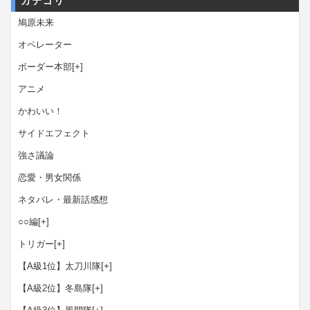
カテゴリ
鳩原未来
オペレーター
ボーダー本部
[+]
アニメ
かわいい！
サイドエフェクト
強さ議論
恋愛・男女関係
ネタバレ・最新話感想
○○編
[+]
トリガー
[+]
【A級1位】太刀川隊
[+]
【A級2位】冬島隊
[+]