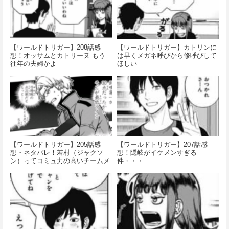
【ワールドトリガー】208話感
【ワールドトリガー】カトリンに
想！オッサムとカトリーヌ もう
は早くメガネ呼びから修呼びして
往年の夫婦かよ
ほしい
【ワールドトリガー】205話感
【ワールドトリガー】207話感
想・ネタバレ！若村（ジャクソ
想！隠岐がイケメンすぎる
ン）ってコミュ力の高いチームメ
件・・・
イトに飢えすぎでは…？