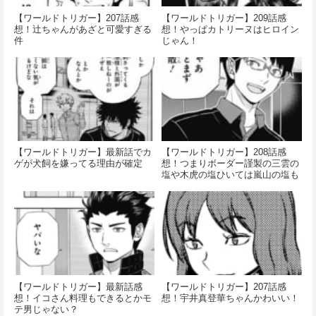
【ワールドトリガー】207話感
【ワールドトリガー】209話感
想！辻ちゃんがあざと可愛すぎる
想！やっぱカトリーヌはヒロイン
件
じゃん！
【ワールドトリガー】最新話でカ
【ワールドトリガー】208話感
ゲが犬飼を嫌ってる理由が確定
想！つまりボーダー謹製の三雲の
塩や木虎の塩ひいては嵐山の塩も
発売可能と言う事…
【ワールドトリガー】最新話感
【ワールドトリガー】207話感
想！イコさん料理もできるとかモ
想！宇井真登華ちゃんかわいい！
テ男じゃない？