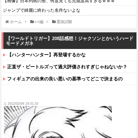
【画像】日本列島の形、何度見ても完成度高すぎるｗｗｗ
ジャンプで綺麗に終わった名作ないよな
ホーム
○○編
選抜試験
【ワールドトリガー】208話感想！ジャクソンとかいうハード
モードメガネ
【ハンターハンター】再登場するかな
正直ザ・ビートルズって過大評価されすぎじゃねないか？
フィギュアの出来の良い悪いの基準ってどこで決まるの
1:
2022/02/06 19:31:33