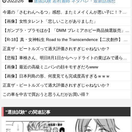
2022/2/6
選抜試験
若村麓郎
ネタバレ・最新話感想
今週の「さむわんへるつ」感想、またミメイくんが悪い子に！？嫉妬するうなぎポテトがひたすらかわいい！【45話】
【画像】女性タレント「悲しいことがありました」
【ガンプラ・プラモほか】「DMM プレミアホビー商品抽選販売」【本日開始！】
【R-18】真・女神転生 Road to the Transcendence【二次創作】 第２０話
正直ザ・ビートルズって過大評価されすぎじゃねないか？
【悲報】車検さん、明日8月1日からヘッドライトの黄ばみで通らなくなる模様…
【画像】最近の高級ミニバンの顔キモすぎだろwww
【画像】日本列島の形、何度見ても完成度高すぎるｗｗｗ
正直ザ・ビートルズって過大評価されすぎじゃねないか？
この車を中古で買おうと思うんだがお買い得？
"選抜試験" の関連記事