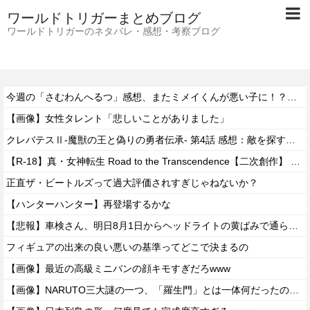
ワールドトリガーまとめブログ
ワールドトリガーのネタバレ・感想・考察ブログ
今週の「さむわんへるつ」感想、またミメイくんが悪い子に！？嫉妬するうなぎポテトがひたすらかわいい！【45話】
【画像】女性タレント「悲しいことがありました」
クレバテスⅡ-魔獣の王と偽りの勇者伝承- 第4話 感想：敵を探すよりトアの書を餌に誘き出す作戦！
【R-18】真・女神転生 Road to the Transcendence【二次創作】 第２０話
正直ザ・ビートルズって過大評価されすぎじゃねないか？
【ハンターハンター】再登場するかな
【悲報】車検さん、明日8月1日からヘッドライトの黄ばみで通らなくなる模様…
フィギュアの出来の良い悪いの基準ってどこで決まるの
【画像】最近の高級ミニバンの顔キモすぎだろwww
【画像】NARUTO三大謎の一つ、「羅生門」とは一体何だったのか！？