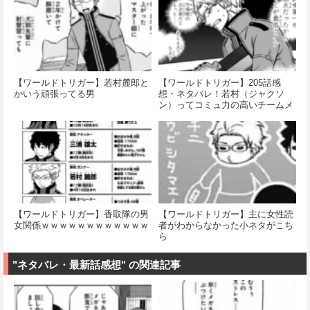
【ワールドトリガー】若村麓郎と
【ワールドトリガー】205話感
かいう頑張ってる男
想・ネタバレ！若村（ジャクソ
ン）ってコミュ力の高いチームメ
イトに飢えすぎでは…？
【ワールドトリガー】香取隊の男
【ワールドトリガー】主に女性読
女関係ｗｗｗｗｗｗｗｗｗｗｗｗ
者がわからなかった小ネタがこち
ら
"ネタバレ・最新話感想" の関連記事