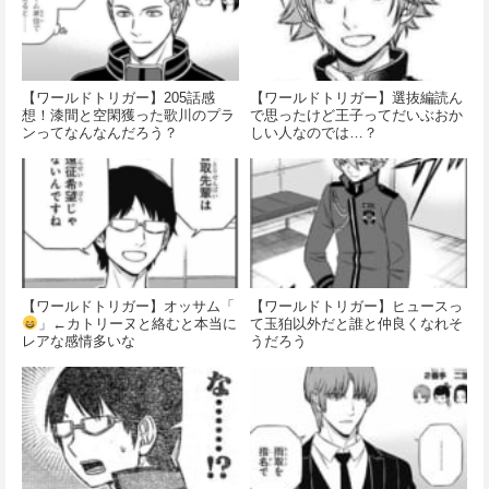
【ワールドトリガー】205話感
【ワールドトリガー】選抜編読ん
想！漆間と空閑獲った歌川のプラ
で思ったけど王子ってだいぶおか
ンってなんなんだろう？
しい人なのでは…？
【ワールドトリガー】オッサム「
【ワールドトリガー】ヒュースっ
」←カトリーヌと絡むと本当に
て玉狛以外だと誰と仲良くなれそ
レアな感情多いな
うだろう