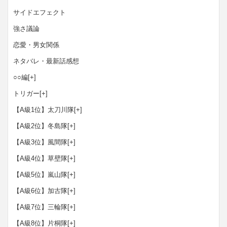
サイドエフェクト
強さ議論
恋愛・男女関係
ネタバレ・最新話感想
○○編
[+]
トリガー
[+]
【A級1位】太刀川隊
[+]
【A級2位】冬島隊
[+]
【A級3位】風間隊
[+]
【A級4位】草壁隊
[+]
【A級5位】嵐山隊
[+]
【A級6位】加古隊
[+]
【A級7位】三輪隊
[+]
【A級8位】片桐隊
[+]