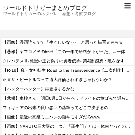
ワールドトリガーまとめブログ
ワールドトリガーのネタバレ・感想・考察ブログ
【画像】漫画読んでて「生々しいな･･･」と思った描写ｗｗｗｗ
【悲報】ヤフコメ民の56%「この一年で給料が下がった」←一体どんな仕事してんだよこいつらｗｗｗｗ
クレバテスⅡ-魔獣の王と偽りの勇者伝承- 第4話 感想：敵を探すよりトアの書を餌に誘き出す作戦！
【R-18】真・女神転生 Road to the Transcendence【二次創作】 第２０話
正直ザ・ビートルズって過大評価されすぎじゃねないか？
【ハンターハンター】再登場するかな
【悲報】車検さん、明日8月1日からヘッドライトの黄ばみで通らなくなる模様…
フィギュアの出来の良い悪いの基準ってどこで決まるの
【画像】最近の高級ミニバンの顔キモすぎだろwww
【画像】NARUTO三大謎の一つ、「羅生門」とは一体何だったのか！？