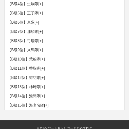
【B級4位】生駒隊
[+]
【B級5位】王子隊
[+]
【B級6位】東隊
[+]
【B級7位】那須隊
[+]
【B級8位】弓場隊
[+]
【B級9位】来馬隊
[+]
【B級10位】荒船隊
[+]
【B級11位】香取隊
[+]
【B級12位】諏訪隊
[+]
【B級13位】柿崎隊
[+]
【B級14位】漆間隊
[+]
【B級15位】海老名隊
[+]
© 2025
ワールドトリガーまとめブログ