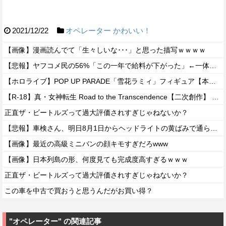
2021/12/22
オペレーター
かわいい！
【画像】漫画読んでて「生々しいな･･･」と思った描写ｗｗｗｗ
【悲報】ヤフコメ民の56%「この一年で給料が下がった」←一体どんな仕事してんだよこいつらｗｗｗｗ
【ホロライブ】POP UP PARADE「雪花ラミィ」フィギュア【本日発売】
【R-18】真・女神転生 Road to the Transcendence【二次創作】 第２０話
正直ザ・ビートルズって過大評価されすぎじゃねないか？
【悲報】車検さん、明日8月1日からヘッドライトの黄ばみで通らなくなる模様…
【画像】最近の高級ミニバンの顔キモすぎだろwww
【画像】日本列島の形、何度見ても完成度高すぎるｗｗｗ
正直ザ・ビートルズって過大評価されすぎじゃねないか？
この車を中古で買おうと思うんだがお買い得？
"オペレーター" の関連記事