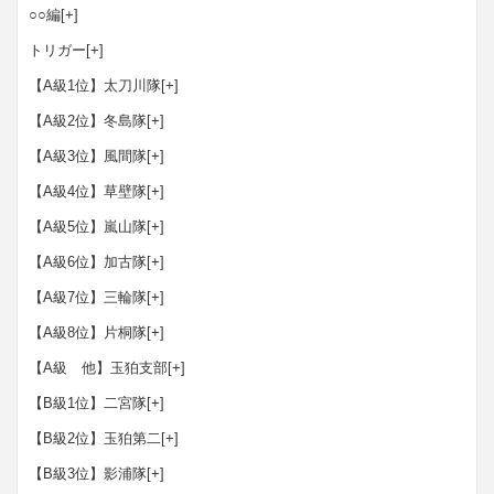
○○編
[+]
トリガー
[+]
【A級1位】太刀川隊
[+]
【A級2位】冬島隊
[+]
【A級3位】風間隊
[+]
【A級4位】草壁隊
[+]
【A級5位】嵐山隊
[+]
【A級6位】加古隊
[+]
【A級7位】三輪隊
[+]
【A級8位】片桐隊
[+]
【A級 他】玉狛支部
[+]
【B級1位】二宮隊
[+]
【B級2位】玉狛第二
[+]
【B級3位】影浦隊
[+]