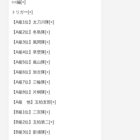
○○編
[+]
トリガー
[+]
【A級1位】太刀川隊
[+]
【A級2位】冬島隊
[+]
【A級3位】風間隊
[+]
【A級4位】草壁隊
[+]
【A級5位】嵐山隊
[+]
【A級6位】加古隊
[+]
【A級7位】三輪隊
[+]
【A級8位】片桐隊
[+]
【A級 他】玉狛支部
[+]
【B級1位】二宮隊
[+]
【B級2位】玉狛第二
[+]
【B級3位】影浦隊
[+]