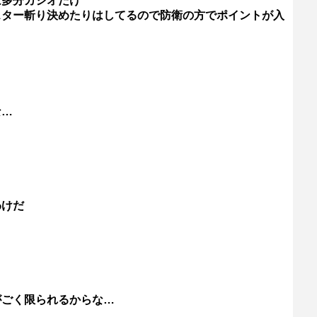
は多分カシオだけ
スター斬り決めたりはしてるので防衛の方でポイントが入
な…
わけだ
がごく限られるからな…