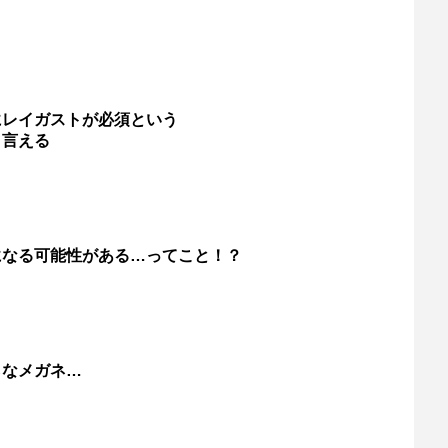
にレイガストが必須という
と言える
になる可能性がある…ってこと！？
らなメガネ…