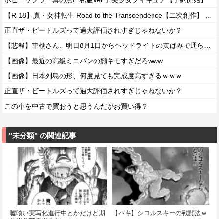
ホビーサクラ「真の点P 私服Ver.」美少女フィギュア【予約開始】
【R-18】真・女神転生 Road to the Transcendence【二次創作】 第２０話
正直ザ・ビートルズって過大評価されすぎじゃねないか？
【悲報】車検さん、明日8月1日からヘッドライトの黄ばみで通らなくなる模様…
【画像】最近の高級ミニバンの顔キモすぎだろwww
【画像】日本列島の形、何度見ても完成度高すぎるｗｗｗ
正直ザ・ビートルズって過大評価されすぎじゃねないか？
この車を中古で買おうと思うんだがお買い得？
"未分類" の関連記事
嘘喰い実写化進行中とかだけど期
【バキ】シコルスキーの戦闘法ｗ