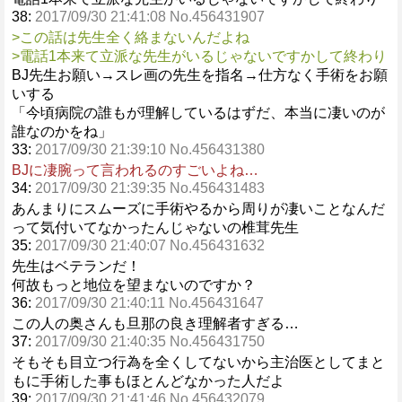
38:
2017/09/30 21:41:08 No.456431907
>この話は先生全く絡まないんだよね
>電話1本来て立派な先生がいるじゃないですかして終わり
BJ先生お願い→スレ画の先生を指名→仕方なく手術をお願
いする
「今頃病院の誰もが理解しているはずだ、本当に凄いのが
誰なのかをね」
33:
2017/09/30 21:39:10 No.456431380
BJに凄腕って言われるのすごいよね…
34:
2017/09/30 21:39:35 No.456431483
あんまりにスムーズに手術やるから周りが凄いことなんだ
って気付いてなかったんじゃないの椎茸先生
35:
2017/09/30 21:40:07 No.456431632
先生はベテランだ！
何故もっと地位を望まないのですか？
36:
2017/09/30 21:40:11 No.456431647
この人の奥さんも旦那の良き理解者すぎる…
37:
2017/09/30 21:40:35 No.456431750
そもそも目立つ行為を全くしてないから主治医としてまと
もに手術した事もほとんどなかった人だよ
39:
2017/09/30 21:41:46 No.456432079