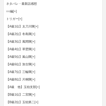
ネタバレ・最新話感想
○○編
[+]
トリガー
[+]
【A級1位】太刀川隊
[+]
【A級2位】冬島隊
[+]
【A級3位】風間隊
[+]
【A級4位】草壁隊
[+]
【A級5位】嵐山隊
[+]
【A級6位】加古隊
[+]
【A級7位】三輪隊
[+]
【A級8位】片桐隊
[+]
【A級 他】玉狛支部
[+]
【B級1位】二宮隊
[+]
【B級2位】玉狛第二
[+]