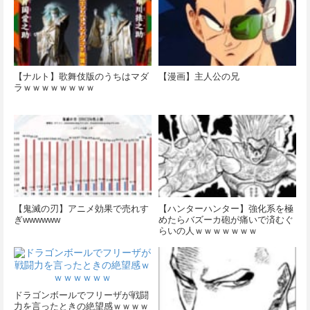
【ナルト】歌舞伎版のうちはマダ
【漫画】主人公の兄
ラｗｗｗｗｗｗｗｗ
【鬼滅の刃】アニメ効果で売れす
【ハンターハンター】強化系を極
ぎwwwwww
めたらバズーカ砲が痛いで済むぐ
らいの人ｗｗｗｗｗｗｗ
ドラゴンボールでフリーザが戦闘
力を言ったときの絶望感ｗｗｗｗ