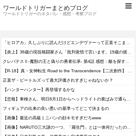
ワールドトリガーまとめブログ
ワールドトリガーのネタバレ・感想・考察ブログ
「ヒロアカ」久しぶりに読んだけどエンデヴァーって正直そこまで悪いことしたかな
【炎上】38歳の現役格闘家さん「批判覚悟で言います。19歳の彼女と結婚しました」→案の定オバサン達に見つかり炎上
クレバテスⅡ-魔獣の王と偽りの勇者伝承- 第4話 感想：敵を探すよりトアの書を餌に誘き出す作戦！
【R-18】真・女神転生 Road to the Transcendence【二次創作】 第２０話
正直ザ・ビートルズって過大評価されすぎじゃねないか？
【ハンターハンター】再登場するかな
【悲報】車検さん、明日8月1日からヘッドライトの黄ばみで通らなくなる模様…
フィギュアの出来の良い悪いの基準ってどこで決まるの
【画像】最近の高級ミニバンの顔キモすぎだろwww
【画像】NARUTO三大謎の一つ、「羅生門」とは一体何だったのか！？