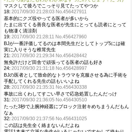
マスクして後ろでこっそり見てたってやつか
18:
2017/09/30 21:28:03 No.456427911
基本的にクズ役やってる医者が多いから
たまに出てくる善良な医者が先生にとっても読者にとって
も物凄く清涼剤
19:
2017/09/30 21:28:11 No.456427960
BJが一番評価してるのは本間先生だとしてトップ5には確
実に入りそうな椎茸先生
21:
2017/09/30 21:29:34 No.456428442
無免許だけど田舎で頑張ってる医者の話も好き
24:
2017/09/30 21:31:18 No.456428997
BJの医者として致命的なトラウマを克服させる為に手術を
手配してくれる先生の話もいいよね
28:
2017/09/30 21:35:31 No.456430338
事故に出くわしてすごい早さで応急処置したんだっけ
31:
2017/09/30 21:36:05 No.456430510
たった3秒で上腕神経叢にブロック注射キめちまうんだもん
なぁ
32:
2017/09/30 21:37:56 No.456431025
この話は先生全く絡まないんだよね
電話1本来て立派な先生がいるじゃないですかして終わり