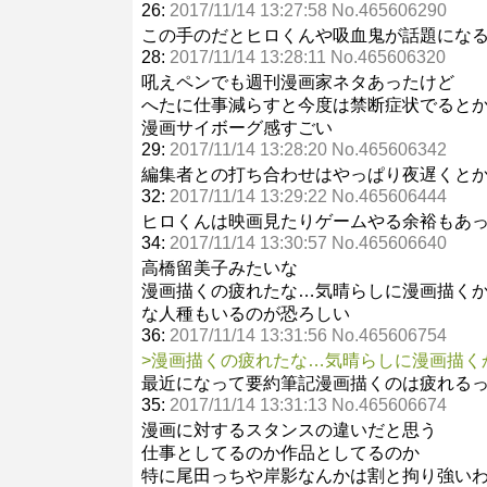
26:
2017/11/14 13:27:58 No.465606290
この手のだとヒロくんや吸血鬼が話題にな
28:
2017/11/14 13:28:11 No.465606320
吼えペンでも週刊漫画家ネタあったけど
へたに仕事減らすと今度は禁断症状でると
漫画サイボーグ感すごい
29:
2017/11/14 13:28:20 No.465606342
編集者との打ち合わせはやっぱり夜遅くと
32:
2017/11/14 13:29:22 No.465606444
ヒロくんは映画見たりゲームやる余裕もあ
34:
2017/11/14 13:30:57 No.465606640
高橋留美子みたいな
漫画描くの疲れたな…気晴らしに漫画描く
な人種もいるのが恐ろしい
36:
2017/11/14 13:31:56 No.465606754
>漫画描くの疲れたな…気晴らしに漫画描く
最近になって要約筆記漫画描くのは疲れる
35:
2017/11/14 13:31:13 No.465606674
漫画に対するスタンスの違いだと思う
仕事としてるのか作品としてるのか
特に尾田っちや岸影なんかは割と拘り強い