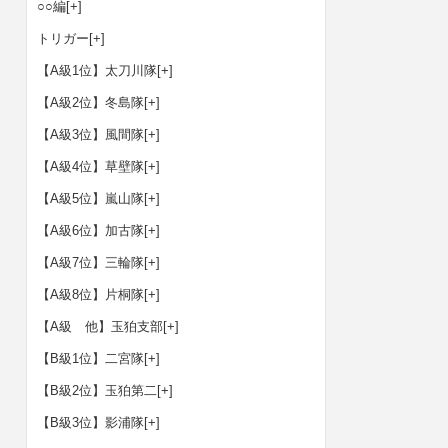
○○編
[+]
トリガー
[+]
【A級1位】太刀川隊
[+]
【A級2位】冬島隊
[+]
【A級3位】風間隊
[+]
【A級4位】草壁隊
[+]
【A級5位】嵐山隊
[+]
【A級6位】加古隊
[+]
【A級7位】三輪隊
[+]
【A級8位】片桐隊
[+]
【A級 他】玉狛支部
[+]
【B級1位】二宮隊
[+]
【B級2位】玉狛第二
[+]
【B級3位】影浦隊
[+]