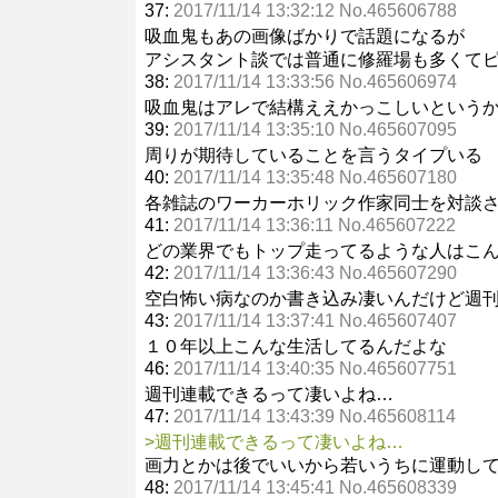
37:
2017/11/14 13:32:12 No.465606788
吸血鬼もあの画像ばかりで話題になるが
アシスタント談では普通に修羅場も多くて
38:
2017/11/14 13:33:56 No.465606974
吸血鬼はアレで結構ええかっこしいという
39:
2017/11/14 13:35:10 No.465607095
周りが期待していることを言うタイプいる
40:
2017/11/14 13:35:48 No.465607180
各雑誌のワーカーホリック作家同士を対談
41:
2017/11/14 13:36:11 No.465607222
どの業界でもトップ走ってるような人はこ
42:
2017/11/14 13:36:43 No.465607290
空白怖い病なのか書き込み凄いんだけど週
43:
2017/11/14 13:37:41 No.465607407
１０年以上こんな生活してるんだよな
46:
2017/11/14 13:40:35 No.465607751
週刊連載できるって凄いよね…
47:
2017/11/14 13:43:39 No.465608114
>週刊連載できるって凄いよね…
画力とかは後でいいから若いうちに運動し
48:
2017/11/14 13:45:41 No.465608339