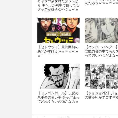
キャラの描かれたグッズよ
んだろうｗｗｗｗｗ
り キャラが劇中で使ってる
ｗｗ
グッズが好きなやつｗｗｗ
ｗｗ
【セトウツミ】最終回前の
【ハンターハンター
展開がすげえｗｗｗｗｗｗ
念能力者の中でもカ
ｗ
って強いやつだよな
ｗｗｗｗ
【ドラゴンボール】伝説の
【ジョジョ2部】ジョ
八手拳の使い手 チャパ王っ
の交渉術がすごすぎ
てどれくらいの強さなのｗ
ｗｗｗｗ