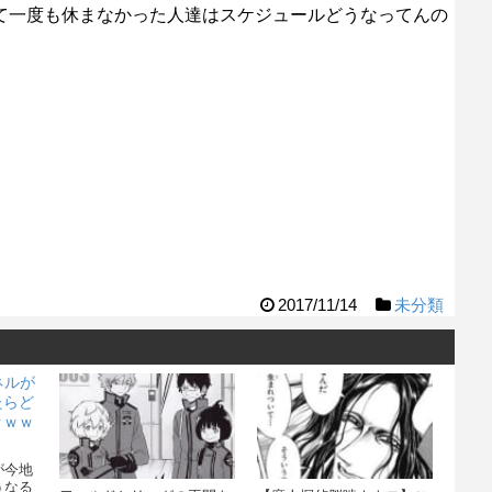
てて一度も休まなかった人達はスケジュールどうなってんの
2017/11/14
未分類
が今地
うなる