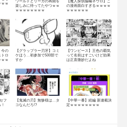
ワールドとリーガの再開を
【魔人探偵脳噛ネウロ】こ
ｗｗｗ
楽しみに待ってたやつｗｗ
の漫画面白すぎるｗｗｗｗ
ｗｗｗｗｗｗｗｗ
ｗｗｗｗｗｗ
】今の
【グラップラー刃牙】コミ
【ワンピース】王色の覇気
ストロ
ケほう…初参加で500部で
って名前はすごいけど効果
ｗｗｗ
すか
は正直微妙だよね
セフ
【鬼滅の刃】無惨様は…タ
【中華一番】続編 新連載決
る！
コなんだろ!?
定ｗｗｗｗｗｗｗｗ