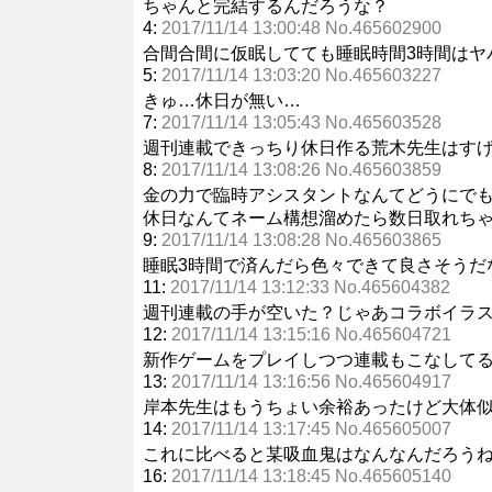
ちゃんと完結するんだろうな？
4:
2017/11/14 13:00:48 No.465602900
合間合間に仮眠してても睡眠時間3時間はヤ
5:
2017/11/14 13:03:20 No.465603227
きゅ…休日が無い…
7:
2017/11/14 13:05:43 No.465603528
週刊連載できっちり休日作る荒木先生はす
8:
2017/11/14 13:08:26 No.465603859
金の力で臨時アシスタントなんてどうにで
休日なんてネーム構想溜めたら数日取れち
9:
2017/11/14 13:08:28 No.465603865
睡眠3時間で済んだら色々できて良さそうだ
11:
2017/11/14 13:12:33 No.465604382
週刊連載の手が空いた？じゃあコラボイラ
12:
2017/11/14 13:15:16 No.465604721
新作ゲームをプレイしつつ連載もこなして
13:
2017/11/14 13:16:56 No.465604917
岸本先生はもうちょい余裕あったけど大体
14:
2017/11/14 13:17:45 No.465605007
これに比べると某吸血鬼はなんなんだろう
16:
2017/11/14 13:18:45 No.465605140