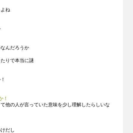
るよね
か
かなんだろうか
ったりで本当に謎
か！
か！
って他の人が言っていた意味を少し理解したらしいな
わけだし