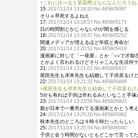
>これに比べると某冨樫はなんなんだろうね
15:
2017/11/14 13:18:20 No.465605087
そりゃ早死するよねえ
17:
2017/11/14 13:18:57 No.465605173
日の時間割とかじゃないのが闇を感じる
18:
2017/11/14 13:19:37 No.465605252
関連メディアが増えるほど年収と寿命が
20:
2017/11/14 13:20:52 No.465605419
漫画家に対して「一発屋」とか「○○で才能
とかよく言われるけどそりゃこんな生活何
21:
2017/11/14 13:21:01 No.465605437
尾田先生も岸本先生も結婚して子供居るけ
22:
2017/11/14 13:21:32 No.465605499
>尾田先生も岸本先生も結婚して子供居るけ
5分も有れば子供は作れるみたいなこと手塚
23:
2017/11/14 13:23:58 No.465605803
親が日本で一番売れてる漫画家とかとう考
24:
2017/11/14 13:25:20 No.465605982
秋本先生のところは９時５時だったらしい
25:
2017/11/14 13:25:54 No.465606040
子供と会う時間がないともどこかで言って